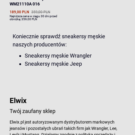
WM21110A 016
189,00 PLN
359,00 PLN
Najniższa cena w ciągu 30 dni przed
obniżką:
359,00 PLN
Koniecznie sprawdź sneakersy męskie
naszych producentów:
Sneakersy męskie Wrangler
Sneakersy męskie Jeep
Elwix
Twój zaufany sklep
Elwix.pl jest autoryzowanym dystrybutorem markowych
jeansów i pozostałych ubrań takich firm jak Wrangler, Lee,
Levi's i Mustang. Działamy zgodnie z polityką sprzedaży i