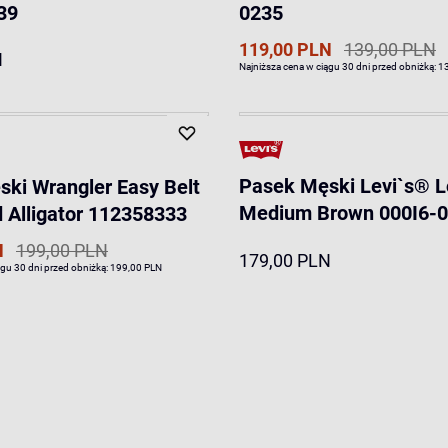
39
0235
119,00 PLN
139,00 PLN
N
Najniższa cena w ciągu 30 dni przed obniżką:
1
Pasek Męski Levi`s® Lo
ki Wrangler Easy Belt
Medium Brown 000I6-
Alligator 112358333
N
199,00 PLN
179,00 PLN
ągu 30 dni przed obniżką:
199,00 PLN