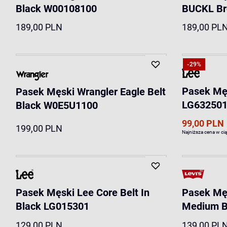
Black W00108100
BUCKL B
189,00 PLN
189,00 PL
-29%
Pasek Męs
Pasek Męski Wrangler Eagle Belt
LG63250
Black W0E5U1100
99,00 PLN
199,00 PLN
Najniższa cena w ci
Pasek Męski Lee Core Belt In
Pasek Męs
Black LG015301
Medium B
129,00 PLN
139,00 PL