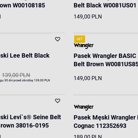
rown W00108185
Belt Black W0081US01
N
149,00 PLN
HIT
ki Lee Belt Black
Pasek Wrangler BASIC 
1
Belt Brown W0081US8
139,00 PLN
149,00 PLN
ągu 30 dni przed obniżką:
139,00 PLN
ki Levi`s® Seine Belt
Pasek Męski Wrangler 
rown 38016-0195
Cognac 112352693
N
189,00 PLN