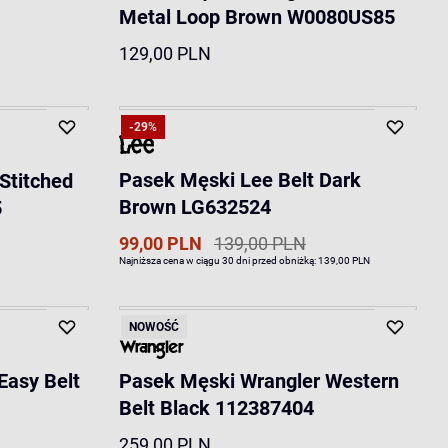
Metal Loop Brown W0080US85
129,00 PLN
-29%
Pasek Męski Lee Belt Dark
Stitched
Brown LG632524
5
99,00 PLN
139,00 PLN
Najniższa cena w ciągu 30 dni przed obniżką:
139,00 PLN
NOWOŚĆ
Easy Belt
Pasek Męski Wrangler Western
Belt Black 112387404
259,00 PLN