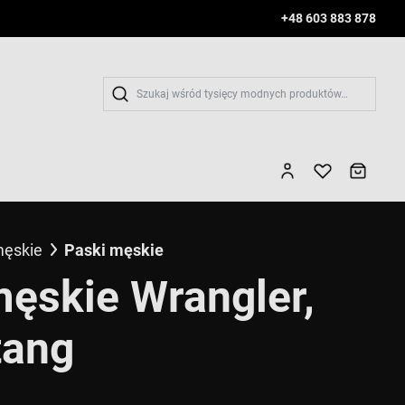
+48 603 883 878
Wys
męskie
Paski męskie
ęskie Wrangler,
tang