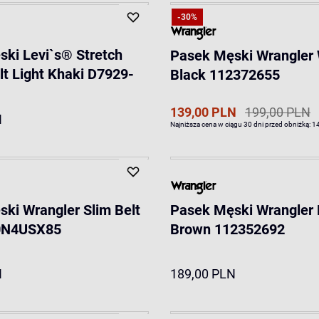
-30%
ki Levi`s® Stretch
Pasek Męski Wrangler 
t Light Khaki D7929-
Black 112372655
139,00 PLN
199,00 PLN
N
Najniższa cena w ciągu 30 dni przed obniżką:
1
ki Wrangler Slim Belt
Pasek Męski Wrangler 
0N4USX85
Brown 112352692
N
189,00 PLN