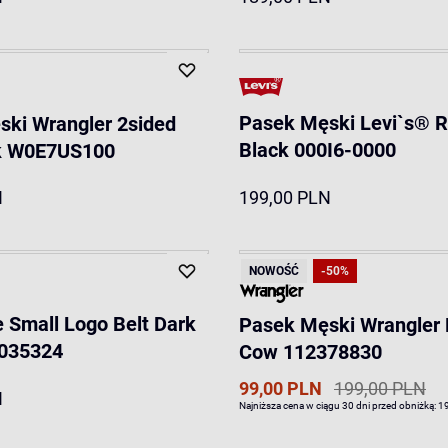
Pasek Męski Levi`s® R
ki Wrangler 2sided
Black 000I6-0000
ck W0E7US100
N
199,00 PLN
NOWOŚĆ
-50%
 Small Logo Belt Dark
Pasek Męski Wrangler 
035324
Cow 112378830
99,00 PLN
199,00 PLN
N
Najniższa cena w ciągu 30 dni przed obniżką:
1