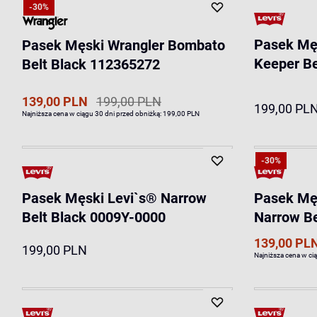
-30%
Pasek Męs
Pasek Męski Wrangler Bombato
Keeper B
Belt Black 112365272
139,00 PLN
199,00 PLN
199,00 PL
Najniższa cena w ciągu 30 dni przed obniżką:
199,00 PLN
-30%
Pasek Męski Levi`s® Narrow
Pasek Mę
Belt Black 0009Y-0000
Narrow Be
139,00 PL
199,00 PLN
Najniższa cena w ci