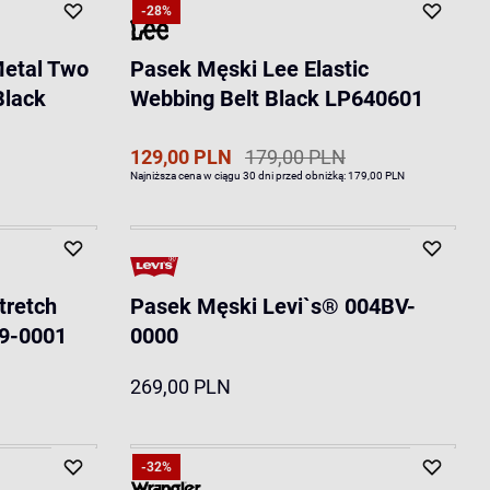
-28%
Metal Two
Pasek Męski Lee Elastic
Black
Webbing Belt Black LP640601
129,00 PLN
179,00 PLN
Najniższa cena w ciągu 30 dni przed obniżką:
179,00 PLN
tretch
Pasek Męski Levi`s® 004BV-
29-0001
0000
269,00 PLN
-32%