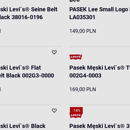
ki Levi`s® Seine Belt
PASEK Lee Small Logo 
lack 38016-0196
LA035301
N
149,00 PLN
ki Levi`s® Flat
Pasek Męski Levi`s® 
lt Black 002G3-0000
002G4-0003
N
169,00 PLN
-14%
ki Levi`s® Black
Pasek Męski Levi`s® 