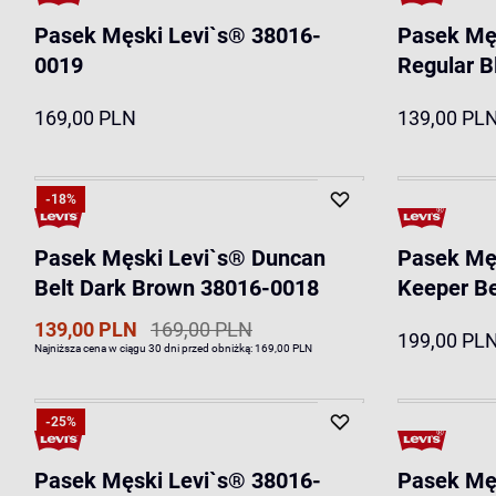
Pasek Męski Levi`s® 38016-
Pasek Męs
0019
Regular B
169,00 PLN
139,00 PL
-18%
Pasek Męski Levi`s® Duncan
Pasek Męs
Belt Dark Brown 38016-0018
Keeper Be
139,00 PLN
169,00 PLN
199,00 PL
Najniższa cena w ciągu 30 dni przed obniżką:
169,00 PLN
-25%
Pasek Męski Levi`s® 38016-
Pasek Męs