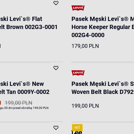
ki Levi`s® Flat
Pasek Męski Levi`s® 
elt Brown 002G3-0001
Horse Keeper Regular 
002G4-0000
N
179,00 PLN
ski Levi`s® New
Pasek Męski Levi`s® S
lt Tan 0009Y-0002
Woven Belt Black D79
N
199,00 PLN
199,00 PLN
ągu 30 dni przed obniżką:
199,00 PLN
HIT