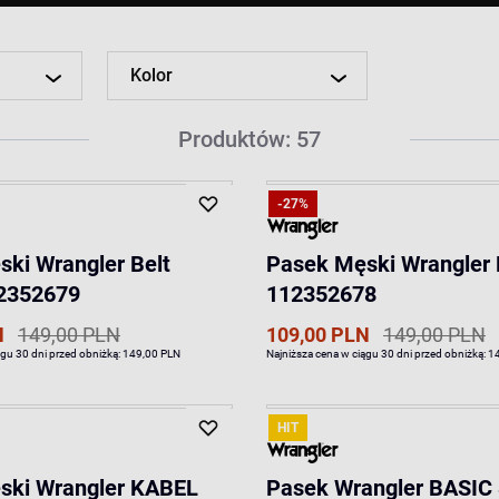
Kolor
Produktów: 57
-27%
ki Wrangler Belt
Pasek Męski Wrangler 
2352679
112352678
N
149,00 PLN
109,00 PLN
149,00 PLN
ągu 30 dni przed obniżką:
149,00 PLN
Najniższa cena w ciągu 30 dni przed obniżką:
1
HIT
ski Wrangler KABEL
Pasek Wrangler BASIC 