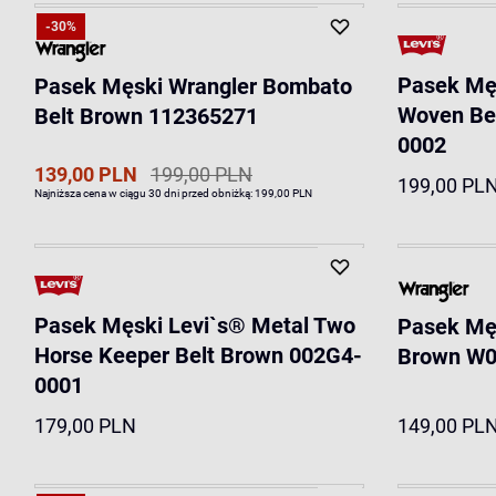
-30%
Pasek Męs
Pasek Męski Wrangler Bombato
Woven Bel
Belt Brown 112365271
0002
139,00 PLN
199,00 PLN
199,00 PL
Najniższa cena w ciągu 30 dni przed obniżką:
199,00 PLN
Pasek Męski Levi`s® Metal Two
Pasek Męs
Horse Keeper Belt Brown 002G4-
Brown W
0001
179,00 PLN
149,00 PL