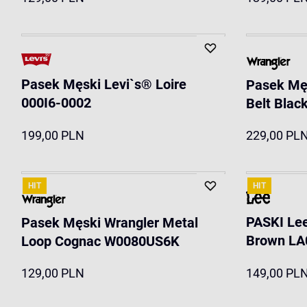
Pasek Męski Levi`s® Loire
Pasek Męs
000I6-0002
Belt Bla
199,00 PLN
229,00 PL
HIT
HIT
PASKI Lee
Pasek Męski Wrangler Metal
Brown LA
Loop Cognac W0080US6K
129,00 PLN
149,00 PL