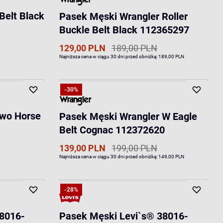
Belt Black
Pasek Męski Wrangler Roller
Buckle Belt Black 112365297
129,00 PLN
189,00 PLN
Najniższa cena w ciągu 30 dni przed obniżką:
189,00 PLN
-30%
Two Horse
Pasek Męski Wrangler W Eagle
Belt Cognac 112372620
139,00 PLN
199,00 PLN
Najniższa cena w ciągu 30 dni przed obniżką:
149,00 PLN
-28%
38016-
Pasek Męski Levi`s® 38016-