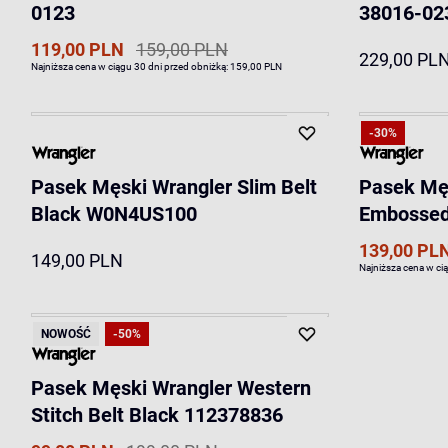
0123
38016-02
119,00 PLN
159,00 PLN
229,00 PL
Najniższa cena w ciągu 30 dni przed obniżką:
159,00 PLN
-30%
Pasek Męski Wrangler Slim Belt
Pasek Męs
Black W0N4US100
Embossed 
139,00 PL
149,00 PLN
Najniższa cena w ci
NOWOŚĆ
-50%
Pasek Męski Wrangler Western
Stitch Belt Black 112378836