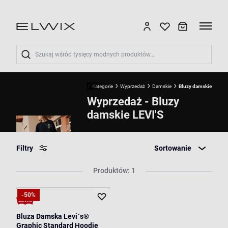
Wyszukaj
Start
LEVI''S®
Kategorie
Wyprzedaż
Damskie
Bluzy damskie
Wyprzedaż - Bluzy
damskie LEVI'S
Filtry
Sortowanie
Produktów: 1
-50%
Bluza Damska Levi`s®
Graphic Standard Hoodie