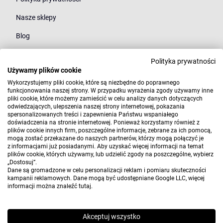
Nasze sklepy
Blog
Polityka prywatności
Kategorie
Używamy plików cookie
Młodzież
Wykorzystujemy pliki cookie, które są niezbędne do poprawnego
funkcjonowania naszej strony. W przypadku wyrażenia zgody używamy inne
pliki cookie, które możemy zamieścić w celu analizy danych dotyczących
Styl
odwiedzających, ulepszenia naszej strony internetowej, pokazania
spersonalizowanych treści i zapewnienia Państwu wspaniałego
Marki
doświadczenia na stronie internetowej. Ponieważ korzystamy również z
plików cookie innych firm, poszczególne informacje, zebrane za ich pomocą,
mogą zostać przekazane do naszych partnerów, którzy mogą połączyć je
z informacjami już posiadanymi. Aby uzyskać więcej informacji na temat
plików cookie, których używamy, lub udzielić zgody na poszczególne, wybierz
„Dostosuj”.
Dane są gromadzone w celu personalizacji reklam i pomiaru skuteczności
kampanii reklamowych. Dane mogą być udostępniane Google LLC, więcej
informacji można znaleźć
tutaj
.
Copyright 2010-2026 Elwix.pl
Wdrożenie i projekt:
CONVERTIS.pl
Akceptuj wszystko
Sklep internetowy SOTE