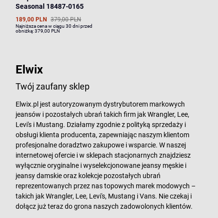
Seasonal 18487-0165
189,00 PLN
379,00 PLN
Najniższa cena w ciągu 30 dni przed
obniżką:
379,00 PLN
Elwix
Twój zaufany sklep
Elwix.pl jest autoryzowanym dystrybutorem markowych
jeansów i pozostałych ubrań takich firm jak Wrangler, Lee,
Levi's i Mustang. Działamy zgodnie z polityką sprzedaży i
obsługi klienta producenta, zapewniając naszym klientom
profesjonalne doradztwo zakupowe i wsparcie. W naszej
internetowej ofercie i w sklepach stacjonarnych znajdziesz
wyłącznie oryginalne i wyselekcjonowane jeansy męskie i
jeansy damskie oraz kolekcje pozostałych ubrań
reprezentowanych przez nas topowych marek modowych –
takich jak Wrangler, Lee, Levi's, Mustang i Vans. Nie czekaj i
dołącz już teraz do grona naszych zadowolonych klientów.