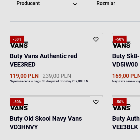
Producent
Rozmiar
-50%
-50%
Buty Vans Authentic red
Buty Sk8-
VEE3RED
VD5IW00
119,00 PLN
239,00 PLN
169,00 PL
Najniższa cena w ciągu 30 dni przed obniżką:
239,00 PLN
Najniższa cena w ci
-50%
-50%
Buty Old Skool Navy Vans
Buty Auth
VD3HNVY
VEE3BLK