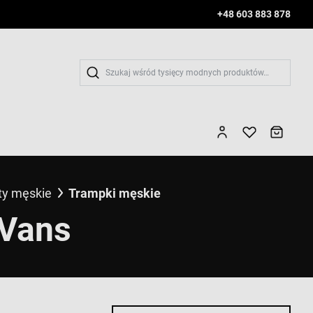
+48 603 883 878
Wys
ty męskie
Trampki męskie
 Vans