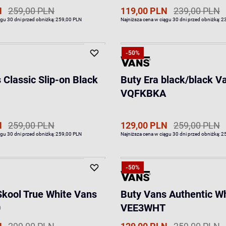
N
259,00 PLN
119,00 PLN
239,00 PLN
ągu 30 dni przed obniżką:
259,00 PLN
Najniższa cena w ciągu 30 dni przed obniżką:
2
-50%
 Classic Slip-on Black
Buty Era black/black V
VQFKBKA
N
259,00 PLN
129,00 PLN
259,00 PLN
ągu 30 dni przed obniżką:
259,00 PLN
Najniższa cena w ciągu 30 dni przed obniżką:
2
-50%
Skool True White Vans
Buty Vans Authentic W
0
VEE3WHT