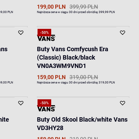
199,00 PLN
399,99 PLN
39,00 PLN
Najniższa cena w ciągu 30 dni przed obniżką:
399,99 PLN
-50%
ans
Buty Vans Comfycush Era
(Classic) Black/black
VN0A3WM9VND1
159,00 PLN
319,00 PLN
59,00 PLN
Najniższa cena w ciągu 30 dni przed obniżką:
319,00 PLN
-50%
hite
Buty Old Skool Black/white Vans
VD3HY28