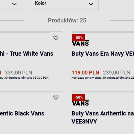
Kolor
Produktów: 25
-50%
hi - True White Vans
Buty Vans Era Navy 
N
339,00 PLN
119,00 PLN
239,00 PLN
ągu 30 dni przed obniżką:
339,00 PLN
Najniższa cena w ciągu 30 dni przed obniżką:
2
-50%
entic Black Vans
Buty Vans Authentic n
VEE3NVY