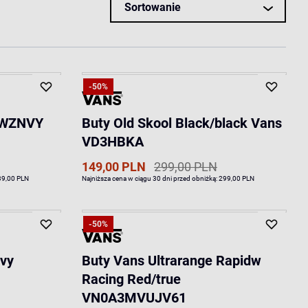
Sortowanie
-50%
VEWZNVY
Buty Old Skool Black/black Vans
VD3HBKA
149,00 PLN
299,00 PLN
39,00 PLN
Najniższa cena w ciągu 30 dni przed obniżką:
299,00 PLN
-50%
avy
Buty Vans Ultrarange Rapidw
Racing Red/true
VN0A3MVUJV61