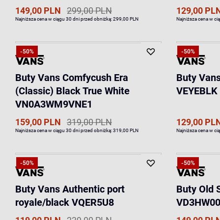
149,00 PLN
299,00 PLN
129,00 PL
Najniższa cena w ciągu 30 dni przed obniżką:
299,00 PLN
Najniższa cena w ci
-50%
-50%
Buty Vans Comfycush Era
Buty Vans
(Classic) Black True White
VEYEBLK
VN0A3WM9VNE1
159,00 PLN
319,00 PLN
129,00 PL
Najniższa cena w ciągu 30 dni przed obniżką:
319,00 PLN
Najniższa cena w ci
-50%
-50%
Buty Vans Authentic port
Buty Old 
royale/black VQER5U8
VD3HW0