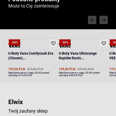
Może to Cię zainteresuje
-50%
-50%
-5
U Buty Vans Comfycush Era
U Buty Vans Ultrarange
U B
(Classic)...
Rapidw Racin...
VE
159,00 PLN
319,00 PLN
199,00 PLN
399,99 PLN
119,
Najniższa cena w ciągu 30 dni przed
Najniższa cena w ciągu 30 dni przed
Najni
obniżką:
319,00 PLN
obniżką:
399,99 PLN
obniż
Elwix
Twój zaufany sklep