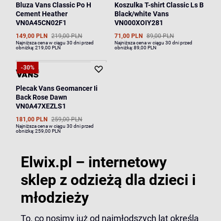
Bluza Vans Classic Po H
Koszulka T-shirt Classic Ls B
Cement Heather
Black/white Vans
VN0A45CN02F1
VN000XOIY281
149,00 PLN
219,00 PLN
71,00 PLN
89,00 PLN
Najniższa cena w ciągu 30 dni przed
Najniższa cena w ciągu 30 dni przed
obniżką:
219,00 PLN
obniżką:
89,00 PLN
-30%
Plecak Vans Geomancer Ii
Back Rose Dawn
VN0A47XEZLS1
181,00 PLN
259,00 PLN
Najniższa cena w ciągu 30 dni przed
obniżką:
259,00 PLN
Elwix.pl – internetowy
sklep z odzieżą dla dzieci i
młodzieży
To, co nosimy już od najmłodszych lat określa