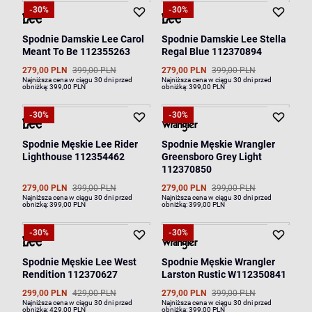
-30%
-30%
Spodnie Damskie Lee Carol
Spodnie Damskie Lee Stella
Meant To Be 112355263
Regal Blue 112370894
279,00 PLN
399,00 PLN
279,00 PLN
399,00 PLN
Najniższa cena w ciągu 30 dni przed
Najniższa cena w ciągu 30 dni przed
obniżką:
399,00 PLN
obniżką:
399,00 PLN
-30%
-30%
Spodnie Męskie Lee Rider
Spodnie Męskie Wrangler
Lighthouse 112354462
Greensboro Grey Light
112370850
279,00 PLN
399,00 PLN
279,00 PLN
399,00 PLN
Najniższa cena w ciągu 30 dni przed
Najniższa cena w ciągu 30 dni przed
obniżką:
399,00 PLN
obniżką:
399,00 PLN
-30%
-30%
Spodnie Męskie Lee West
Spodnie Męskie Wrangler
Rendition 112370627
Larston Rustic W112350841
299,00 PLN
429,00 PLN
279,00 PLN
399,00 PLN
Najniższa cena w ciągu 30 dni przed
Najniższa cena w ciągu 30 dni przed
obniżką:
429,00 PLN
obniżką:
399,00 PLN