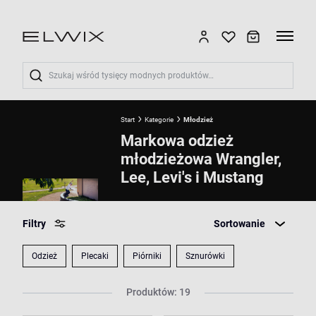
Wyszukaj
Start
Kategorie
Młodzież
Markowa odzież
młodzieżowa Wrangler,
Lee, Levi's i Mustang
Filtry
Sortowanie
Odzież
Plecaki
Piórniki
Sznurówki
Produktów: 19