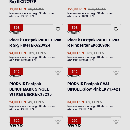
Ray EK37297P
19,00 PLN
39,00 PLN
129,00 PLN
259,00 PLN
Najniższa cena w ciągu 30 dni przed
Najniższa cena w ciągu 30 dni przed
obniżką:
39,00 PLN
obniżką:
259,00 PLN
-50%
-50%
Plecak Eastpak PADDED PAK
Plecak Eastpak PADDED PAK
R Sky Filter EK62092R
R Pink Filter EK62093R
94,00 PLN
189,00 PLN
94,00 PLN
189,00 PLN
Najniższa cena w ciągu 30 dni przed
Najniższa cena w ciągu 30 dni przed
obniżką:
189,00 PLN
obniżką:
189,00 PLN
-51%
-51%
PIÓRNIK Eastpak
PIÓRNIK Eastpak OVAL
BENCHMARK SINGLE
SINGLE Glow Pink EK71742T
Startan Black EK37235T
24,00 PLN
49,00 PLN
34,00 PLN
69,00 PLN
Najniższa cena w ciągu 30 dni przed
Najniższa cena w ciągu 30 dni przed
obniżką:
49,00 PLN
obniżką:
69,00 PLN
-32%
-20%