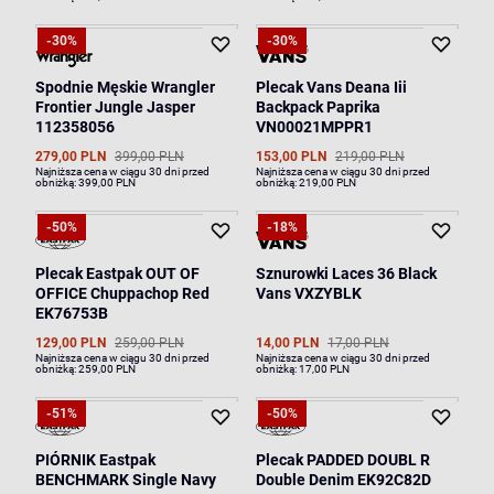
-30%
-30%
Spodnie Męskie Wrangler
Plecak Vans Deana Iii
Frontier Jungle Jasper
Backpack Paprika
112358056
VN00021MPPR1
279,00 PLN
399,00 PLN
153,00 PLN
219,00 PLN
Najniższa cena w ciągu 30 dni przed
Najniższa cena w ciągu 30 dni przed
obniżką:
399,00 PLN
obniżką:
219,00 PLN
-50%
-18%
Plecak Eastpak OUT OF
Sznurowki Laces 36 Black
OFFICE Chuppachop Red
Vans VXZYBLK
EK76753B
129,00 PLN
259,00 PLN
14,00 PLN
17,00 PLN
Najniższa cena w ciągu 30 dni przed
Najniższa cena w ciągu 30 dni przed
obniżką:
259,00 PLN
obniżką:
17,00 PLN
-51%
-50%
PIÓRNIK Eastpak
Plecak PADDED DOUBL R
BENCHMARK Single Navy
Double Denim EK92C82D