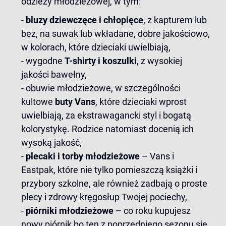
odzieży młodzieżowej, w tym:
-
bluzy dziewczęce i chłopięce
, z kapturem lub
bez, na suwak lub wkładane, dobre jakościowo,
w kolorach, które dzieciaki uwielbiają,
- wygodne
T-shirty
i koszulki
, z wysokiej
jakości bawełny,
- obuwie młodzieżowe, w szczególności
kultowe
buty Vans
, które dzieciaki wprost
uwielbiają, za ekstrawagancki styl i bogatą
kolorystykę. Rodzice natomiast docenią ich
wysoką jakość,
-
plecaki i torby młodzieżowe
– Vans i
Eastpak, które nie tylko pomieszczą książki i
przybory szkolne, ale również zadbają o proste
plecy i zdrowy kręgosłup Twojej pociechy,
-
piórniki młodzieżowe
– co roku kupujesz
nowy piórnik bo ten z poprzedniego sezonu się