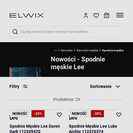
Wyszukaj
Start
LEE
Kategorie
Nowości
Nowości męskie
Spodnie męskie
Nowości - Spodnie
męskie Lee
Filtry
Sortowanie
Produktów: 29
NOWOŚĆ
-28%
NOWOŚĆ
-30%
Spodnie Męskie Lee Daren
Spodnie Męskie Lee Luke
Dark 112339470
Archie 112376374