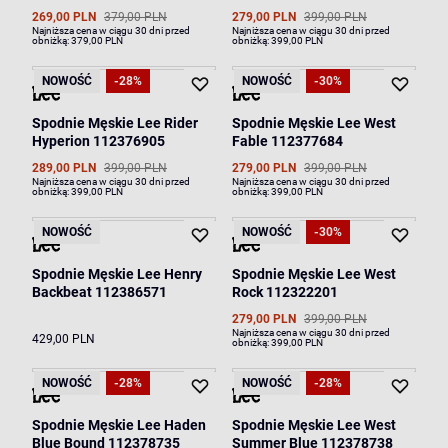
269,00 PLN
379,00 PLN
279,00 PLN
399,00 PLN
Najniższa cena w ciągu 30 dni przed
Najniższa cena w ciągu 30 dni przed
obniżką:
379,00 PLN
obniżką:
399,00 PLN
NOWOŚĆ
-28%
NOWOŚĆ
-30%
Spodnie Męskie Lee Rider
Spodnie Męskie Lee West
Hyperion 112376905
Fable 112377684
289,00 PLN
399,00 PLN
279,00 PLN
399,00 PLN
Najniższa cena w ciągu 30 dni przed
Najniższa cena w ciągu 30 dni przed
obniżką:
399,00 PLN
obniżką:
399,00 PLN
NOWOŚĆ
NOWOŚĆ
-30%
Spodnie Męskie Lee Henry
Spodnie Męskie Lee West
Backbeat 112386571
Rock 112322201
279,00 PLN
399,00 PLN
Najniższa cena w ciągu 30 dni przed
429,00 PLN
obniżką:
399,00 PLN
NOWOŚĆ
-28%
NOWOŚĆ
-28%
Spodnie Męskie Lee Haden
Spodnie Męskie Lee West
Blue Bound 112378735
Summer Blue 112378738