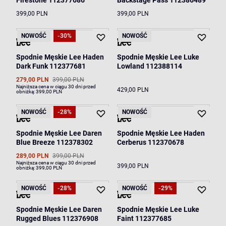
Firestone 112377686
Backstage Pass 112386489
399,00 PLN
399,00 PLN
NOWOŚĆ
-30%
NOWOŚĆ
Spodnie Męskie Lee Haden
Spodnie Męskie Lee Luke
Dark Funk 112377681
Lowland 112388114
279,00 PLN
399,00 PLN
Najniższa cena w ciągu 30 dni przed
429,00 PLN
obniżką:
399,00 PLN
NOWOŚĆ
-28%
NOWOŚĆ
Spodnie Męskie Lee Daren
Spodnie Męskie Lee Haden
Blue Breeze 112378302
Cerberus 112370678
289,00 PLN
399,00 PLN
Najniższa cena w ciągu 30 dni przed
399,00 PLN
obniżką:
399,00 PLN
NOWOŚĆ
-28%
NOWOŚĆ
-29%
Spodnie Męskie Lee Daren
Spodnie Męskie Lee Luke
Rugged Blues 112376908
Faint 112377685