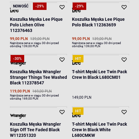
NOWOŚĆ
-29%
-29%
Koszulka Męska Lee Pique
Koszulka Męska Lee Pique
Polo Lichen Olive
Polo Black 112363659
112376463
99,00 PLN
139,00 PLN
99,00 PLN
139,00 PLN
Najniższa cena w ciągu 30 dni przed
Najniższa cena w ciągu 30 dni przed
obniżką:
139,00 PLN
obniżką:
139,00 PLN
-30%
HIT
Koszulka Męska Wrangler
T-shirt Męski Lee Twin Pack
Stranger Things Tee Washed
Crew In Black L680CM01
Black 112378547
119,00 PLN
169,00 PLN
Najniższa cena w ciągu 30 dni przed
149,00 PLN
obniżką:
169,00 PLN
HIT
Koszulka Męska Wrangler
T-shirt Męski Lee Twin Pack
Sign Off Tee Faded Black
Crew In Black White
W112351320
L680CMKW