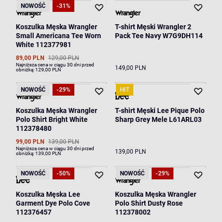
NOWOŚĆ
-31%
Koszulka Męska Wrangler
T-shirt Męski Wrangler 2
Small Americana Tee Worn
Pack Tee Navy W7G9DH114
White 112377981
89,00 PLN
129,00 PLN
Najniższa cena w ciągu 30 dni przed
149,00 PLN
obniżką:
129,00 PLN
NOWOŚĆ
-29%
HIT
Koszulka Męska Wrangler
T-shirt Męski Lee Pique Polo
Polo Shirt Bright White
Sharp Grey Mele L61ARL03
112378480
99,00 PLN
139,00 PLN
Najniższa cena w ciągu 30 dni przed
139,00 PLN
obniżką:
139,00 PLN
NOWOŚĆ
-50%
NOWOŚĆ
-29%
Koszulka Męska Lee
Koszulka Męska Wrangler
Garment Dye Polo Cove
Polo Shirt Dusty Rose
112376457
112378002