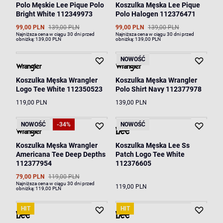
Polo Męskie Lee Pique Polo
Koszulka Męska Lee Pique
Bright White 112349973
Polo Halogen 112376471
99,00 PLN
139,00 PLN
99,00 PLN
139,00 PLN
Najniższa cena w ciągu 30 dni przed
Najniższa cena w ciągu 30 dni przed
obniżką:
139,00 PLN
obniżką:
139,00 PLN
NOWOŚĆ
Koszulka Męska Wrangler
Koszulka Męska Wrangler
Logo Tee White 112350523
Polo Shirt Navy 112377978
119,00 PLN
139,00 PLN
NOWOŚĆ
-34%
NOWOŚĆ
Koszulka Męska Wrangler
Koszulka Męska Lee Ss
Americana Tee Deep Depths
Patch Logo Tee White
112377954
112376605
79,00 PLN
119,00 PLN
Najniższa cena w ciągu 30 dni przed
119,00 PLN
obniżką:
119,00 PLN
HIT
HIT