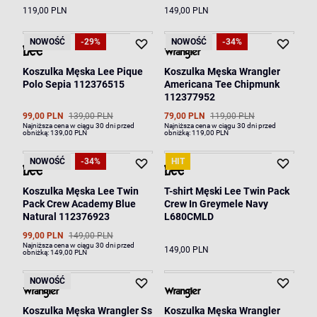
119,00 PLN
149,00 PLN
NOWOŚĆ
-29%
NOWOŚĆ
-34%
Koszulka Męska Lee Pique
Koszulka Męska Wrangler
Polo Sepia 112376515
Americana Tee Chipmunk
112377952
99,00 PLN
139,00 PLN
79,00 PLN
119,00 PLN
Najniższa cena w ciągu 30 dni przed
Najniższa cena w ciągu 30 dni przed
obniżką:
139,00 PLN
obniżką:
119,00 PLN
NOWOŚĆ
-34%
HIT
Koszulka Męska Lee Twin
T-shirt Męski Lee Twin Pack
Pack Crew Academy Blue
Crew In Greymele Navy
Natural 112376923
L680CMLD
99,00 PLN
149,00 PLN
Najniższa cena w ciągu 30 dni przed
149,00 PLN
obniżką:
149,00 PLN
NOWOŚĆ
Koszulka Męska Wrangler Ss
Koszulka Męska Wrangler