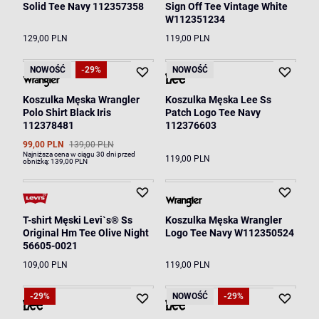
Solid Tee Navy 112357358
Sign Off Tee Vintage White
W112351234
129,00 PLN
119,00 PLN
NOWOŚĆ
-29%
NOWOŚĆ
Koszulka Męska Wrangler
Koszulka Męska Lee Ss
Polo Shirt Black Iris
Patch Logo Tee Navy
112378481
112376603
99,00 PLN
139,00 PLN
Najniższa cena w ciągu 30 dni przed
119,00 PLN
obniżką:
139,00 PLN
T-shirt Męski Levi`s® Ss
Koszulka Męska Wrangler
Original Hm Tee Olive Night
Logo Tee Navy W112350524
56605-0021
109,00 PLN
119,00 PLN
-29%
NOWOŚĆ
-29%