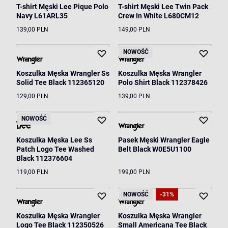
T-shirt Męski Lee Pique Polo
T-shirt Męski Lee Twin Pack
Navy L61ARL35
Crew In White L680CM12
139,00 PLN
149,00 PLN
NOWOŚĆ
Koszulka Męska Wrangler Ss
Koszulka Męska Wrangler
Solid Tee Black 112365120
Polo Shirt Black 112378426
129,00 PLN
139,00 PLN
NOWOŚĆ
Koszulka Męska Lee Ss
Pasek Męski Wrangler Eagle
Patch Logo Tee Washed
Belt Black W0E5U1100
Black 112376604
119,00 PLN
199,00 PLN
NOWOŚĆ
-31%
Koszulka Męska Wrangler
Koszulka Męska Wrangler
Logo Tee Black 112350526
Small Americana Tee Black