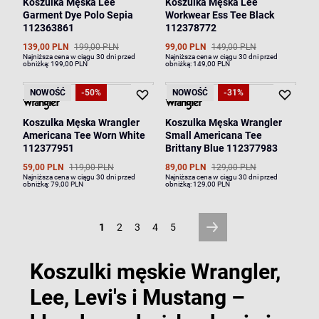
Koszulka Męska Lee
Koszulka Męska Lee
Garment Dye Polo Sepia
Workwear Ess Tee Black
112363861
112378772
139,00 PLN
199,00 PLN
99,00 PLN
149,00 PLN
Najniższa cena w ciągu 30 dni przed
Najniższa cena w ciągu 30 dni przed
obniżką:
199,00 PLN
obniżką:
149,00 PLN
NOWOŚĆ
-50%
NOWOŚĆ
-31%
Koszulka Męska Wrangler
Koszulka Męska Wrangler
Americana Tee Worn White
Small Americana Tee
112377951
Brittany Blue 112377983
59,00 PLN
119,00 PLN
89,00 PLN
129,00 PLN
Najniższa cena w ciągu 30 dni przed
Najniższa cena w ciągu 30 dni przed
obniżką:
79,00 PLN
obniżką:
129,00 PLN
1
2
3
4
5
Koszulki męskie Wrangler,
Lee, Levi's i Mustang –