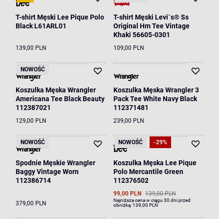
T-shirt Męski Lee Pique Polo
T-shirt Męski Levi`s® Ss
Black L61ARL01
Original Hm Tee Vintage
Khaki 56605-0301
139,00 PLN
109,00 PLN
NOWOŚĆ
Koszulka Męska Wrangler
Koszulka Męska Wrangler 3
Americana Tee Black Beauty
Pack Tee White Navy Black
112387021
112371481
129,00 PLN
239,00 PLN
NOWOŚĆ
NOWOŚĆ
-29%
Spodnie Męskie Wrangler
Koszulka Męska Lee Pique
Baggy Vintage Worn
Polo Mercantile Green
112386714
112376502
99,00 PLN
139,00 PLN
Najniższa cena w ciągu 30 dni przed
379,00 PLN
obniżką:
139,00 PLN