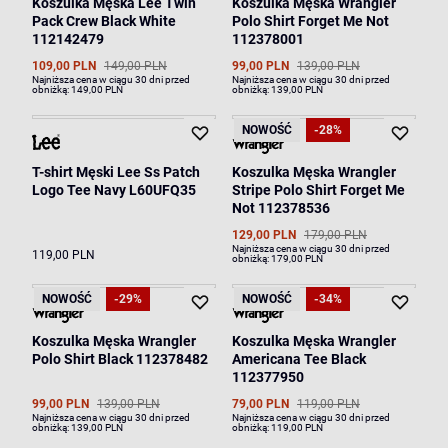
Koszulka Męska Lee Twin
Koszulka Męska Wrangler
Pack Crew Black White
Polo Shirt Forget Me Not
112142479
112378001
109,00 PLN
149,00 PLN
99,00 PLN
139,00 PLN
Najniższa cena w ciągu 30 dni przed
Najniższa cena w ciągu 30 dni przed
obniżką:
149,00 PLN
obniżką:
139,00 PLN
NOWOŚĆ
-28%
T-shirt Męski Lee Ss Patch
Koszulka Męska Wrangler
Logo Tee Navy L60UFQ35
Stripe Polo Shirt Forget Me
Not 112378536
129,00 PLN
179,00 PLN
Najniższa cena w ciągu 30 dni przed
119,00 PLN
obniżką:
179,00 PLN
NOWOŚĆ
-29%
NOWOŚĆ
-34%
Koszulka Męska Wrangler
Koszulka Męska Wrangler
Polo Shirt Black 112378482
Americana Tee Black
112377950
99,00 PLN
139,00 PLN
79,00 PLN
119,00 PLN
Najniższa cena w ciągu 30 dni przed
Najniższa cena w ciągu 30 dni przed
obniżką:
139,00 PLN
obniżką:
119,00 PLN