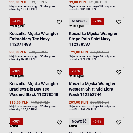
99,00 PLN
199,00 PLN
99,00 PLN
139,00 PLN
Najniższa cena w ciągu 30 dni przed
Najniższa cena w ciągu 30 dni przed
obniżką:
199,00 PLN
obniżką:
139,00 PLN
-31%
NOWOŚĆ
-28%
Koszulka Męska Wrangler
Koszulka Męska Wrangler
Embroidery Tee Navy
Stripe Polo Shirt Navy
112371488
112378537
89,00 PLN
129,00 PLN
129,00 PLN
179,00 PLN
Najniższa cena w ciągu 30 dni przed
Najniższa cena w ciągu 30 dni przed
obniżką:
99,00 PLN
obniżką:
179,00 PLN
-30%
-30%
Koszulka Męska Wrangler
Koszula Męska Wrangler
Bradleys Big Buy Tee
Western Shirt Mid Light
Washed Black 112378548
Wash 112362744
119,00 PLN
169,00 PLN
209,00 PLN
299,00 PLN
Najniższa cena w ciągu 30 dni przed
Najniższa cena w ciągu 30 dni przed
obniżką:
169,00 PLN
obniżką:
299,00 PLN
-30%
NOWOŚĆ
-34%