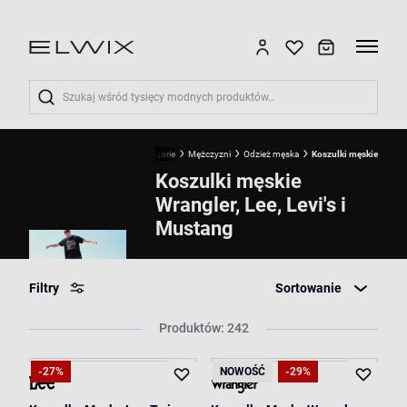
Wyszukaj
Start
Kategorie
Mężczyzni
Odzież męska
Koszulki męskie
Koszulki męskie
Wrangler, Lee, Levi's i
Mustang
Filtry
Sortowanie
Produktów: 242
-27%
NOWOŚĆ
-29%