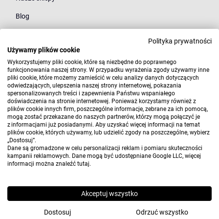
Blog
Polityka prywatności
Kategorie
Używamy plików cookie
Młodzież
Wykorzystujemy pliki cookie, które są niezbędne do poprawnego
funkcjonowania naszej strony. W przypadku wyrażenia zgody używamy inne
pliki cookie, które możemy zamieścić w celu analizy danych dotyczących
Styl
odwiedzających, ulepszenia naszej strony internetowej, pokazania
spersonalizowanych treści i zapewnienia Państwu wspaniałego
Marki
doświadczenia na stronie internetowej. Ponieważ korzystamy również z
plików cookie innych firm, poszczególne informacje, zebrane za ich pomocą,
mogą zostać przekazane do naszych partnerów, którzy mogą połączyć je
z informacjami już posiadanymi. Aby uzyskać więcej informacji na temat
plików cookie, których używamy, lub udzielić zgody na poszczególne, wybierz
„Dostosuj”.
Dane są gromadzone w celu personalizacji reklam i pomiaru skuteczności
kampanii reklamowych. Dane mogą być udostępniane Google LLC, więcej
informacji można znaleźć
tutaj
.
Copyright 2010-2026 Elwix.pl
Wdrożenie i projekt:
CONVERTIS.pl
Akceptuj wszystko
Sklep internetowy SOTE
Dostosuj
Odrzuć wszystko