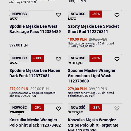
399,00 PLN
obniżką:
269,00 PLN
NOWOŚĆ
NOWOŚĆ
-30%
Spodnie Męskie Lee West
Szorty Męskie Lee 5 Pocket
Backstage Pass 112386489
Short Bud 112376311
189,00 PLN
269,00 PLN
Najniższa cena w ciągu 30 dni przed
399,00 PLN
obniżką:
269,00 PLN
NOWOŚĆ
-30%
NOWOŚĆ
-30%
Spodnie Męskie Lee Haden
Spodnie Męskie Wrangler
Dark Funk 112377681
Greensboro Light Wash
112378689
279,00 PLN
399,00 PLN
279,00 PLN
399,00 PLN
Najniższa cena w ciągu 30 dni przed
Najniższa cena w ciągu 30 dni przed
obniżką:
399,00 PLN
obniżką:
399,00 PLN
NOWOŚĆ
-29%
NOWOŚĆ
-28%
Koszulka Męska Wrangler
Koszulka Męska Wrangler
Polo Shirt Black 112378482
Stripe Polo Shirt Forget Me
Not 112378536