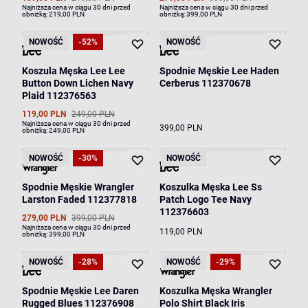
Najniższa cena w ciągu 30 dni przed
Najniższa cena w ciągu 30 dni przed
obniżką:
219,00 PLN
obniżką:
399,00 PLN
NOWOŚĆ
-52%
NOWOŚĆ
Koszula Męska Lee Lee
Spodnie Męskie Lee Haden
Button Down Lichen Navy
Cerberus 112370678
Plaid 112376563
119,00 PLN
249,00 PLN
Najniższa cena w ciągu 30 dni przed
399,00 PLN
obniżką:
249,00 PLN
NOWOŚĆ
-30%
NOWOŚĆ
Spodnie Męskie Wrangler
Koszulka Męska Lee Ss
Larston Faded 112377818
Patch Logo Tee Navy
112376603
279,00 PLN
399,00 PLN
Najniższa cena w ciągu 30 dni przed
119,00 PLN
obniżką:
399,00 PLN
NOWOŚĆ
-28%
NOWOŚĆ
-29%
Spodnie Męskie Lee Daren
Koszulka Męska Wrangler
Rugged Blues 112376908
Polo Shirt Black Iris