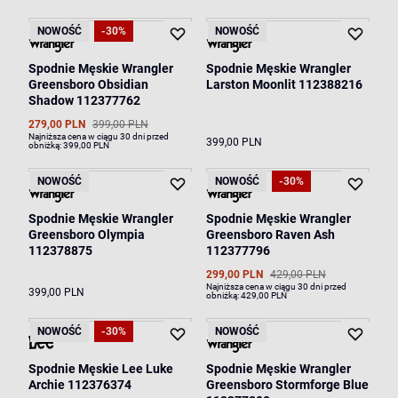
NOWOŚĆ
-30%
NOWOŚĆ
Spodnie Męskie Wrangler
Spodnie Męskie Wrangler
Greensboro Obsidian
Larston Moonlit 112388216
Shadow 112377762
279,00 PLN
399,00 PLN
Najniższa cena w ciągu 30 dni przed
399,00 PLN
obniżką:
399,00 PLN
NOWOŚĆ
NOWOŚĆ
-30%
Spodnie Męskie Wrangler
Spodnie Męskie Wrangler
Greensboro Olympia
Greensboro Raven Ash
112378875
112377796
299,00 PLN
429,00 PLN
Najniższa cena w ciągu 30 dni przed
399,00 PLN
obniżką:
429,00 PLN
NOWOŚĆ
-30%
NOWOŚĆ
Spodnie Męskie Lee Luke
Spodnie Męskie Wrangler
Archie 112376374
Greensboro Stormforge Blue