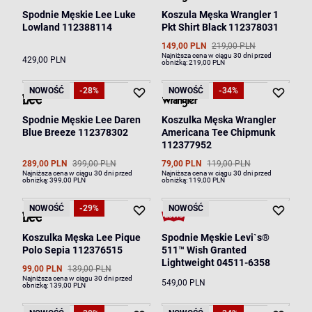
Spodnie Męskie Lee Luke
Koszula Męska Wrangler 1
Lowland 112388114
Pkt Shirt Black 112378031
149,00 PLN
219,00 PLN
Najniższa cena w ciągu 30 dni przed
429,00 PLN
obniżką:
219,00 PLN
NOWOŚĆ
-28%
NOWOŚĆ
-34%
Spodnie Męskie Lee Daren
Koszulka Męska Wrangler
Blue Breeze 112378302
Americana Tee Chipmunk
112377952
289,00 PLN
399,00 PLN
79,00 PLN
119,00 PLN
Najniższa cena w ciągu 30 dni przed
Najniższa cena w ciągu 30 dni przed
obniżką:
399,00 PLN
obniżką:
119,00 PLN
NOWOŚĆ
-29%
NOWOŚĆ
Koszulka Męska Lee Pique
Spodnie Męskie Levi`s®
Polo Sepia 112376515
511™ Wish Granted
Lightweight 04511-6358
99,00 PLN
139,00 PLN
Najniższa cena w ciągu 30 dni przed
549,00 PLN
obniżką:
139,00 PLN