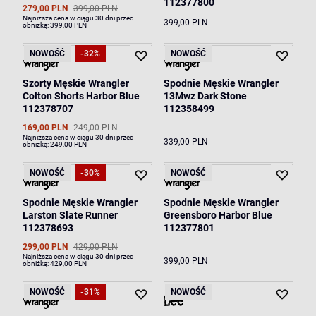
112377800
279,00 PLN
399,00 PLN
Najniższa cena w ciągu 30 dni przed
399,00 PLN
obniżką:
399,00 PLN
NOWOŚĆ
-32%
NOWOŚĆ
Szorty Męskie Wrangler
Spodnie Męskie Wrangler
Colton Shorts Harbor Blue
13Mwz Dark Stone
112378707
112358499
169,00 PLN
249,00 PLN
Najniższa cena w ciągu 30 dni przed
339,00 PLN
obniżką:
249,00 PLN
NOWOŚĆ
-30%
NOWOŚĆ
Spodnie Męskie Wrangler
Spodnie Męskie Wrangler
Larston Slate Runner
Greensboro Harbor Blue
112378693
112377801
299,00 PLN
429,00 PLN
Najniższa cena w ciągu 30 dni przed
399,00 PLN
obniżką:
429,00 PLN
NOWOŚĆ
-31%
NOWOŚĆ