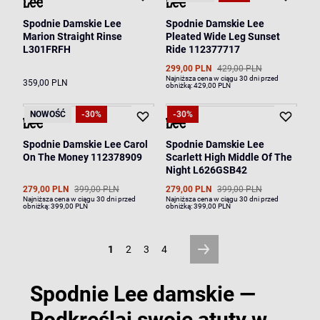
Spodnie Damskie Lee
Spodnie Damskie Lee
Marion Straight Rinse
Pleated Wide Leg Sunset
L301FRFH
Ride 112377717
299,00 PLN
429,00 PLN
Najniższa cena w ciągu 30 dni przed
359,00 PLN
obniżką:
429,00 PLN
NOWOŚĆ
-30%
-30%
Spodnie Damskie Lee Carol
Spodnie Damskie Lee
On The Money 112378909
Scarlett High Middle Of The
Night L626GSB42
279,00 PLN
399,00 PLN
279,00 PLN
399,00 PLN
Najniższa cena w ciągu 30 dni przed
Najniższa cena w ciągu 30 dni przed
obniżką:
399,00 PLN
obniżką:
399,00 PLN
1
2
3
4
Spodnie Lee damskie —
Podkreślaj swoje atuty w