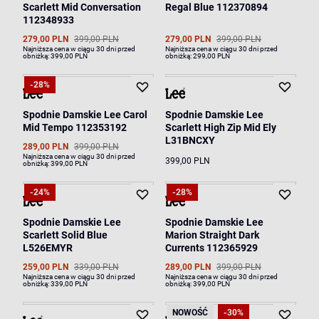
Scarlett Mid Conversation
Regal Blue 112370894
112348933
279,00 PLN
399,00 PLN
279,00 PLN
399,00 PLN
Najniższa cena w ciągu 30 dni przed
Najniższa cena w ciągu 30 dni przed
obniżką:
399,00 PLN
obniżką:
299,00 PLN
-28%
Spodnie Damskie Lee Carol
Spodnie Damskie Lee
Mid Tempo 112353192
Scarlett High Zip Mid Ely
L31BNCXY
289,00 PLN
399,00 PLN
Najniższa cena w ciągu 30 dni przed
399,00 PLN
obniżką:
399,00 PLN
-24%
-28%
Spodnie Damskie Lee
Spodnie Damskie Lee
Scarlett Solid Blue
Marion Straight Dark
L526EMYR
Currents 112365929
259,00 PLN
339,00 PLN
289,00 PLN
399,00 PLN
Najniższa cena w ciągu 30 dni przed
Najniższa cena w ciągu 30 dni przed
obniżką:
339,00 PLN
obniżką:
399,00 PLN
NOWOŚĆ
-30%