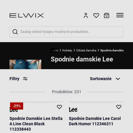
Wyszukaj
Start
LEE
Kategorie
Kobiety
Odzież damska
Spodnie damskie
Spodnie damskie Lee
Filtry
Sortowanie
Produktów: 231
-29%
Spodnie Damskie Lee Stella
Spodnie Damskie Lee Carol
A Line Clean Black
Dark Humor 112346311
112338443