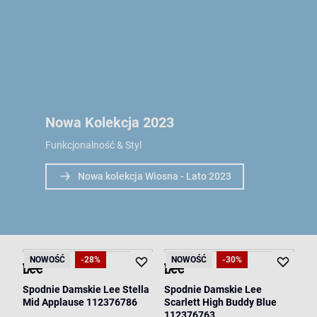
Nowa Kolekcja 2023
Funkcjonalność & Styl
Nowa kolekcja Wiosna - Lato 2023
NOWOŚĆ
-28%
NOWOŚĆ
-30%
Spodnie Damskie Lee Stella
Spodnie Damskie Lee
Mid Applause 112376786
Scarlett High Buddy Blue
112376763