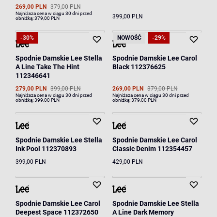
269,00 PLN
379,00 PLN
Najniższa cena w ciągu 30 dni przed
399,00 PLN
obniżką:
379,00 PLN
-30%
NOWOŚĆ
-29%
Spodnie Damskie Lee Stella
Spodnie Damskie Lee Carol
A Line Take The Hint
Black 112376625
112346641
279,00 PLN
399,00 PLN
269,00 PLN
379,00 PLN
Najniższa cena w ciągu 30 dni przed
Najniższa cena w ciągu 30 dni przed
obniżką:
399,00 PLN
obniżką:
379,00 PLN
Spodnie Damskie Lee Stella
Spodnie Damskie Lee Carol
Ink Pool 112370893
Classic Denim 112354457
399,00 PLN
429,00 PLN
Spodnie Damskie Lee Carol
Spodnie Damskie Lee Stella
Deepest Space 112372650
A Line Dark Memory