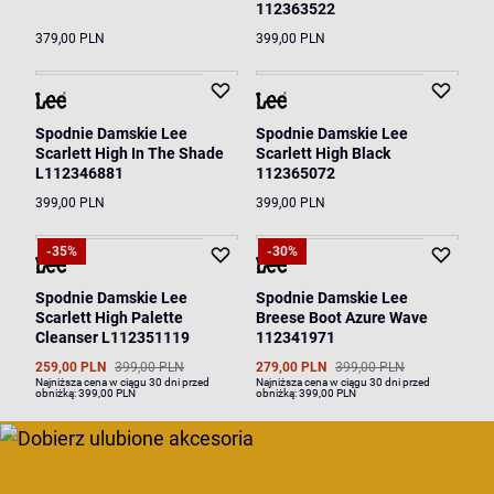
112363522
379,00 PLN
399,00 PLN
Spodnie Damskie Lee
Spodnie Damskie Lee
Scarlett High In The Shade
Scarlett High Black
L112346881
112365072
399,00 PLN
399,00 PLN
-35%
-30%
Spodnie Damskie Lee
Spodnie Damskie Lee
Scarlett High Palette
Breese Boot Azure Wave
Cleanser L112351119
112341971
259,00 PLN
399,00 PLN
279,00 PLN
399,00 PLN
Najniższa cena w ciągu 30 dni przed
Najniższa cena w ciągu 30 dni przed
obniżką:
399,00 PLN
obniżką:
399,00 PLN