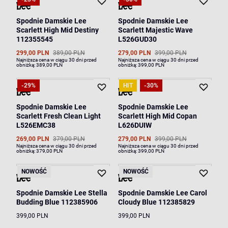
Spodnie Damskie Lee
Spodnie Damskie Lee
Scarlett High Mid Destiny
Scarlett Majestic Wave
112355545
L526GUD30
299,00 PLN
389,00 PLN
279,00 PLN
399,00 PLN
Najniższa cena w ciągu 30 dni przed
Najniższa cena w ciągu 30 dni przed
obniżką:
389,00 PLN
obniżką:
399,00 PLN
-29%
HIT
-30%
Spodnie Damskie Lee
Spodnie Damskie Lee
Scarlett Fresh Clean Light
Scarlett High Mid Copan
L526EMC38
L626DUIW
269,00 PLN
379,00 PLN
279,00 PLN
399,00 PLN
Najniższa cena w ciągu 30 dni przed
Najniższa cena w ciągu 30 dni przed
obniżką:
379,00 PLN
obniżką:
399,00 PLN
NOWOŚĆ
NOWOŚĆ
Spodnie Damskie Lee Stella
Spodnie Damskie Lee Carol
Budding Blue 112385906
Cloudy Blue 112385829
399,00 PLN
399,00 PLN