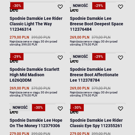
-30%
NOWOŚĆ
-29%
Spodnie Damskie Lee Rider
Spodnie Damskie Lee
Classic Light The Way
Breese Boot Deepest Space
112346314
112376484
279,00 PLN
399,00 PLN
269,00 PLN
379,00 PLN
Najniższa cena w ciągu 30 dni przed
Najniższa cena w ciągu 30 dni przed
obniżką:
399,00 PLN
obniżką:
379,00 PLN
-29%
NOWOŚĆ
-29%
Spodnie Damskie Scarlett
Spodnie Damskie Lee
High Mid Madison
Breese Boot Affectionate
L626QDDM
Lee 112378784
269,00 PLN
379,00 PLN
269,00 PLN
379,00 PLN
Najniższa cena w ciągu 30 dni przed
Najniższa cena w ciągu 30 dni przed
obniżką:
379,00 PLN
obniżką:
379,00 PLN
NOWOŚĆ
-30%
-30%
Spodnie Damskie Lee Hope
Spodnie Damskie Lee Rider
On The Money 112379306
Classic Eye Spy 112355261
279,00 PLN
399,00 PLN
279,00 PLN
399,00 PLN