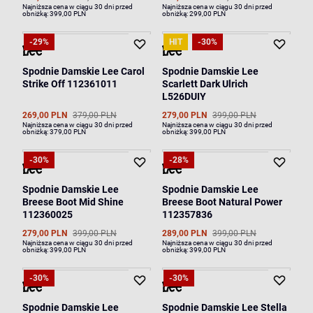
Najniższa cena w ciągu 30 dni przed
Najniższa cena w ciągu 30 dni przed
obniżką:
399,00 PLN
obniżką:
299,00 PLN
-29%
HIT
-30%
Spodnie Damskie Lee Carol
Spodnie Damskie Lee
Strike Off 112361011
Scarlett Dark Ulrich
L526DUIY
269,00 PLN
379,00 PLN
279,00 PLN
399,00 PLN
Najniższa cena w ciągu 30 dni przed
Najniższa cena w ciągu 30 dni przed
obniżką:
379,00 PLN
obniżką:
399,00 PLN
-30%
-28%
Spodnie Damskie Lee
Spodnie Damskie Lee
Breese Boot Mid Shine
Breese Boot Natural Power
112360025
112357836
279,00 PLN
399,00 PLN
289,00 PLN
399,00 PLN
Najniższa cena w ciągu 30 dni przed
Najniższa cena w ciągu 30 dni przed
obniżką:
399,00 PLN
obniżką:
399,00 PLN
-30%
-30%
Spodnie Damskie Lee
Spodnie Damskie Lee Stella