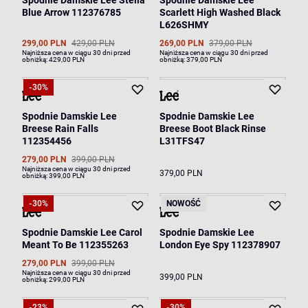
Spodnie Damskie Lee Stella
Spodnie Damskie Lee
Blue Arrow 112376785
Scarlett High Washed Black
L626SHMY
299,00 PLN
429,00 PLN
269,00 PLN
379,00 PLN
Najniższa cena w ciągu 30 dni przed
Najniższa cena w ciągu 30 dni przed
obniżką:
429,00 PLN
obniżką:
379,00 PLN
-30%
Spodnie Damskie Lee
Spodnie Damskie Lee
Breese Rain Falls
Breese Boot Black Rinse
112354456
L31TFS47
279,00 PLN
399,00 PLN
Najniższa cena w ciągu 30 dni przed
379,00 PLN
obniżką:
399,00 PLN
-30%
NOWOŚĆ
Spodnie Damskie Lee Carol
Spodnie Damskie Lee
Meant To Be 112355263
London Eye Spy 112378907
279,00 PLN
399,00 PLN
Najniższa cena w ciągu 30 dni przed
399,00 PLN
obniżką:
299,00 PLN
-23%
-30%