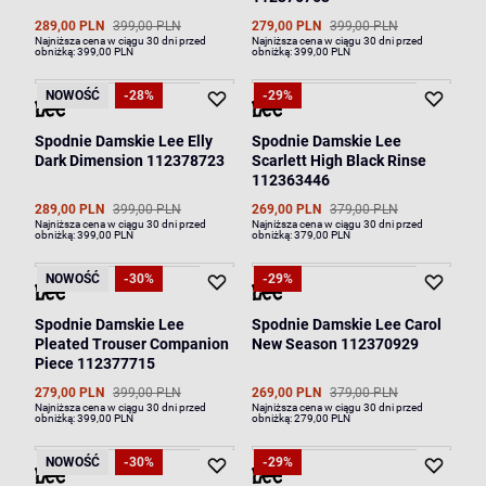
289,00 PLN
399,00 PLN
279,00 PLN
399,00 PLN
Najniższa cena w ciągu 30 dni przed
Najniższa cena w ciągu 30 dni przed
obniżką:
399,00 PLN
obniżką:
399,00 PLN
NOWOŚĆ
-28%
-29%
Spodnie Damskie Lee Elly
Spodnie Damskie Lee
Dark Dimension 112378723
Scarlett High Black Rinse
112363446
289,00 PLN
399,00 PLN
269,00 PLN
379,00 PLN
Najniższa cena w ciągu 30 dni przed
Najniższa cena w ciągu 30 dni przed
obniżką:
399,00 PLN
obniżką:
379,00 PLN
NOWOŚĆ
-30%
-29%
Spodnie Damskie Lee
Spodnie Damskie Lee Carol
Pleated Trouser Companion
New Season 112370929
Piece 112377715
279,00 PLN
399,00 PLN
269,00 PLN
379,00 PLN
Najniższa cena w ciągu 30 dni przed
Najniższa cena w ciągu 30 dni przed
obniżką:
399,00 PLN
obniżką:
279,00 PLN
NOWOŚĆ
-30%
-29%