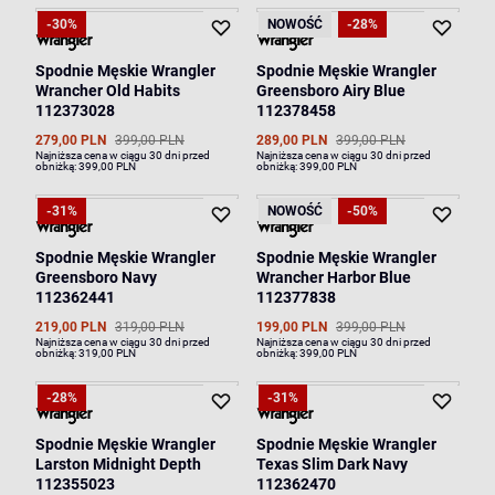
-30%
NOWOŚĆ
-28%
Spodnie Męskie Wrangler
Spodnie Męskie Wrangler
Wrancher Old Habits
Greensboro Airy Blue
112373028
112378458
279,00 PLN
399,00 PLN
289,00 PLN
399,00 PLN
Najniższa cena w ciągu 30 dni przed
Najniższa cena w ciągu 30 dni przed
obniżką:
399,00 PLN
obniżką:
399,00 PLN
-31%
NOWOŚĆ
-50%
Spodnie Męskie Wrangler
Spodnie Męskie Wrangler
Greensboro Navy
Wrancher Harbor Blue
112362441
112377838
219,00 PLN
319,00 PLN
199,00 PLN
399,00 PLN
Najniższa cena w ciągu 30 dni przed
Najniższa cena w ciągu 30 dni przed
obniżką:
319,00 PLN
obniżką:
399,00 PLN
-28%
-31%
Spodnie Męskie Wrangler
Spodnie Męskie Wrangler
Larston Midnight Depth
Texas Slim Dark Navy
112355023
112362470