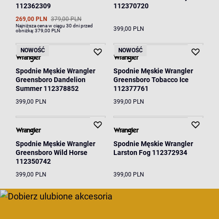
112362309
112370720
269,00 PLN
379,00 PLN
Najniższa cena w ciągu 30 dni przed
399,00 PLN
obniżką:
379,00 PLN
NOWOŚĆ
NOWOŚĆ
Spodnie Męskie Wrangler
Spodnie Męskie Wrangler
Greensboro Dandelion
Greensboro Tobacco Ice
Summer 112378852
112377761
399,00 PLN
399,00 PLN
Spodnie Męskie Wrangler
Spodnie Męskie Wrangler
Greensboro Wild Horse
Larston Fog 112372934
112350742
399,00 PLN
399,00 PLN