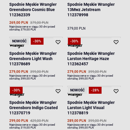
Spodnie Męskie Wrangler
Spodnie Męskie Wrangler
Greensboro Cosmic Blue
13Mwz Jetstream
112362339
112378998
269,00 PLN
379,00 PLN
Najniższa cena w ciągu 30 dni przed
379,00 PLN
obniżką:
379,00 PLN
NOWOŚĆ
-30%
-30%
Spodnie Męskie Wrangler
Spodnie Męskie Wrangler
Greensboro Light Wash
Larston Heritage Haze
112378689
112362457
279,00 PLN
399,00 PLN
279,00 PLN
399,00 PLN
Najniższa cena w ciągu 30 dni przed
Najniższa cena w ciągu 30 dni przed
obniżką:
399,00 PLN
obniżką:
399,00 PLN
-30%
NOWOŚĆ
-28%
Spodnie Męskie Wrangler
Spodnie Męskie Wrangler
Greensboro Indigo Coated
Larston Light Visual
112370719
112378819
299,00 PLN
429,00 PLN
289,00 PLN
399,00 PLN
Najniższa cena w ciągu 30 dni przed
Najniższa cena w ciągu 30 dni przed
obniżką:
319,00 PLN
obniżką:
399,00 PLN