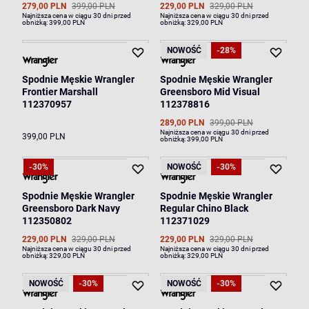
279,00 PLN
399,00 PLN
229,00 PLN
329,00 PLN
Najniższa cena w ciągu 30 dni przed
Najniższa cena w ciągu 30 dni przed
obniżką:
399,00 PLN
obniżką:
329,00 PLN
NOWOŚĆ
-28%
Spodnie Męskie Wrangler
Spodnie Męskie Wrangler
Frontier Marshall
Greensboro Mid Visual
112370957
112378816
289,00 PLN
399,00 PLN
Najniższa cena w ciągu 30 dni przed
399,00 PLN
obniżką:
399,00 PLN
-30%
NOWOŚĆ
-30%
Spodnie Męskie Wrangler
Spodnie Męskie Wrangler
Greensboro Dark Navy
Regular Chino Black
112350802
112371029
229,00 PLN
329,00 PLN
229,00 PLN
329,00 PLN
Najniższa cena w ciągu 30 dni przed
Najniższa cena w ciągu 30 dni przed
obniżką:
329,00 PLN
obniżką:
329,00 PLN
NOWOŚĆ
-30%
NOWOŚĆ
-30%