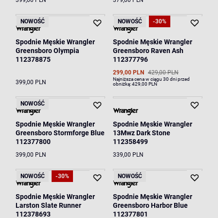
399,00 PLN
379,00 PLN
NOWOŚĆ
NOWOŚĆ
-30%
Spodnie Męskie Wrangler
Spodnie Męskie Wrangler
Greensboro Olympia
Greensboro Raven Ash
112378875
112377796
299,00 PLN
429,00 PLN
Najniższa cena w ciągu 30 dni przed
399,00 PLN
obniżką:
429,00 PLN
NOWOŚĆ
Spodnie Męskie Wrangler
Spodnie Męskie Wrangler
Greensboro Stormforge Blue
13Mwz Dark Stone
112377800
112358499
399,00 PLN
339,00 PLN
NOWOŚĆ
-30%
NOWOŚĆ
Spodnie Męskie Wrangler
Spodnie Męskie Wrangler
Larston Slate Runner
Greensboro Harbor Blue
112378693
112377801