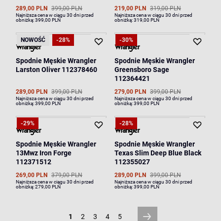
289,00 PLN
399,00 PLN
219,00 PLN
319,00 PLN
Najniższa cena w ciągu 30 dni przed
Najniższa cena w ciągu 30 dni przed
obniżką:
399,00 PLN
obniżką:
319,00 PLN
NOWOŚĆ
-28%
-30%
Spodnie Męskie Wrangler
Spodnie Męskie Wrangler
Larston Oliver 112378460
Greensboro Sage
112364421
289,00 PLN
399,00 PLN
279,00 PLN
399,00 PLN
Najniższa cena w ciągu 30 dni przed
Najniższa cena w ciągu 30 dni przed
obniżką:
399,00 PLN
obniżką:
399,00 PLN
-29%
-28%
Spodnie Męskie Wrangler
Spodnie Męskie Wrangler
13Mwz Iron Forge
Texas Slim Deep Blue Black
112371512
112355027
269,00 PLN
379,00 PLN
289,00 PLN
399,00 PLN
Najniższa cena w ciągu 30 dni przed
Najniższa cena w ciągu 30 dni przed
obniżką:
279,00 PLN
obniżką:
399,00 PLN
1
2
3
4
5