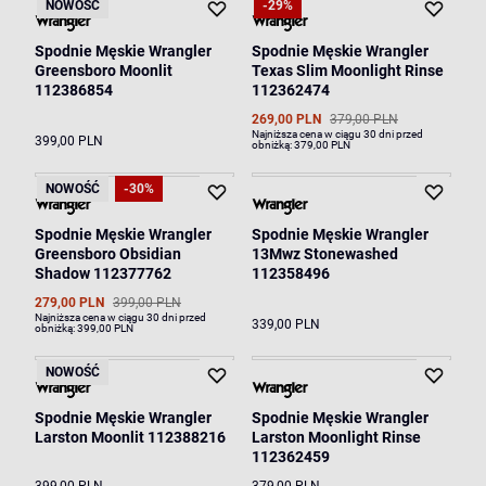
NOWOŚĆ
-29%
Spodnie Męskie Wrangler
Spodnie Męskie Wrangler
Greensboro Moonlit
Texas Slim Moonlight Rinse
112386854
112362474
269,00 PLN
379,00 PLN
Najniższa cena w ciągu 30 dni przed
399,00 PLN
obniżką:
379,00 PLN
NOWOŚĆ
-30%
Spodnie Męskie Wrangler
Spodnie Męskie Wrangler
Greensboro Obsidian
13Mwz Stonewashed
Shadow 112377762
112358496
279,00 PLN
399,00 PLN
Najniższa cena w ciągu 30 dni przed
339,00 PLN
obniżką:
399,00 PLN
NOWOŚĆ
Spodnie Męskie Wrangler
Spodnie Męskie Wrangler
Larston Moonlit 112388216
Larston Moonlight Rinse
112362459