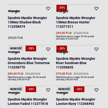
-29%
Spodnie Męskie Wrangler
Spodnie Męskie Wrangler
13Mwz Shadow Black
13Mwz Breeze Hunter
112358474
112371511
269,00 PLN
379,00 PLN
Najniższa cena w ciągu 30 dni przed
339,00 PLN
obniżką:
379,00 PLN
NOWOŚĆ
-28%
-30%
Spodnie Męskie Wrangler
Spodnie Męskie Wrangler
Greensboro Blue Tomorrow
River Sundown Blue
112338770
112356835
289,00 PLN
399,00 PLN
279,00 PLN
399,00 PLN
Najniższa cena w ciągu 30 dni przed
Najniższa cena w ciągu 30 dni przed
obniżką:
399,00 PLN
obniżką:
299,00 PLN
NOWOŚĆ
-30%
NOWOŚĆ
-30%
Spodnie Męskie Wrangler
Spodnie Męskie Wrangler
Larston Faded 112377818
Larston Navy 112368492