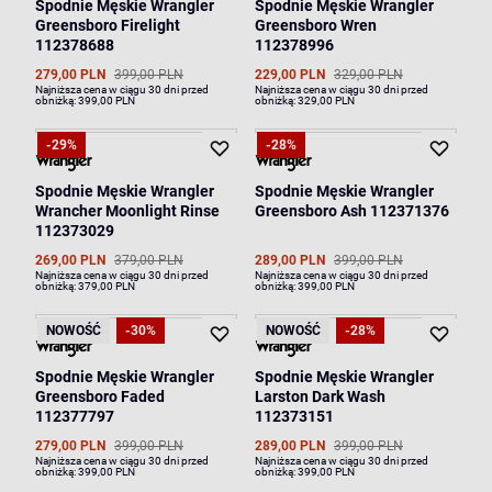
Spodnie Męskie Wrangler
Spodnie Męskie Wrangler
Greensboro Firelight
Greensboro Wren
112378688
112378996
279,00 PLN
399,00 PLN
229,00 PLN
329,00 PLN
Najniższa cena w ciągu 30 dni przed
Najniższa cena w ciągu 30 dni przed
obniżką:
399,00 PLN
obniżką:
329,00 PLN
-29%
-28%
Spodnie Męskie Wrangler
Spodnie Męskie Wrangler
Wrancher Moonlight Rinse
Greensboro Ash 112371376
112373029
269,00 PLN
379,00 PLN
289,00 PLN
399,00 PLN
Najniższa cena w ciągu 30 dni przed
Najniższa cena w ciągu 30 dni przed
obniżką:
379,00 PLN
obniżką:
399,00 PLN
NOWOŚĆ
-30%
NOWOŚĆ
-28%
Spodnie Męskie Wrangler
Spodnie Męskie Wrangler
Greensboro Faded
Larston Dark Wash
112377797
112373151
279,00 PLN
399,00 PLN
289,00 PLN
399,00 PLN
Najniższa cena w ciągu 30 dni przed
Najniższa cena w ciągu 30 dni przed
obniżką:
399,00 PLN
obniżką:
399,00 PLN