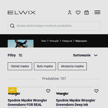
Wyszukaj
Start
Wrangler
Kategorie
Mężczyzni
Filtry
Sortowanie
Odzież męska
Buty męskie
Akcesoria męskie
Produktów: 707
HIT
Spodnie Męskie Wrangler
Spodnie Męskie Wrangler
Greensboro FOR REAL
Greensboro Deep Ink