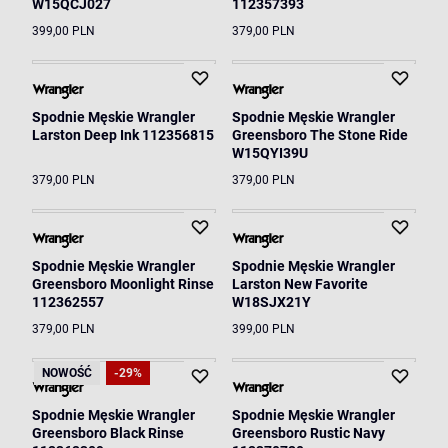
W15QCJ027
112357393
399,00 PLN
379,00 PLN
Spodnie Męskie Wrangler
Spodnie Męskie Wrangler
Larston Deep Ink 112356815
Greensboro The Stone Ride
W15QYI39U
379,00 PLN
379,00 PLN
Spodnie Męskie Wrangler
Spodnie Męskie Wrangler
Greensboro Moonlight Rinse
Larston New Favorite
112362557
W18SJX21Y
379,00 PLN
399,00 PLN
NOWOŚĆ
-29%
Spodnie Męskie Wrangler
Spodnie Męskie Wrangler
Greensboro Black Rinse
Greensboro Rustic Navy