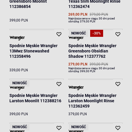
Greensboro Moonlit
Texas Slim Moonlight Rinse
112386854
112362474
269,00 PLN
379,00 PLN
Najniższa cena w ciągu 30 dni przed
399,00 PLN
obniżką:
379,00 PLN
NOWOŚĆ
-30%
Spodnie Męskie Wrangler
Spodnie Męskie Wrangler
13Mwz Stonewashed
Greensboro Obsidian
112358496
Shadow 112377762
279,00 PLN
399,00 PLN
Najniższa cena w ciągu 30 dni przed
339,00 PLN
obniżką:
399,00 PLN
NOWOŚĆ
Spodnie Męskie Wrangler
Spodnie Męskie Wrangler
Larston Moonlit 112388216
Larston Moonlight Rinse
112362459
399,00 PLN
379,00 PLN
NOWOŚĆ
NOWOŚĆ