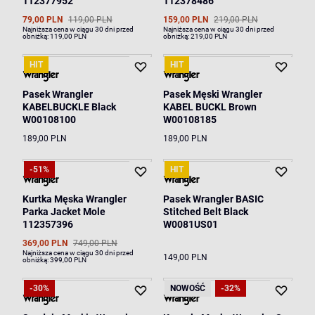
112377952
112378486
79,00 PLN
119,00 PLN
159,00 PLN
219,00 PLN
Najniższa cena w ciągu 30 dni przed
Najniższa cena w ciągu 30 dni przed
obniżką:
119,00 PLN
obniżką:
219,00 PLN
HIT
HIT
Pasek Wrangler
Pasek Męski Wrangler
KABELBUCKLE Black
KABEL BUCKL Brown
W00108100
W00108185
189,00 PLN
189,00 PLN
-51%
HIT
Kurtka Męska Wrangler
Pasek Wrangler BASIC
Parka Jacket Mole
Stitched Belt Black
112357396
W0081US01
369,00 PLN
749,00 PLN
Najniższa cena w ciągu 30 dni przed
149,00 PLN
obniżką:
399,00 PLN
-30%
NOWOŚĆ
-32%