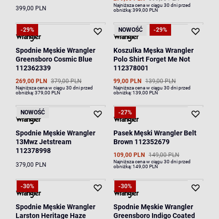
Najniższa cena w ciągu 30 dni przed
399,00 PLN
obniżką:
399,00 PLN
-29%
NOWOŚĆ
-29%
Spodnie Męskie Wrangler
Koszulka Męska Wrangler
Greensboro Cosmic Blue
Polo Shirt Forget Me Not
112362339
112378001
269,00 PLN
379,00 PLN
99,00 PLN
139,00 PLN
Najniższa cena w ciągu 30 dni przed
Najniższa cena w ciągu 30 dni przed
obniżką:
379,00 PLN
obniżką:
139,00 PLN
NOWOŚĆ
-27%
Spodnie Męskie Wrangler
Pasek Męski Wrangler Belt
13Mwz Jetstream
Brown 112352679
112378998
109,00 PLN
149,00 PLN
Najniższa cena w ciągu 30 dni przed
379,00 PLN
obniżką:
149,00 PLN
-30%
-30%
Spodnie Męskie Wrangler
Spodnie Męskie Wrangler
Larston Heritage Haze
Greensboro Indigo Coated