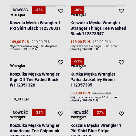
NOWOŚĆ
-32%
-30%
Koszula Męska Wrangler 1
Koszulka Męska Wrangler
Pkt Shirt Black 112378031
Stranger Things Tee Washed
Black 112378547
149,00 PLN
219,00 PLN
119,00 PLN
169,00 PLN
Najniższa cena w ciągu 30 dni przed
Najniższa cena w ciągu 30 dni przed
obniżką:
219,00 PLN
obniżką:
169,00 PLN
-51%
Koszulka Męska Wrangler
Kurtka Męska Wrangler
Sign Off Tee Faded Black
Parka Jacket Ivy Green
W112351320
112357395
369,00 PLN
749,00 PLN
Najniższa cena w ciągu 30 dni przed
119,00 PLN
obniżką:
399,00 PLN
NOWOŚĆ
-34%
NOWOŚĆ
-27%
Koszulka Męska Wrangler
Koszula Męska Wrangler 1
Americana Tee Chipmunk
Pkt Shirt Blue Stripe