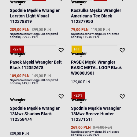
Spodnie Męskie Wrangler
Koszulka Męska Wrangler
Larston Light Visual
Americana Tee Black
112378819
112377950
289,00 PLN
399,00 PLN
79,00 PLN
119,00 PLN
Najniższa cena w ciągu 30 dni przed
Najniższa cena w ciągu 30 dni przed
obniżką:
399,00 PLN
obniżką:
119,00 PLN
-27%
HIT
Pasek Męski Wrangler Belt
PASEK Męski Wrangler
Black 112352678
BASIC METAL LOOP Black
W0080US01
109,00 PLN
149,00 PLN
Najniższa cena w ciągu 30 dni przed
129,00 PLN
obniżką:
149,00 PLN
-29%
Spodnie Męskie Wrangler
Spodnie Męskie Wrangler
13Mwz Shadow Black
13Mwz Breeze Hunter
112358474
112371511
269,00 PLN
379,00 PLN
Najniższa cena w ciągu 30 dni przed
339,00 PLN
obniżką:
379,00 PLN