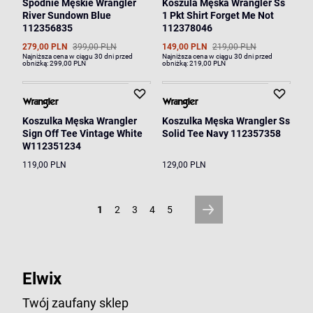
Spodnie Męskie Wrangler
Koszula Męska Wrangler Ss
River Sundown Blue
1 Pkt Shirt Forget Me Not
112356835
112378046
279,00 PLN
399,00 PLN
149,00 PLN
219,00 PLN
Najniższa cena w ciągu 30 dni przed
Najniższa cena w ciągu 30 dni przed
obniżką:
299,00 PLN
obniżką:
219,00 PLN
Koszulka Męska Wrangler
Koszulka Męska Wrangler Ss
Sign Off Tee Vintage White
Solid Tee Navy 112357358
W112351234
119,00 PLN
129,00 PLN
1
2
3
4
5
Elwix
Twój zaufany sklep