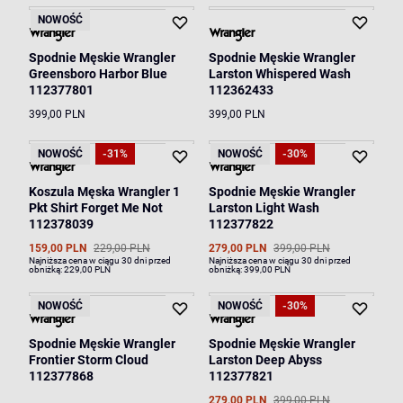
NOWOŚĆ
Spodnie Męskie Wrangler
Spodnie Męskie Wrangler
Greensboro Harbor Blue
Larston Whispered Wash
112377801
112362433
399,00 PLN
399,00 PLN
NOWOŚĆ
-31%
NOWOŚĆ
-30%
Koszula Męska Wrangler 1
Spodnie Męskie Wrangler
Pkt Shirt Forget Me Not
Larston Light Wash
112378039
112377822
159,00 PLN
229,00 PLN
279,00 PLN
399,00 PLN
Najniższa cena w ciągu 30 dni przed
Najniższa cena w ciągu 30 dni przed
obniżką:
229,00 PLN
obniżką:
399,00 PLN
NOWOŚĆ
NOWOŚĆ
-30%
Spodnie Męskie Wrangler
Spodnie Męskie Wrangler
Frontier Storm Cloud
Larston Deep Abyss
112377868
112377821
279,00 PLN
399,00 PLN