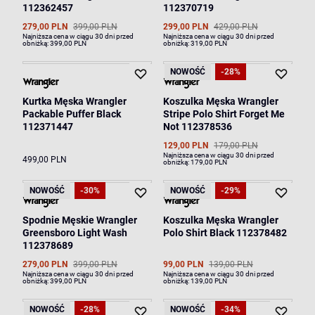
112362457
112370719
279,00 PLN
399,00 PLN
299,00 PLN
429,00 PLN
Najniższa cena w ciągu 30 dni przed
Najniższa cena w ciągu 30 dni przed
obniżką:
399,00 PLN
obniżką:
319,00 PLN
NOWOŚĆ
-28%
Kurtka Męska Wrangler
Koszulka Męska Wrangler
Packable Puffer Black
Stripe Polo Shirt Forget Me
112371447
Not 112378536
129,00 PLN
179,00 PLN
Najniższa cena w ciągu 30 dni przed
499,00 PLN
obniżką:
179,00 PLN
NOWOŚĆ
-30%
NOWOŚĆ
-29%
Spodnie Męskie Wrangler
Koszulka Męska Wrangler
Greensboro Light Wash
Polo Shirt Black 112378482
112378689
279,00 PLN
399,00 PLN
99,00 PLN
139,00 PLN
Najniższa cena w ciągu 30 dni przed
Najniższa cena w ciągu 30 dni przed
obniżką:
399,00 PLN
obniżką:
139,00 PLN
NOWOŚĆ
-28%
NOWOŚĆ
-34%