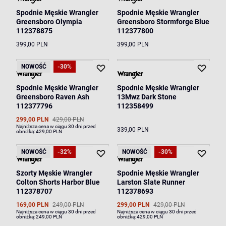
Spodnie Męskie Wrangler
Spodnie Męskie Wrangler
Greensboro Olympia
Greensboro Stormforge Blue
112378875
112377800
399,00 PLN
399,00 PLN
NOWOŚĆ
-30%
Spodnie Męskie Wrangler
Spodnie Męskie Wrangler
Greensboro Raven Ash
13Mwz Dark Stone
112377796
112358499
299,00 PLN
429,00 PLN
Najniższa cena w ciągu 30 dni przed
339,00 PLN
obniżką:
429,00 PLN
NOWOŚĆ
-32%
NOWOŚĆ
-30%
Szorty Męskie Wrangler
Spodnie Męskie Wrangler
Colton Shorts Harbor Blue
Larston Slate Runner
112378707
112378693
169,00 PLN
249,00 PLN
299,00 PLN
429,00 PLN
Najniższa cena w ciągu 30 dni przed
Najniższa cena w ciągu 30 dni przed
obniżką:
249,00 PLN
obniżką:
429,00 PLN