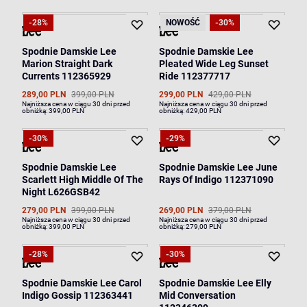
-28%
NOWOŚĆ
-30%
Spodnie Damskie Lee
Spodnie Damskie Lee
Marion Straight Dark
Pleated Wide Leg Sunset
Currents 112365929
Ride 112377717
289,00 PLN
399,00 PLN
299,00 PLN
429,00 PLN
Najniższa cena w ciągu 30 dni przed
Najniższa cena w ciągu 30 dni przed
obniżką:
399,00 PLN
obniżką:
429,00 PLN
-30%
-29%
Spodnie Damskie Lee
Spodnie Damskie Lee June
Scarlett High Middle Of The
Rays Of Indigo 112371090
Night L626GSB42
279,00 PLN
399,00 PLN
269,00 PLN
379,00 PLN
Najniższa cena w ciągu 30 dni przed
Najniższa cena w ciągu 30 dni przed
obniżką:
399,00 PLN
obniżką:
279,00 PLN
-28%
-30%
Spodnie Damskie Lee Carol
Spodnie Damskie Lee Elly
Indigo Gossip 112363441
Mid Conversation