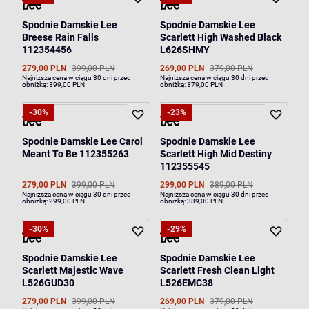
Spodnie Damskie Lee
Spodnie Damskie Lee
Breese Rain Falls
Scarlett High Washed Black
112354456
L626SHMY
279,00 PLN
399,00 PLN
269,00 PLN
379,00 PLN
Najniższa cena w ciągu 30 dni przed
Najniższa cena w ciągu 30 dni przed
obniżką:
399,00 PLN
obniżką:
379,00 PLN
-30%
-23%
Spodnie Damskie Lee Carol
Spodnie Damskie Lee
Meant To Be 112355263
Scarlett High Mid Destiny
112355545
279,00 PLN
399,00 PLN
299,00 PLN
389,00 PLN
Najniższa cena w ciągu 30 dni przed
Najniższa cena w ciągu 30 dni przed
obniżką:
299,00 PLN
obniżką:
389,00 PLN
-30%
-29%
Spodnie Damskie Lee
Spodnie Damskie Lee
Scarlett Majestic Wave
Scarlett Fresh Clean Light
L526GUD30
L526EMC38
279,00 PLN
399,00 PLN
269,00 PLN
379,00 PLN