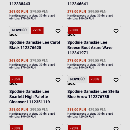
112338443
112346641
269,00 PLN
379,00 PLN
279,00 PLN
399,00 PLN
Najniższa cena w ciągu 30 dni przed
Najniższa cena w ciągu 30 dni przed
obniżką:
379,00 PLN
obniżką:
399,00 PLN
NOWOŚĆ
-29%
-30%
Spodnie Damskie Lee Carol
Spodnie Damskie Lee
Black 112376625
Breese Boot Azure Wave
112341971
269,00 PLN
379,00 PLN
279,00 PLN
399,00 PLN
Najniższa cena w ciągu 30 dni przed
Najniższa cena w ciągu 30 dni przed
obniżką:
379,00 PLN
obniżką:
399,00 PLN
-35%
NOWOŚĆ
-30%
Spodnie Damskie Lee
Spodnie Damskie Lee Stella
Scarlett High Palette
Blue Arrow 112376785
Cleanser L112351119
259,00 PLN
399,00 PLN
299,00 PLN
429,00 PLN
Najniższa cena w ciągu 30 dni przed
Najniższa cena w ciągu 30 dni przed
obniżką:
399,00 PLN
obniżką:
429,00 PLN
-30%
-29%