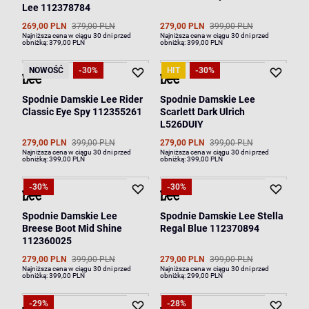
Lee 112378784
269,00 PLN
379,00 PLN
279,00 PLN
399,00 PLN
Najniższa cena w ciągu 30 dni przed
Najniższa cena w ciągu 30 dni przed
obniżką:
379,00 PLN
obniżką:
399,00 PLN
NOWOŚĆ
-30%
HIT
-30%
Spodnie Damskie Lee Rider
Spodnie Damskie Lee
Classic Eye Spy 112355261
Scarlett Dark Ulrich
L526DUIY
279,00 PLN
399,00 PLN
279,00 PLN
399,00 PLN
Najniższa cena w ciągu 30 dni przed
Najniższa cena w ciągu 30 dni przed
obniżką:
399,00 PLN
obniżką:
399,00 PLN
-30%
-30%
Spodnie Damskie Lee
Spodnie Damskie Lee Stella
Breese Boot Mid Shine
Regal Blue 112370894
112360025
279,00 PLN
399,00 PLN
279,00 PLN
399,00 PLN
Najniższa cena w ciągu 30 dni przed
Najniższa cena w ciągu 30 dni przed
obniżką:
399,00 PLN
obniżką:
299,00 PLN
-29%
-28%