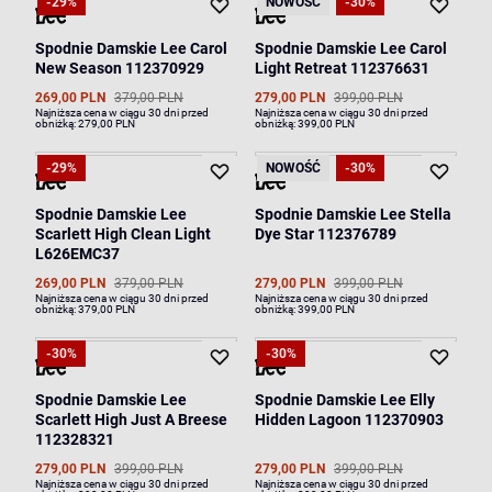
-29%
NOWOŚĆ
-30%
Spodnie Damskie Lee Carol
Spodnie Damskie Lee Carol
New Season 112370929
Light Retreat 112376631
269,00 PLN
379,00 PLN
279,00 PLN
399,00 PLN
Najniższa cena w ciągu 30 dni przed
Najniższa cena w ciągu 30 dni przed
obniżką:
279,00 PLN
obniżką:
399,00 PLN
-29%
NOWOŚĆ
-30%
Spodnie Damskie Lee
Spodnie Damskie Lee Stella
Scarlett High Clean Light
Dye Star 112376789
L626EMC37
269,00 PLN
379,00 PLN
279,00 PLN
399,00 PLN
Najniższa cena w ciągu 30 dni przed
Najniższa cena w ciągu 30 dni przed
obniżką:
379,00 PLN
obniżką:
399,00 PLN
-30%
-30%
Spodnie Damskie Lee
Spodnie Damskie Lee Elly
Scarlett High Just A Breese
Hidden Lagoon 112370903
112328321
279,00 PLN
399,00 PLN
279,00 PLN
399,00 PLN
Najniższa cena w ciągu 30 dni przed
Najniższa cena w ciągu 30 dni przed