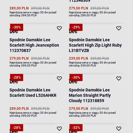
112346309
289,00 PLN
399,00 PLN
279,00 PLN
399,00 PLN
Najniższa cena w ciągu 30 dni przed
Najniższa cena w ciągu 30 dni przed
obniżką:
399,00 PLN
obniżką:
289,00 PLN
-30%
-29%
Spodnie Damskie Lee
Spodnie Damskie Lee
Scarlett High Jeanception
Scarlett High Zip Light Ruby
112370837
L31BTVZB
279,00 PLN
399,00 PLN
239,00 PLN
339,00 PLN
Najniższa cena w ciągu 30 dni przed
Najniższa cena w ciągu 30 dni przed
obniżką:
399,00 PLN
obniżką:
339,00 PLN
-28%
-30%
Spodnie Damskie Lee
Spodnie Damskie Lee
Scarlett Used L526AHKR
Marion Straight Partly
Cloudy 112318859
289,00 PLN
399,00 PLN
279,00 PLN
399,00 PLN
Najniższa cena w ciągu 30 dni przed
Najniższa cena w ciągu 30 dni przed
obniżką:
399,00 PLN
obniżką:
289,00 PLN
-28%
-32%