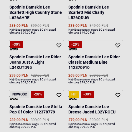
Spodnie Damskie Lee
Spodnie Damskie Lee
Scarlett High Country Stone
Scarlett Mid Charly
L626AHRE
L526QDUG
289,00 PLN
399,00 PLN
239,00 PLN
349,00 PLN
Najniższa cena w ciągu 30 dni przed
Najniższa cena w ciągu 30 dni przed
obniżką:
399,00 PLN
obniżką:
349,00 PLN
-30%
-29%
Spodnie Damskie Lee Rider
Spodnie Damskie Lee Rider
Jeans Just A Light
Classic Medium Blue
L34XUTD95
112370910
299,00 PLN
429,00 PLN
269,00 PLN
379,00 PLN
Najniższa cena w ciągu 30 dni przed
Najniższa cena w ciągu 30 dni przed
obniżką:
309,00 PLN
obniżką:
279,00 PLN
NOWOŚĆ
-28%
HIT
-30%
Spodnie Damskie Lee Stella
Spodnie Damskie Lee
Pop Of Color 112378779
Breese Jaded L32YROEU
289,00 PLN
399,00 PLN
279,00 PLN
399,00 PLN
Najniższa cena w ciągu 30 dni przed
Najniższa cena w ciągu 30 dni przed
obniżką:
399,00 PLN
obniżką:
399,00 PLN