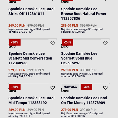
Spodnie Damskie Lee Carol
Spodnie Damskie Lee
Strike Off 112361011
Breese Boot Natural Power
112357836
269,00 PLN
379,00 PLN
289,00 PLN
399,00 PLN
Najniższa cena w ciągu 30 dni przed
Najniższa cena w ciągu 30 dni przed
obniżką:
379,00 PLN
obniżką:
399,00 PLN
-30%
-24%
Spodnie Damskie Lee
Spodnie Damskie Lee
Scarlett Mid Conversation
Scarlett Solid Blue
112348933
L526EMYR
279,00 PLN
399,00 PLN
259,00 PLN
339,00 PLN
Najniższa cena w ciągu 30 dni przed
Najniższa cena w ciągu 30 dni przed
obniżką:
399,00 PLN
obniżką:
339,00 PLN
-28%
NOWOŚĆ
-30%
Spodnie Damskie Lee Carol
Spodnie Damskie Lee Carol
Mid Tempo 112353192
On The Money 112378909
289,00 PLN
399,00 PLN
279,00 PLN
399,00 PLN
Najniższa cena w ciągu 30 dni przed
Najniższa cena w ciągu 30 dni przed
obniżką:
399,00 PLN
obniżką:
399,00 PLN