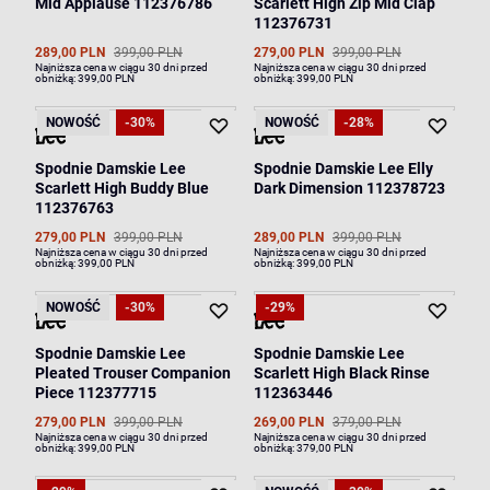
Mid Applause 112376786
Scarlett High Zip Mid Clap
112376731
289,00 PLN
399,00 PLN
279,00 PLN
399,00 PLN
Najniższa cena w ciągu 30 dni przed
Najniższa cena w ciągu 30 dni przed
obniżką:
399,00 PLN
obniżką:
399,00 PLN
NOWOŚĆ
-30%
NOWOŚĆ
-28%
Spodnie Damskie Lee
Spodnie Damskie Lee Elly
Scarlett High Buddy Blue
Dark Dimension 112378723
112376763
279,00 PLN
399,00 PLN
289,00 PLN
399,00 PLN
Najniższa cena w ciągu 30 dni przed
Najniższa cena w ciągu 30 dni przed
obniżką:
399,00 PLN
obniżką:
399,00 PLN
NOWOŚĆ
-30%
-29%
Spodnie Damskie Lee
Spodnie Damskie Lee
Pleated Trouser Companion
Scarlett High Black Rinse
Piece 112377715
112363446
279,00 PLN
399,00 PLN
269,00 PLN
379,00 PLN
Najniższa cena w ciągu 30 dni przed
Najniższa cena w ciągu 30 dni przed
obniżką:
399,00 PLN
obniżką:
379,00 PLN