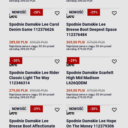
obniżką:
399,00 PLN
obniżką:
399,00 PLN
NOWOŚĆ
-28%
NOWOŚĆ
-29%
Spodnie Damskie Lee Carol
Spodnie Damskie Lee
Denim Game 112376626
Breese Boot Deepest Space
112376484
289,00 PLN
399,00 PLN
269,00 PLN
379,00 PLN
Najniższa cena w ciągu 30 dni przed
Najniższa cena w ciągu 30 dni przed
obniżką:
399,00 PLN
obniżką:
379,00 PLN
-30%
-29%
Spodnie Damskie Lee Rider
Spodnie Damskie Scarlett
Classic Light The Way
High Mid Madison
112346314
L626QDDM
279,00 PLN
399,00 PLN
269,00 PLN
379,00 PLN
Najniższa cena w ciągu 30 dni przed
Najniższa cena w ciągu 30 dni przed
obniżką:
399,00 PLN
obniżką:
379,00 PLN
NOWOŚĆ
-29%
NOWOŚĆ
-30%
Spodnie Damskie Lee
Spodnie Damskie Lee Hope
Breese Boot Affectionate
On The Money 112379306