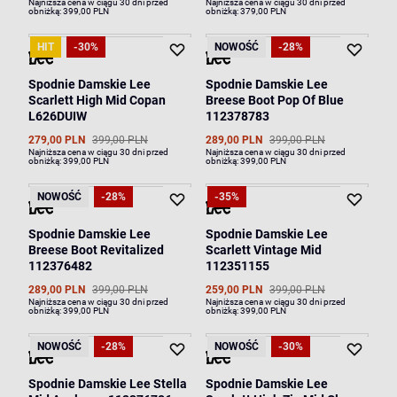
Najniższa cena w ciągu 30 dni przed
Najniższa cena w ciągu 30 dni przed
obniżką:
399,00 PLN
obniżką:
379,00 PLN
HIT
-30%
NOWOŚĆ
-28%
Spodnie Damskie Lee
Spodnie Damskie Lee
Scarlett High Mid Copan
Breese Boot Pop Of Blue
L626DUIW
112378783
279,00 PLN
399,00 PLN
289,00 PLN
399,00 PLN
Najniższa cena w ciągu 30 dni przed
Najniższa cena w ciągu 30 dni przed
obniżką:
399,00 PLN
obniżką:
399,00 PLN
NOWOŚĆ
-28%
-35%
Spodnie Damskie Lee
Spodnie Damskie Lee
Breese Boot Revitalized
Scarlett Vintage Mid
112376482
112351155
289,00 PLN
399,00 PLN
259,00 PLN
399,00 PLN
Najniższa cena w ciągu 30 dni przed
Najniższa cena w ciągu 30 dni przed
obniżką:
399,00 PLN
obniżką:
399,00 PLN
NOWOŚĆ
-28%
NOWOŚĆ
-30%
Spodnie Damskie Lee Stella
Spodnie Damskie Lee