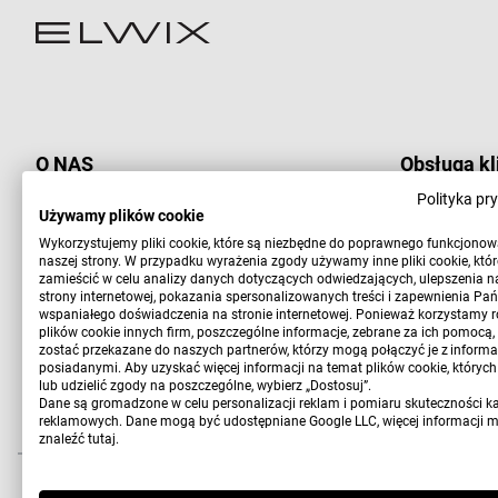
O NAS
Obsługa kl
Polityka pr
Sklep Elwix.pl
Kontakt
Używamy plików cookie
markowe spodnie Wrangler, Lee
Wykorzystujemy pliki cookie, które są niezbędne do poprawnego funkcjono
naszej strony. W przypadku wyrażenia zgody używamy inne pliki cookie, kt
Koszty wys
zamieścić w celu analizy danych dotyczących odwiedzających, ulepszenia n
Obsługa klienta:
strony internetowej, pokazania spersonalizowanych treści i zapewnienia Pa
Pn-Pt 9:00-15:00
wspaniałego doświadczenia na stronie internetowej. Ponieważ korzystamy r
Zwrot i wy
plików cookie innych firm, poszczególne informacje, zebrane za ich pomocą
tel. 603 883 878
zostać przekazane do naszych partnerów, którzy mogą połączyć je z informa
posiadanymi. Aby uzyskać więcej informacji na temat plików cookie, któryc
Płatności
sklep@elwix.pl
lub udzielić zgody na poszczególne, wybierz „Dostosuj”.
Dane są gromadzone w celu personalizacji reklam i pomiaru skuteczności k
reklamowych. Dane mogą być udostępniane Google LLC, więcej informacji 
znaleźć
tutaj
.
Copyright 2010-2026 Elwix.pl