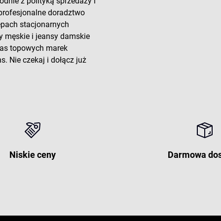
odnie z polityką sprzedaży i
 profesjonalne doradztwo
lepach stacjonarnych
y męskie i jeansy damskie
 nas topowych marek
. Nie czekaj i dołącz już
Niskie ceny
Darmowa do