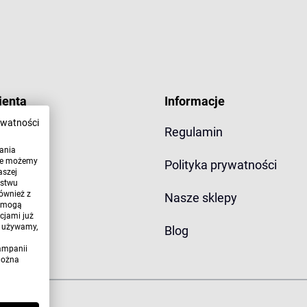
ienta
Informacje
ywatności
Regulamin
wania
óre możemy
yłki
Polityka prywatności
aszej
ństwu
ównież z
miana
Nasze sklepy
, mogą
cjami już
h używamy,
Blog
ampanii
można