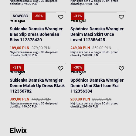
Najniższa cena w ciągu 30 dni przed
Najniższa cena w ciągu 30 dni przed
obniżką:
379,00 PLN
obniżką:
279,00 PLN
NOWOŚĆ
-50%
-31%
Sukienka Damska Wrangler
Spódnica Damska Wrangler
Bias Slip Dress Bohemian
Denim Maxi Skirt Once
Bliss 112378430
Loved 112356425
189,00 PLN
379,00 PLN
249,00 PLN
359,00 PLN
Najniższa cena w ciągu 30 dni przed
Najniższa cena w ciągu 30 dni przed
obniżką:
269,00 PLN
obniżką:
249,00 PLN
-31%
-30%
Sukienka Damska Wrangler
Spódnica Damska Wrangler
Denim Match Up Dress Black
Denim Mini Skirt Icon Era
112356782
112356384
309,00 PLN
449,00 PLN
209,00 PLN
299,00 PLN
Najniższa cena w ciągu 30 dni przed
Najniższa cena w ciągu 30 dni przed
obniżką:
449,00 PLN
obniżką:
299,00 PLN
Elwix