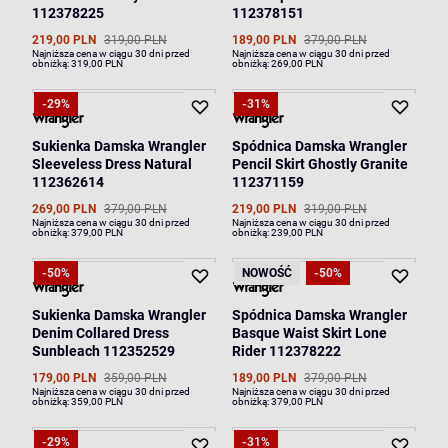
112378225
112378151
219,00 PLN
319,00 PLN
189,00 PLN
379,00 PLN
Najniższa cena w ciągu 30 dni przed
Najniższa cena w ciągu 30 dni przed
obniżką:
319,00 PLN
obniżką:
269,00 PLN
-29%
-31%
Sukienka Damska Wrangler
Spódnica Damska Wrangler
Sleeveless Dress Natural
Pencil Skirt Ghostly Granite
112362614
112371159
269,00 PLN
379,00 PLN
219,00 PLN
319,00 PLN
Najniższa cena w ciągu 30 dni przed
Najniższa cena w ciągu 30 dni przed
obniżką:
379,00 PLN
obniżką:
239,00 PLN
-50%
NOWOŚĆ
-50%
Sukienka Damska Wrangler
Spódnica Damska Wrangler
Denim Collared Dress
Basque Waist Skirt Lone
Sunbleach 112352529
Rider 112378222
179,00 PLN
359,00 PLN
189,00 PLN
379,00 PLN
Najniższa cena w ciągu 30 dni przed
Najniższa cena w ciągu 30 dni przed
obniżką:
359,00 PLN
obniżką:
379,00 PLN
-29%
-31%