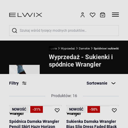
Wyszukaj
Start
Wrangler
Kategorie
Wyprzedaż
Damskie
Spódnice i sukienki
Wyprzedaż - Sukienki i
spódnice Wrangler
Filtry
Sortowanie
Produktów: 16
NOWOŚĆ
-31%
NOWOŚĆ
-50%
Spódnica Damska Wrangler
Sukienka Damska Wrangler
Pencil Skirt Hazy Horizon
Bias Slip Dress Faded Black