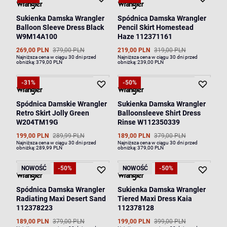
Sukienka Damska Wrangler
Spódnica Damska Wrangler
Balloon Sleeve Dress Black
Pencil Skirt Homestead
W9M14A100
Haze 112371161
269,00 PLN
379,00 PLN
219,00 PLN
319,00 PLN
Najniższa cena w ciągu 30 dni przed
Najniższa cena w ciągu 30 dni przed
obniżką:
379,00 PLN
obniżką:
239,00 PLN
-31%
-50%
Spódnica Damskie Wrangler
Sukienka Damska Wrangler
Retro Skirt Jolly Green
Balloonsleeve Shirt Dress
W204TM19G
Rinse W112350339
199,00 PLN
289,99 PLN
189,00 PLN
379,00 PLN
Najniższa cena w ciągu 30 dni przed
Najniższa cena w ciągu 30 dni przed
obniżką:
289,99 PLN
obniżką:
379,00 PLN
NOWOŚĆ
-50%
NOWOŚĆ
-50%
Spódnica Damska Wrangler
Sukienka Damska Wrangler
Radiating Maxi Desert Sand
Tiered Maxi Dress Kaia
112378223
112378128
189,00 PLN
379,00 PLN
199,00 PLN
399,00 PLN