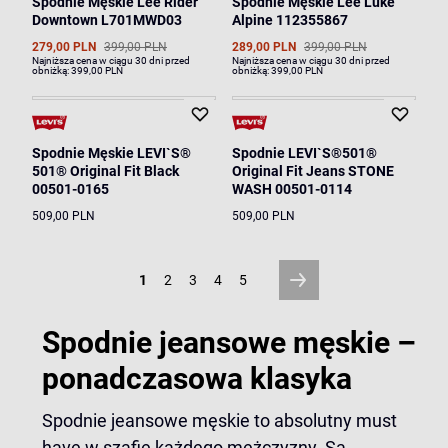
Spodnie Męskie Lee Rider
Spodnie Męskie Lee Luke
Downtown L701MWD03
Alpine 112355867
279,00 PLN
399,00 PLN
289,00 PLN
399,00 PLN
Najniższa cena w ciągu 30 dni przed
Najniższa cena w ciągu 30 dni przed
obniżką:
399,00 PLN
obniżką:
399,00 PLN
Spodnie Męskie LEVI`S®
Spodnie LEVI`S®501®
501® Original Fit Black
Original Fit Jeans STONE
00501-0165
WASH 00501-0114
509,00 PLN
509,00 PLN
1
2
3
4
5
Spodnie jeansowe męskie –
ponadczasowa klasyka
Spodnie jeansowe męskie to absolutny must
have w szafie każdego mężczyzny. Są