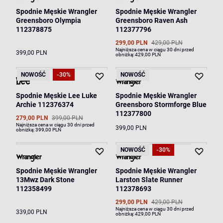
Spodnie Męskie Wrangler
Spodnie Męskie Wrangler
Greensboro Olympia
Greensboro Raven Ash
112378875
112377796
299,00 PLN
429,00 PLN
Najniższa cena w ciągu 30 dni przed
399,00 PLN
obniżką:
429,00 PLN
NOWOŚĆ
-30%
NOWOŚĆ
Spodnie Męskie Lee Luke
Spodnie Męskie Wrangler
Archie 112376374
Greensboro Stormforge Blue
112377800
279,00 PLN
399,00 PLN
Najniższa cena w ciągu 30 dni przed
399,00 PLN
obniżką:
399,00 PLN
NOWOŚĆ
-30%
Spodnie Męskie Wrangler
Spodnie Męskie Wrangler
13Mwz Dark Stone
Larston Slate Runner
112358499
112378693
299,00 PLN
429,00 PLN
Najniższa cena w ciągu 30 dni przed
339,00 PLN
obniżką:
429,00 PLN