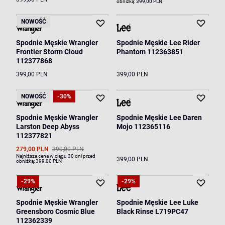
obniżką:
399,00 PLN
NOWOŚĆ
Spodnie Męskie Wrangler
Spodnie Męskie Lee Rider
Frontier Storm Cloud
Phantom 112363851
112377868
399,00 PLN
399,00 PLN
NOWOŚĆ
-30%
Spodnie Męskie Wrangler
Spodnie Męskie Lee Daren
Larston Deep Abyss
Mojo 112365116
112377821
279,00 PLN
399,00 PLN
Najniższa cena w ciągu 30 dni przed
399,00 PLN
obniżką:
399,00 PLN
-29%
-29%
Spodnie Męskie Wrangler
Spodnie Męskie Lee Luke
Greensboro Cosmic Blue
Black Rinse L719PC47
112362339