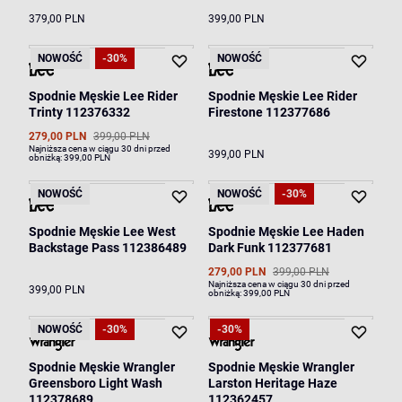
379,00 PLN
399,00 PLN
NOWOŚĆ
-30%
NOWOŚĆ
Spodnie Męskie Lee Rider
Spodnie Męskie Lee Rider
Trinty 112376332
Firestone 112377686
279,00 PLN
399,00 PLN
Najniższa cena w ciągu 30 dni przed
399,00 PLN
obniżką:
399,00 PLN
NOWOŚĆ
NOWOŚĆ
-30%
Spodnie Męskie Lee West
Spodnie Męskie Lee Haden
Backstage Pass 112386489
Dark Funk 112377681
279,00 PLN
399,00 PLN
Najniższa cena w ciągu 30 dni przed
399,00 PLN
obniżką:
399,00 PLN
NOWOŚĆ
-30%
-30%
Spodnie Męskie Wrangler
Spodnie Męskie Wrangler
Greensboro Light Wash
Larston Heritage Haze
112378689
112362457