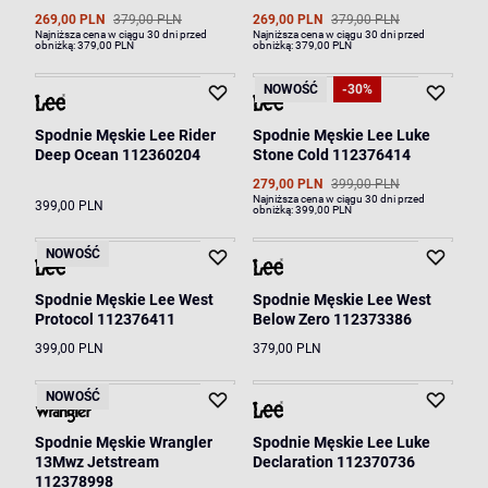
269,00 PLN
379,00 PLN
269,00 PLN
379,00 PLN
Najniższa cena w ciągu 30 dni przed
Najniższa cena w ciągu 30 dni przed
obniżką:
379,00 PLN
obniżką:
379,00 PLN
NOWOŚĆ
-30%
Spodnie Męskie Lee Rider
Spodnie Męskie Lee Luke
Deep Ocean 112360204
Stone Cold 112376414
279,00 PLN
399,00 PLN
Najniższa cena w ciągu 30 dni przed
399,00 PLN
obniżką:
399,00 PLN
NOWOŚĆ
Spodnie Męskie Lee West
Spodnie Męskie Lee West
Protocol 112376411
Below Zero 112373386
399,00 PLN
379,00 PLN
NOWOŚĆ
Spodnie Męskie Wrangler
Spodnie Męskie Lee Luke
13Mwz Jetstream
Declaration 112370736
112378998