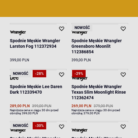
NOWOŚĆ
Spodnie Męskie Wrangler
Spodnie Męskie Wrangler
Larston Fog 112372934
Greensboro Moonlit
112386854
399,00 PLN
399,00 PLN
NOWOŚĆ
-28%
-29%
Spodnie Męskie Lee Daren
Spodnie Męskie Wrangler
Dark 112339470
Texas Slim Moonlight Rinse
112362474
289,00 PLN
399,00 PLN
269,00 PLN
379,00 PLN
Najniższa cena w ciągu 30 dni przed
Najniższa cena w ciągu 30 dni przed
obniżką:
399,00 PLN
obniżką:
379,00 PLN
NOWOŚĆ
-30%