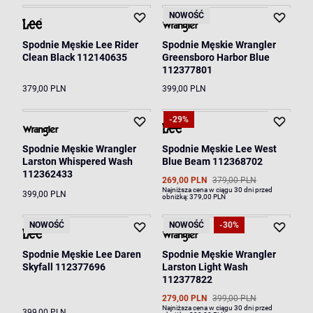
NOWOŚĆ
Spodnie Męskie Lee Rider
Spodnie Męskie Wrangler
Clean Black 112140635
Greensboro Harbor Blue
112377801
379,00 PLN
399,00 PLN
-29%
Spodnie Męskie Wrangler
Spodnie Męskie Lee West
Larston Whispered Wash
Blue Beam 112368702
112362433
269,00 PLN
379,00 PLN
Najniższa cena w ciągu 30 dni przed
399,00 PLN
obniżką:
379,00 PLN
NOWOŚĆ
NOWOŚĆ
-30%
Spodnie Męskie Lee Daren
Spodnie Męskie Wrangler
Skyfall 112377696
Larston Light Wash
112377822
279,00 PLN
399,00 PLN
Najniższa cena w ciągu 30 dni przed
399,00 PLN