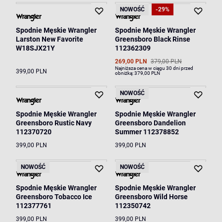
NOWOŚĆ
-29%
Spodnie Męskie Wrangler
Spodnie Męskie Wrangler
Larston New Favorite
Greensboro Black Rinse
W18SJX21Y
112362309
269,00 PLN
379,00 PLN
Najniższa cena w ciągu 30 dni przed
399,00 PLN
obniżką:
379,00 PLN
NOWOŚĆ
Spodnie Męskie Wrangler
Spodnie Męskie Wrangler
Greensboro Rustic Navy
Greensboro Dandelion
112370720
Summer 112378852
399,00 PLN
399,00 PLN
NOWOŚĆ
NOWOŚĆ
Spodnie Męskie Wrangler
Spodnie Męskie Wrangler
Greensboro Tobacco Ice
Greensboro Wild Horse
112377761
112350742
399,00 PLN
399,00 PLN