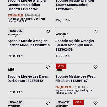
Spodnie Męskie Wrangler
Spodnie Męskie Wrangler
Greensboro Obsidian
13Mwz Stonewashed
Shadow 112377762
112358496
279,00 PLN
399,00 PLN
Najniższa cena w ciągu 30 dni przed
339,00 PLN
obniżką:
399,00 PLN
NOWOŚĆ
Spodnie Męskie Wrangler
Spodnie Męskie Wrangler
Larston Moonlit 112388216
Larston Moonlight Rinse
112362459
399,00 PLN
379,00 PLN
-29%
Spodnie Męskie Lee Daren
Spodnie Męskie Lee West
Dark Ocean 112370642
Flirt Alert 112364167
269,00 PLN
379,00 PLN
Najniższa cena w ciągu 30 dni przed
379,00 PLN
obniżką:
379,00 PLN
NOWOŚĆ
NOWOŚĆ
-30%