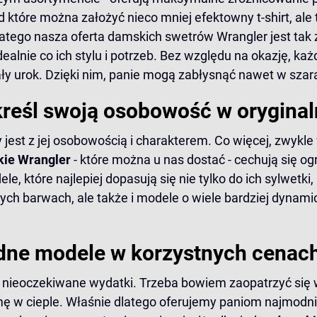
które można założyć nieco mniej efektowny t-shirt, ale 
latego nasza oferta damskich swetrów Wrangler jest ta
dealnie co ich stylu i potrzeb. Bez względu na okazję, k
ały urok. Dzięki nim, panie mogą zabłysnąć nawet w szar
kreśl swoją osobowość w oryginal
 jest z jej osobowością i charakterem. Co więcej, zwykl
kie Wrangler
- które można u nas dostać - cechują się
, które najlepiej dopasują się nie tylko do ich sylwetki
 barwach, ale także i modele o wiele bardziej dynamiczn
dne modele w korzystnych cenach
nas nieoczekiwane wydatki. Trzeba bowiem zaopatrzyć się
zimę w cieple. Właśnie dlatego oferujemy paniom najmo