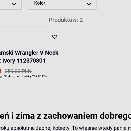
Kolor
Produktów: 2
amski Wrangler V Neck
t Ivory 112370801
N
359,00 PLN
ągu 30 dni przed obniżką:
269,00 PLN
ień i zima z zachowaniem dobrego
roku absolutnie żadnej kobiety. To właśnie wtedy panie m