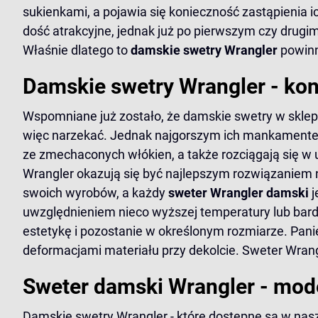
sukienkami, a pojawia się konieczność zastąpienia 
dość atrakcyjne, jednak już po pierwszym czy drugi
Właśnie dlatego to
damskie swetry Wrangler
powinn
Damskie swetry Wrangler - kon
Wspomniane już zostało, że damskie swetry w sklep
więc narzekać. Jednak najgorszym ich mankamentem 
ze zmechaconych włókien, a także rozciągają się w
Wrangler okazują się być najlepszym rozwiązaniem 
swoich wyrobów, a każdy
sweter Wrangler damski
j
uwzględnieniem nieco wyższej temperatury lub bard
estetykę i pozostanie w określonym rozmiarze. Pani
deformacjami materiału przy dekolcie. Sweter Wrangl
Sweter damski Wrangler - mode
Damskie swetry Wrangler - które dostępne są w na