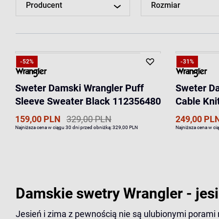
Producent
Rozmiar
-52%
-31%
Sweter Damski Wrangler Puff
Sweter D
Sleeve Sweater Black 112356480
Cable Kni
159,00 PLN
329,00 PLN
249,00 PL
Najniższa cena w ciągu 30 dni przed obniżką:
329,00 PLN
Najniższa cena w ci
Damskie swetry Wrangler - jes
Jesień i zima z pewnością nie są ulubionymi porami 