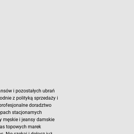
ansów i pozostałych ubrań
odnie z polityką sprzedaży i
 profesjonalne doradztwo
lepach stacjonarnych
y męskie i jeansy damskie
 nas topowych marek
. Nie czekaj i dołącz już