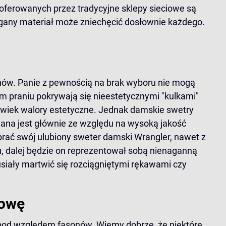
 oferowanych przez tradycyjne sklepy sieciowe są
iągany materiał może zniechęcić dosłownie każdego.
nów. Panie z pewnością na brak wyboru nie mogą
 praniu pokrywają się nieestetycznymi "kulkami"
lwiek walory estetyczne. Jednak damskie swetry
nana jest głównie ze względu na wysoką jakość
rać swój ulubiony sweter damski Wrangler, nawet z
, dalej będzie on reprezentował sobą nienaganną
siały martwić się rozciągniętymi rękawami czy
łowę
pod względem fasonów. Wiemy dobrze, że niektóre