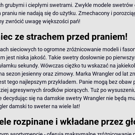
ich grubymi i ciepłymi swetrami. Zwykle modele swetrów
m praniu nie nadają się do użytku. Zmechacony i porozc
y zwrócić uwagę większości pań!
iec ze strachem przed praniem!
ach sieciowych to ogromne zróżnicowanie modeli i faso
jest niska jakość. Takie swetry dosłownie po pierwszym
 ułamku sekundy. Wówczas ciężko tu wskazać na jakieko
na sezon jesienny oraz zimowy. Marka Wrangler od lat z
est tego najlepszym przykładem. Panie mogą bez obaw p
ziej agresywnych środków piorących. Tuż po wysuszeniu
e decydując się na damskie swetry Wrangler nie będą mu
er damski to sweter na wiele lat!
le rozpinane i wkładane przez g
szym asortymencie - oferują maksymalne zróżnicowanie 