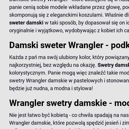
panie cenią sobie modele wkładane przez głowę, pod 
skomponują się z eleganckimi koszulami. Właśnie d
sweter damski
w taki sposób, by dopasował się on i
oryginalnie i wyjątkowo, wydobywając z kobiet ich c
Damski sweter Wrangler - pod
Każda z pań ma swój ulubiony kolor, który powiązany
najkorzystniej, bez względu na okazję.
Swetry dams
kolorystycznym. Panie mogą więc znaleźć takie modele
swetry Wrangler damskie w pastelowych i stonowanych
będzie już nudna, a modna i stylowa!
Wrangler swetry damskie - mo
Nie jest łatwo być kobietą - co chwila spadają na 
Wrangler damskie, które pozwolą spędzić jesień i 