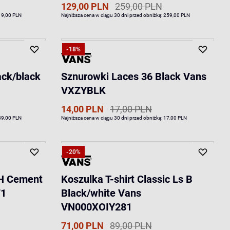
129,00 PLN
259,00 PLN
19,00 PLN
Najniższa cena w ciągu 30 dni przed obniżką:
259,00 PLN
-18%
ack/black
Sznurowki Laces 36 Black Vans
VXZYBLK
14,00 PLN
17,00 PLN
59,00 PLN
Najniższa cena w ciągu 30 dni przed obniżką:
17,00 PLN
-20%
 H Cement
Koszulka T-shirt Classic Ls B
F1
Black/white Vans
VN000XOIY281
71,00 PLN
89,00 PLN