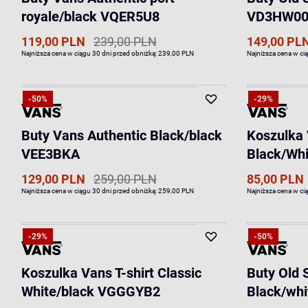
royale/black VQER5U8
VD3HW0
119,00 PLN
239,00 PLN
149,00 PL
Najniższa cena w ciągu 30 dni przed obniżką:
239,00 PLN
Najniższa cena w ci
-50%
-29%
Buty Vans Authentic Black/black
Koszulka 
VEE3BKA
Black/Wh
129,00 PLN
259,00 PLN
85,00 PLN
Najniższa cena w ciągu 30 dni przed obniżką:
259,00 PLN
Najniższa cena w ci
-29%
-50%
Koszulka Vans T-shirt Classic
Buty Old 
White/black VGGGYB2
Black/wh