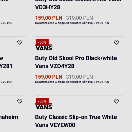
VD3HY28
159,00 PLN
319,00 PLN
59,00 PLN
Najniższa cena w ciągu 30 dni przed obniżką:
319,00 PLN
-50%
ew
Buty Old Skool Pro Black/white
AY281
Vans VZD4Y28
159,00 PLN
319,00 PLN
39,00 PLN
Najniższa cena w ciągu 30 dni przed obniżką:
319,00 PLN
-50%
Anaheim
Buty Classic Slip-on True White
Vans VEYEW00