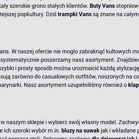
kały szerokie grono stałych klientów.
Buty Vans
stopniow
ejszej popkultury. Dziś
trampki Vans
są znane na całym 
ans. W naszej ofercie nie mogło zabraknąć kultowych mod
e systematycznie poszerzamy nasz asortyment. Znajdzie
szybki i prosty sposób można urozmaicić każdą stylizację
sują zarówno do casualowych outfitów, noszonych na co dz
 marynarki. Nasz asortyment uzupełniliśmy również o
klap
w naszym sklepie i wybierz swój własny model. Zachwyc
e ich szeroki wybór m.in.
bluzy na suwak
jak i wkładane 
żać poprzez strój. Polecamy zarówno
dla dziewcząt jak 