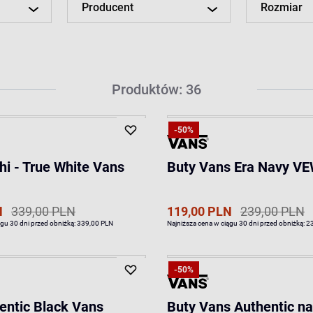
Producent
Rozmiar
Produktów: 36
-50%
hi - True White Vans
Buty Vans Era Navy 
N
339,00 PLN
119,00 PLN
239,00 PLN
ągu 30 dni przed obniżką:
339,00 PLN
Najniższa cena w ciągu 30 dni przed obniżką:
2
-50%
entic Black Vans
Buty Vans Authentic n