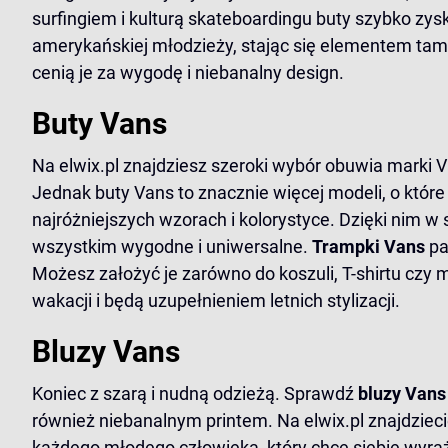
surfingiem i kulturą skateboardingu buty szybko zys
amerykańskiej młodzieży, stając się elementem tamt
cenią je za wygodę i niebanalny design.
Buty Vans
Na elwix.pl znajdziesz szeroki wybór obuwia marki V
Jednak buty Vans to znacznie więcej modeli, o któr
najróżniejszych wzorach i kolorystyce. Dzięki nim w 
wszystkim wygodne i uniwersalne.
Trampki Vans
pa
Możesz założyć je zarówno do koszuli, T-shirtu czy
wakacji i będą uzupełnieniem letnich stylizacji.
Bluzy Vans
Koniec z szarą i nudną odzieżą. Sprawdź
bluzy Vans
również niebanalnym printem. Na elwix.pl znajdzieci
każdego młodego człowieka, który chce siebie wyra