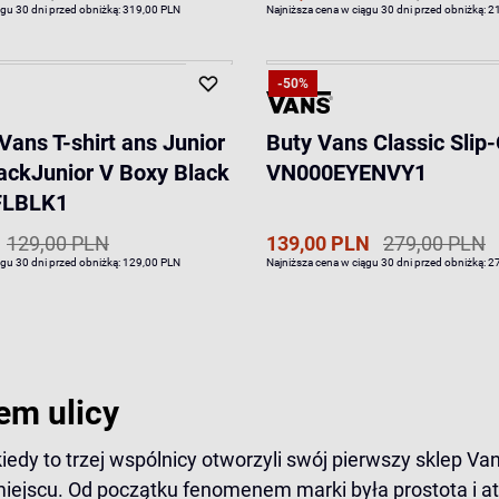
ągu 30 dni przed obniżką:
319,00 PLN
Najniższa cena w ciągu 30 dni przed obniżką:
2
-50%
Vans T-shirt ans Junior
Buty Vans Classic Slip
ackJunior V Boxy Black
VN000EYENVY1
LBLK1
129,00 PLN
139,00 PLN
279,00 PLN
ągu 30 dni przed obniżką:
129,00 PLN
Najniższa cena w ciągu 30 dni przed obniżką:
2
em ulicy
kiedy to trzej wspólnicy otworzyli swój pierwszy sklep V
jscu. Od początku fenomenem marki była prostota i atr