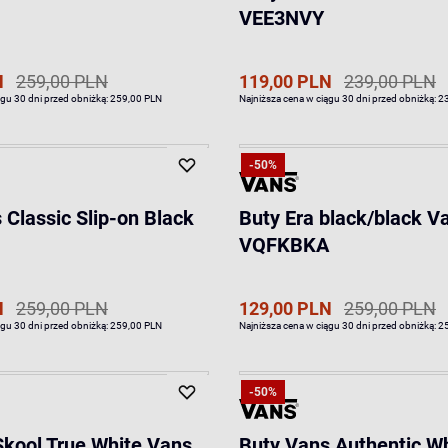
VEE3NVY
N
259,00 PLN
119,00 PLN
239,00 PLN
ągu 30 dni przed obniżką:
259,00 PLN
Najniższa cena w ciągu 30 dni przed obniżką:
2
-50%
 Classic Slip-on Black
Buty Era black/black V
VQFKBKA
N
259,00 PLN
129,00 PLN
259,00 PLN
ągu 30 dni przed obniżką:
259,00 PLN
Najniższa cena w ciągu 30 dni przed obniżką:
2
-50%
Skool True White Vans
Buty Vans Authentic W