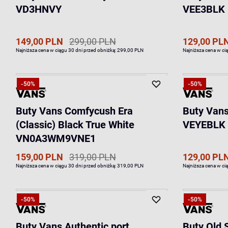
VD3HNVY
VEE3BLK
149,00 PLN
299,00 PLN
129,00 PL
Najniższa cena w ciągu 30 dni przed obniżką:
299,00 PLN
Najniższa cena w ci
-50%
-50%
Buty Vans Comfycush Era
Buty Vans
(Classic) Black True White
VEYEBLK
VN0A3WM9VNE1
159,00 PLN
319,00 PLN
129,00 PL
Najniższa cena w ciągu 30 dni przed obniżką:
319,00 PLN
Najniższa cena w ci
-50%
-50%
Buty Vans Authentic port
Buty Old 