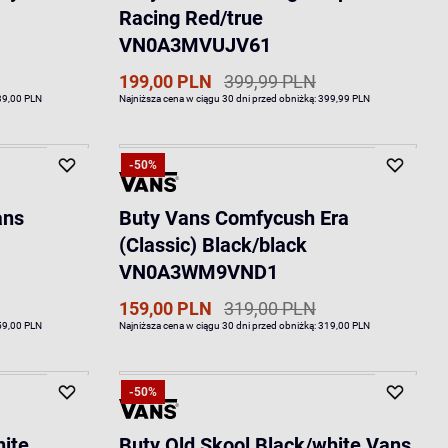
Racing Red/true
VN0A3MVUJV61
199,00 PLN
399,99 PLN
39,00 PLN
Najniższa cena w ciągu 30 dni przed obniżką:
399,99 PLN
-50%
ans
Buty Vans Comfycush Era
(Classic) Black/black
VN0A3WM9VND1
159,00 PLN
319,00 PLN
59,00 PLN
Najniższa cena w ciągu 30 dni przed obniżką:
319,00 PLN
-50%
hite
Buty Old Skool Black/white Vans