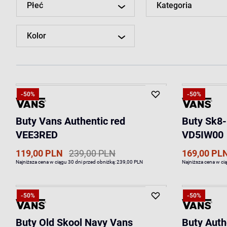
Płeć
Kategoria
Kolor
-50%
-50%
Buty Vans Authentic red
Buty Sk8-
VEE3RED
VD5IW00
119,00 PLN
239,00 PLN
169,00 PL
Najniższa cena w ciągu 30 dni przed obniżką:
239,00 PLN
Najniższa cena w ci
-50%
-50%
Buty Old Skool Navy Vans
Buty Auth