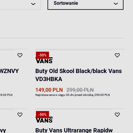
Sortowanie
-50%
VEWZNVY
Buty Old Skool Black/black Vans
VD3HBKA
149,00 PLN
299,00 PLN
39,00 PLN
Najniższa cena w ciągu 30 dni przed obniżką:
299,00 PLN
-50%
avy
Buty Vans Ultrarange Rapidw