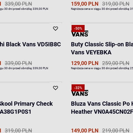
N
339,00 PLN
159,00 PLN
319,00 PLN
ągu 30 dni przed obniżką:
339,00 PLN
Najniższa cena w ciągu 30 dni przed obniżką:
3
-50%
hi Black Vans VD5IB8C
Buty Classic Slip-on Bl
Vans VEYEBKA
N
339,00 PLN
129,00 PLN
259,00 PLN
ągu 30 dni przed obniżką:
339,00 PLN
Najniższa cena w ciągu 30 dni przed obniżką:
2
-32%
Skool Primary Check
Bluza Vans Classic Po
0A38G1P0S1
Heather VN0A45CN02
N
319,00 PLN
149,00 PLN
219,00 PLN