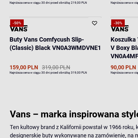
Najniższa cena w ciągu 30 dni przed obniżką:
219,00 PLN
Najniższa cena w ci
-50%
-30%
Buty Vans Comfycush Slip-
Koszulka 
(Classic) Black VN0A3WMDVNE1
V Boxy Bl
VN0A4MF
159,00 PLN
319,00 PLN
90,00 PLN
Najniższa cena w ciągu 30 dni przed obniżką:
319,00 PLN
Najniższa cena w ci
Vans – marka inspirowana styl
Ten kultowy brand z Kalifornii powstał w 1966 roku, 
designerskie buty wykonywane na zamówienie, na mie