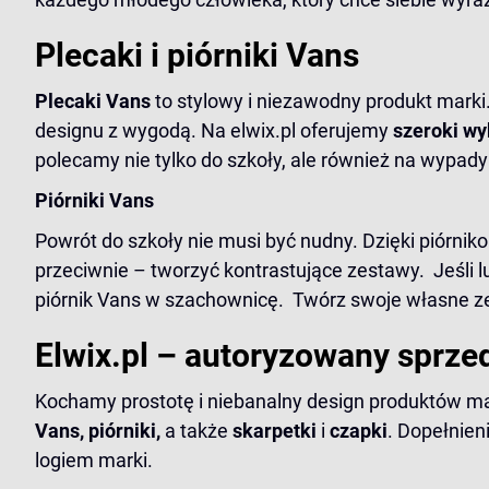
Plecaki i piórniki Vans
Plecaki Vans
to stylowy i niezawodny produkt marki
designu z wygodą. Na elwix.pl oferujemy
szeroki wy
polecamy nie tylko do szkoły, ale również na wypady 
Piórniki Vans
Powrót do szkoły nie musi być nudny. Dzięki piórni
przeciwnie – tworzyć kontrastujące zestawy. Jeśli
piórnik Vans w szachownicę
. Twórz swoje własne ze
Elwix.pl – autoryzowany sprz
Kochamy prostotę i niebanalny design produktów ma
Vans
, piórniki,
a także
skarpetki
i
czapki
. Dopełnien
logiem marki.