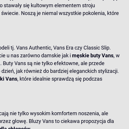
o stawały się kultowym elementem stroju
świecie. Noszą je niemal wszystkie pokolenia, które
eli tj.
Vans Authentic
,
Vans Era
czy
Classic Slip
.
cie u nas zarówno damskie jak i
męskie buty Vans
, w
. Buty Vans są nie tylko efektowne, ale przede
ień, jak również do bardziej eleganckich stylizacji.
ki Vans
, które idealnie sprawdzą się podczas
ają nie tylko wysokim komfortem noszenia, ale
przez głowę. Bluzy Vans to ciekawa propozycja dla
i dla chłopców
.