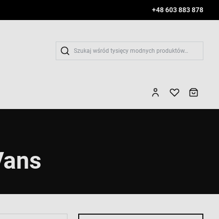
+48 603 883 878
Wys
Vans