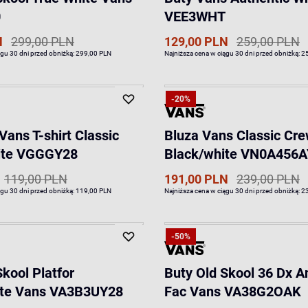
0
VEE3WHT
N
299,00 PLN
129,00 PLN
259,00 PLN
ągu 30 dni przed obniżką:
299,00 PLN
Najniższa cena w ciągu 30 dni przed obniżką:
2
-20%
Vans T-shirt Classic
Bluza Vans Classic Cr
ite VGGGY28
Black/white VN0A456
119,00 PLN
191,00 PLN
239,00 PLN
ągu 30 dni przed obniżką:
119,00 PLN
Najniższa cena w ciągu 30 dni przed obniżką:
2
-50%
Skool Platfor
Buty Old Skool 36 Dx 
ite Vans VA3B3UY28
Fac Vans VA38G2OAK