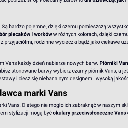
. Są bardzo pojemne, dzięki czemu pomieszczą wszystko
bór plecaków i worków
w różnych kolorach, dzięki czemu 
z przyjaciółmi, rodzinne wycieczki bądź jako ciekawe uzup
kom Vans każdy dzień nabierze nowych barw.
Piórniki Va
 lubisz stonowane barwy wybierz
czarny piórnik Vans
, a j
stawy i ciesz się niebanalnym designem i wysoką jakośc
edawca marki Vans
rki Vans. Dlatego nie mogło ich zabraknąć w naszym skl
iem stylizacji mogą być
okulary przeciwsłoneczne Vans