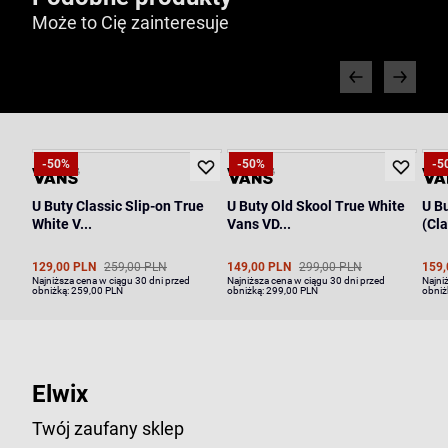
Może to Cię zainteresuje
-50%
-50%
-5
U Buty Classic Slip-on True
U Buty Old Skool True White
U B
White V...
Vans VD...
(Cla
129,00 PLN
259,00 PLN
149,00 PLN
299,00 PLN
159,
Najniższa cena w ciągu 30 dni przed
Najniższa cena w ciągu 30 dni przed
Najni
obniżką:
259,00 PLN
obniżką:
299,00 PLN
obniż
Elwix
Twój zaufany sklep