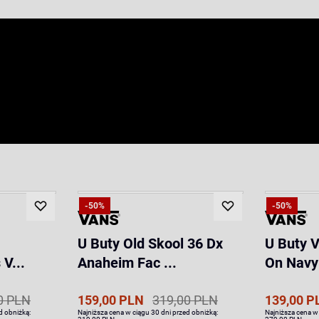
-50%
-50%
U Buty Old Skool 36 Dx
U Buty V
V...
Anaheim Fac ...
On Navy
0 PLN
159,00 PLN
319,00 PLN
139,00 P
d obniżką:
Najniższa cena w ciągu 30 dni przed obniżką:
Najniższa cena w