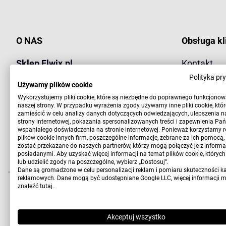
O NAS
Obsługa kl
Sklep Elwix.pl
Kontakt
markowe spodnie Wrangler, Lee
Polityka pr
Używamy plików cookie
Koszty wys
Obsługa klienta:
Wykorzystujemy pliki cookie, które są niezbędne do poprawnego funkcjono
naszej strony. W przypadku wyrażenia zgody używamy inne pliki cookie, kt
Pn-Pt 9:00-15:00
Zwrot i wy
zamieścić w celu analizy danych dotyczących odwiedzających, ulepszenia n
tel. 603 883 878
strony internetowej, pokazania spersonalizowanych treści i zapewnienia Pa
wspaniałego doświadczenia na stronie internetowej. Ponieważ korzystamy r
Płatności
sklep@elwix.pl
plików cookie innych firm, poszczególne informacje, zebrane za ich pomocą
zostać przekazane do naszych partnerów, którzy mogą połączyć je z informa
posiadanymi. Aby uzyskać więcej informacji na temat plików cookie, któryc
lub udzielić zgody na poszczególne, wybierz „Dostosuj”.
Dane są gromadzone w celu personalizacji reklam i pomiaru skuteczności k
reklamowych. Dane mogą być udostępniane Google LLC, więcej informacji 
Copyright 2010-2026 Elwix.pl
znaleźć
tutaj
.
Wdrożenie i projekt:
CONVERTIS.pl
Sklep internetowy SOTE
Akceptuj wszystko