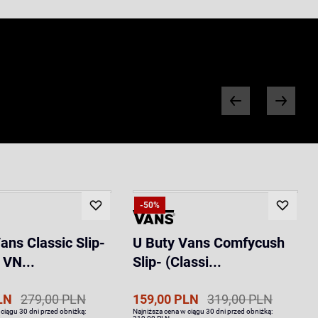
-50%
ans Classic Slip-
U Buty Vans Comfycush
 VN...
Slip- (Classi...
LN
279,00 PLN
159,00 PLN
319,00 PLN
 ciągu 30 dni przed obniżką:
Najniższa cena w ciągu 30 dni przed obniżką: