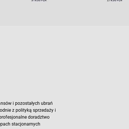
319,00 PLN
279,00 PLN
ansów i pozostałych ubrań
odnie z polityką sprzedaży i
 profesjonalne doradztwo
lepach stacjonarnych