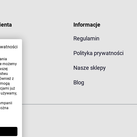
ienta
Informacje
Regulamin
ywatności
yłki
Polityka prywatności
wania
óre możemy
miana
Nasze sklepy
aszej
ństwu
ównież z
Blog
, mogą
cjami już
h używamy,
ampanii
można