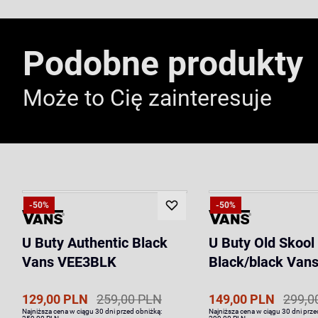
Podobne produkty
Może to Cię zainteresuje
-50%
-50%
U Buty Authentic Black
U Buty Old Skool
Vans VEE3BLK
Black/black Vans 
129,00 PLN
259,00 PLN
149,00 PLN
299,0
Najniższa cena w ciągu 30 dni przed obniżką:
Najniższa cena w ciągu 30 dni prze