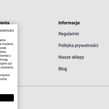
ienta
Informacje
ywatności
Regulamin
wania
óre możemy
yłki
Polityka prywatności
aszej
ństwu
ównież z
miana
Nasze sklepy
, mogą
cjami już
h używamy,
Blog
ampanii
można