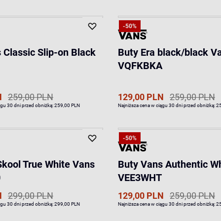
-50%
 Classic Slip-on Black
Buty Era black/black V
VQFKBKA
N
259,00 PLN
129,00 PLN
259,00 PLN
ągu 30 dni przed obniżką:
259,00 PLN
Najniższa cena w ciągu 30 dni przed obniżką:
2
-50%
Skool True White Vans
Buty Vans Authentic W
0
VEE3WHT
N
299,00 PLN
129,00 PLN
259,00 PLN
ągu 30 dni przed obniżką:
299,00 PLN
Najniższa cena w ciągu 30 dni przed obniżką:
2