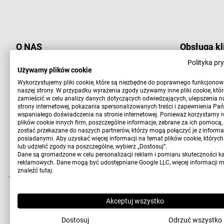
O NAS
Obsługa kl
Polityka pr
Sklep Elwix.pl
Kontakt
Używamy plików cookie
markowe spodnie Wrangler, Lee
Wykorzystujemy pliki cookie, które są niezbędne do poprawnego funkcjono
naszej strony. W przypadku wyrażenia zgody używamy inne pliki cookie, kt
Koszty wys
zamieścić w celu analizy danych dotyczących odwiedzających, ulepszenia n
Obsługa klienta:
strony internetowej, pokazania spersonalizowanych treści i zapewnienia Pa
Pn-Pt 9:00-15:00
wspaniałego doświadczenia na stronie internetowej. Ponieważ korzystamy r
Zwrot i wy
plików cookie innych firm, poszczególne informacje, zebrane za ich pomocą
tel. 603 883 878
zostać przekazane do naszych partnerów, którzy mogą połączyć je z informa
posiadanymi. Aby uzyskać więcej informacji na temat plików cookie, któryc
Płatności
sklep@elwix.pl
lub udzielić zgody na poszczególne, wybierz „Dostosuj”.
Dane są gromadzone w celu personalizacji reklam i pomiaru skuteczności k
reklamowych. Dane mogą być udostępniane Google LLC, więcej informacji 
znaleźć
tutaj
.
Copyright 2010-2026 Elwix.pl
Wdrożenie i projekt:
CONVERTIS.pl
Akceptuj wszystko
Sklep internetowy SOTE
Dostosuj
Odrzuć wszystko