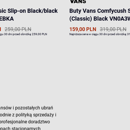
sic Slip-on Black/black
Buty Vans Comfycush S
YEBKA
(Classic) Black VN0
N
259,00 PLN
159,00 PLN
319,00 PLN
ągu 30 dni przed obniżką:
259,00 PLN
Najniższa cena w ciągu 30 dni przed obniżką:
3
ansów i pozostałych ubrań
odnie z polityką sprzedaży i
 profesjonalne doradztwo
lepach stacjonarnych