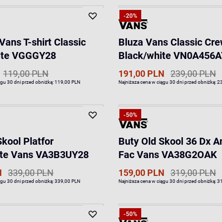
-20%
Vans T-shirt Classic
Bluza Vans Classic Cr
ite VGGGY28
Black/white VN0A456
119,00 PLN
191,00 PLN
239,00 PLN
ągu 30 dni przed obniżką:
119,00 PLN
Najniższa cena w ciągu 30 dni przed obniżką:
2
-50%
Skool Platfor
Buty Old Skool 36 Dx 
ite Vans VA3B3UY28
Fac Vans VA38G2OAK
N
339,00 PLN
159,00 PLN
319,00 PLN
ągu 30 dni przed obniżką:
339,00 PLN
Najniższa cena w ciągu 30 dni przed obniżką:
3
-50%