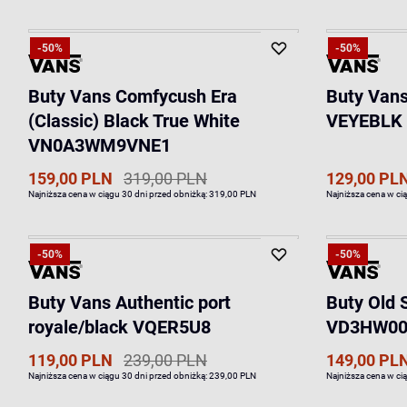
-50%
-50%
Buty Vans Comfycush Era
Buty Vans
(Classic) Black True White
VEYEBLK
VN0A3WM9VNE1
159,00 PLN
319,00 PLN
129,00 PL
Najniższa cena w ciągu 30 dni przed obniżką:
319,00 PLN
Najniższa cena w ci
-50%
-50%
Buty Vans Authentic port
Buty Old 
royale/black VQER5U8
VD3HW0
119,00 PLN
239,00 PLN
149,00 PL
Najniższa cena w ciągu 30 dni przed obniżką:
239,00 PLN
Najniższa cena w ci