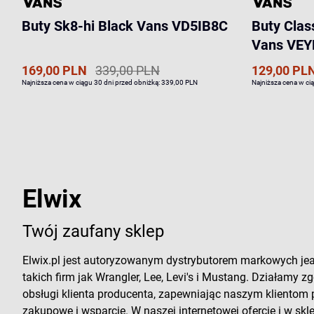
Buty Sk8-hi Black Vans VD5IB8C
Buty Clas
Vans VE
169,00 PLN
339,00 PLN
129,00 PL
Najniższa cena w ciągu 30 dni przed obniżką:
339,00 PLN
Najniższa cena w ci
Elwix
Twój zaufany sklep
Elwix.pl jest autoryzowanym dystrybutorem markowych je
takich firm jak Wrangler, Lee, Levi's i Mustang. Działamy zg
obsługi klienta producenta, zapewniając naszym klientom
zakupowe i wsparcie. W naszej internetowej ofercie i w sk