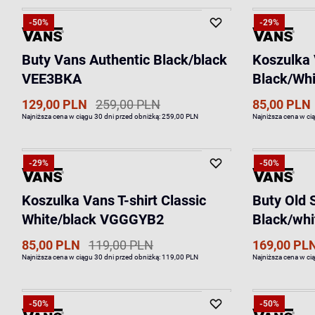
-50%
-29%
Buty Vans Authentic Black/black
Koszulka 
VEE3BKA
Black/Wh
129,00 PLN
259,00 PLN
85,00 PLN
Najniższa cena w ciągu 30 dni przed obniżką:
259,00 PLN
Najniższa cena w ci
-29%
-50%
Koszulka Vans T-shirt Classic
Buty Old 
White/black VGGGYB2
Black/wh
85,00 PLN
119,00 PLN
169,00 PL
Najniższa cena w ciągu 30 dni przed obniżką:
119,00 PLN
Najniższa cena w ci
-50%
-50%