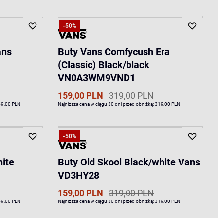
-50%
ans
Buty Vans Comfycush Era
(Classic) Black/black
VN0A3WM9VND1
159,00 PLN
319,00 PLN
59,00 PLN
Najniższa cena w ciągu 30 dni przed obniżką:
319,00 PLN
-50%
hite
Buty Old Skool Black/white Vans
VD3HY28
159,00 PLN
319,00 PLN
59,00 PLN
Najniższa cena w ciągu 30 dni przed obniżką:
319,00 PLN