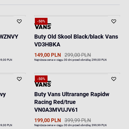
-50%
VEWZNVY
Buty Old Skool Black/black Vans
VD3HBKA
149,00 PLN
299,00 PLN
39,00 PLN
Najniższa cena w ciągu 30 dni przed obniżką:
299,00 PLN
-50%
avy
Buty Vans Ultrarange Rapidw
Racing Red/true
VN0A3MVUJV61
199,00 PLN
399,99 PLN
39,00 PLN
Najniższa cena w ciągu 30 dni przed obniżką:
399,99 PLN