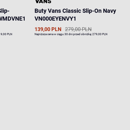
lip-
Buty Vans Classic Slip-On Navy
A3WMDVNE1
VN000EYENVY1
139,00 PLN
279,00 PLN
19,00 PLN
Najniższa cena w ciągu 30 dni przed obniżką:
279,00 PLN