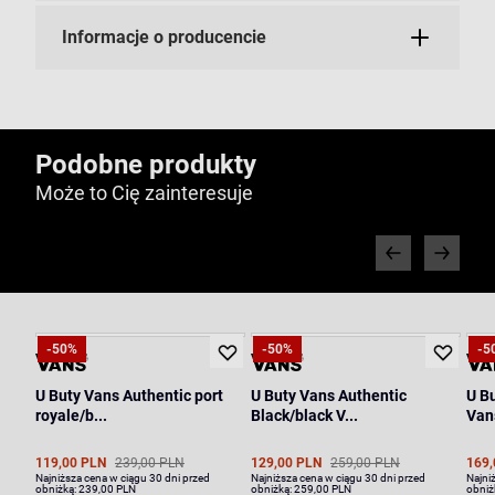
Informacje o producencie
Podobne produkty
Może to Cię zainteresuje
-50%
-50%
-5
U Buty Vans Authentic port
U Buty Vans Authentic
U Bu
royale/b...
Black/black V...
Van
119,00 PLN
239,00 PLN
129,00 PLN
259,00 PLN
169,
Najniższa cena w ciągu 30 dni przed
Najniższa cena w ciągu 30 dni przed
Najni
obniżką:
239,00 PLN
obniżką:
259,00 PLN
obniż