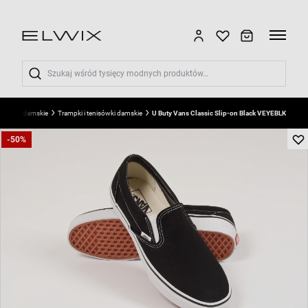
Wyszukaj
Buty damskie
Trampki i tenisówki damskie
U Buty Vans Classic Slip-on Black VEYEBLK
-50%