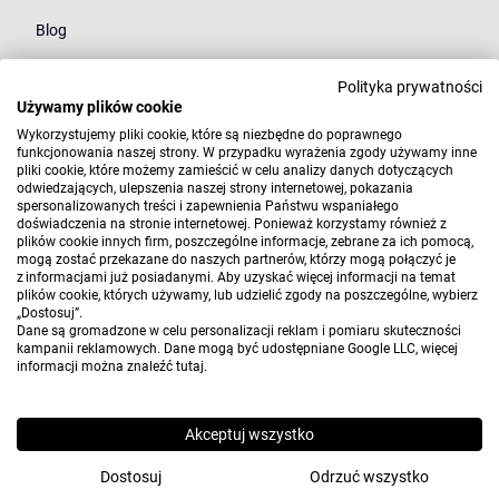
Blog
Polityka prywatności
Kategorie
Używamy plików cookie
Młodzież
Wykorzystujemy pliki cookie, które są niezbędne do poprawnego
funkcjonowania naszej strony. W przypadku wyrażenia zgody używamy inne
pliki cookie, które możemy zamieścić w celu analizy danych dotyczących
Styl
odwiedzających, ulepszenia naszej strony internetowej, pokazania
spersonalizowanych treści i zapewnienia Państwu wspaniałego
Marki
doświadczenia na stronie internetowej. Ponieważ korzystamy również z
plików cookie innych firm, poszczególne informacje, zebrane za ich pomocą,
mogą zostać przekazane do naszych partnerów, którzy mogą połączyć je
z informacjami już posiadanymi. Aby uzyskać więcej informacji na temat
plików cookie, których używamy, lub udzielić zgody na poszczególne, wybierz
„Dostosuj”.
Dane są gromadzone w celu personalizacji reklam i pomiaru skuteczności
kampanii reklamowych. Dane mogą być udostępniane Google LLC, więcej
informacji można znaleźć
tutaj
.
Copyright 2010-2026 Elwix.pl
Wdrożenie i projekt:
CONVERTIS.pl
Akceptuj wszystko
Sklep internetowy SOTE
Dostosuj
Odrzuć wszystko