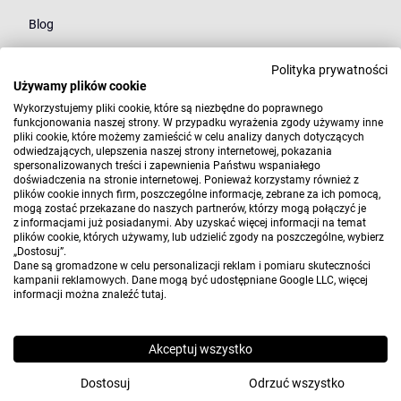
Blog
Polityka prywatności
Kategorie
Używamy plików cookie
Młodzież
Wykorzystujemy pliki cookie, które są niezbędne do poprawnego
funkcjonowania naszej strony. W przypadku wyrażenia zgody używamy inne
pliki cookie, które możemy zamieścić w celu analizy danych dotyczących
Styl
odwiedzających, ulepszenia naszej strony internetowej, pokazania
spersonalizowanych treści i zapewnienia Państwu wspaniałego
Marki
doświadczenia na stronie internetowej. Ponieważ korzystamy również z
plików cookie innych firm, poszczególne informacje, zebrane za ich pomocą,
mogą zostać przekazane do naszych partnerów, którzy mogą połączyć je
z informacjami już posiadanymi. Aby uzyskać więcej informacji na temat
plików cookie, których używamy, lub udzielić zgody na poszczególne, wybierz
„Dostosuj”.
Dane są gromadzone w celu personalizacji reklam i pomiaru skuteczności
kampanii reklamowych. Dane mogą być udostępniane Google LLC, więcej
informacji można znaleźć
tutaj
.
Copyright 2010-2026 Elwix.pl
Wdrożenie i projekt:
CONVERTIS.pl
Akceptuj wszystko
Sklep internetowy SOTE
Dostosuj
Odrzuć wszystko