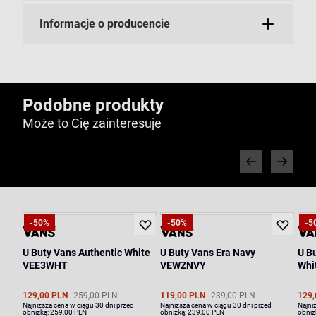
Informacje o producencie
Podobne produkty
Może to Cię zainteresuje
-50%
-50%
-5
U Buty Vans Authentic White
U Buty Vans Era Navy
U Bu
VEE3WHT
VEWZNVY
Whit
129,00 PLN
259,00 PLN
119,00 PLN
239,00 PLN
129,
Najniższa cena w ciągu 30 dni przed
Najniższa cena w ciągu 30 dni przed
Najni
obniżką:
259,00 PLN
obniżką:
239,00 PLN
obniż