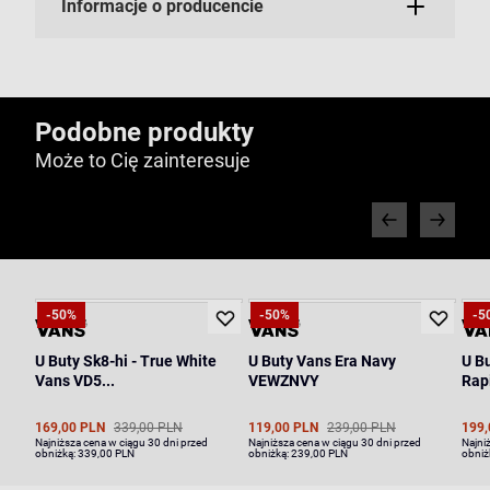
Informacje o producencie
Podobne produkty
Może to Cię zainteresuje
-50%
-50%
-5
U Buty Sk8-hi - True White
U Buty Vans Era Navy
U B
Vans VD5...
VEWZNVY
Rap
169,00 PLN
339,00 PLN
119,00 PLN
239,00 PLN
199,
Najniższa cena w ciągu 30 dni przed
Najniższa cena w ciągu 30 dni przed
Najni
obniżką:
339,00 PLN
obniżką:
239,00 PLN
obniż