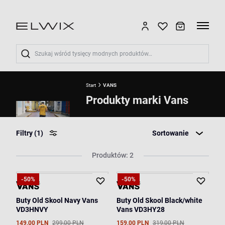
Wyszukaj
Start
VANS
Produkty marki Vans
Filtry
(1)
Sortowanie
Produktów: 2
-50%
-50%
Buty Old Skool Navy Vans
Buty Old Skool Black/white
VD3HNVY
Vans VD3HY28
149,00 PLN
299,00 PLN
159,00 PLN
319,00 PLN