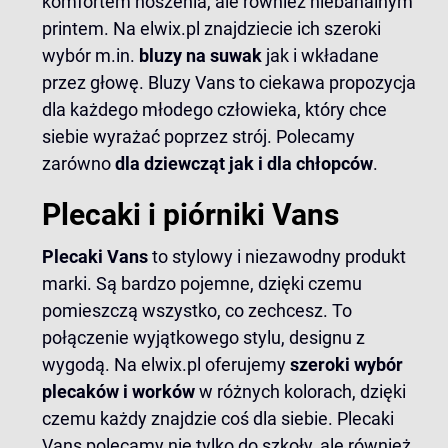
komfortem noszenia, ale również niebanalnym
printem. Na elwix.pl znajdziecie ich szeroki
wybór m.in.
bluzy na suwak
jak i wkładane
przez głowę. Bluzy Vans to ciekawa propozycja
dla każdego młodego człowieka, który chce
siebie wyrażać poprzez strój. Polecamy
zarówno
dla dziewcząt jak i dla chłopców
.
Plecaki i piórniki Vans
Plecaki Vans
to stylowy i niezawodny produkt
marki. Są bardzo pojemne, dzięki czemu
pomieszczą wszystko, co zechcesz. To
połączenie wyjątkowego stylu, designu z
wygodą. Na elwix.pl oferujemy
szeroki wybór
plecaków i worków
w różnych kolorach, dzięki
czemu każdy znajdzie coś dla siebie. Plecaki
Vans polecamy nie tylko do szkoły, ale również