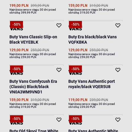
199,00 PLN
399,99 PLN
159,00 PLN
319,00 PLN
Najniższa cena w ciągu 30 dni przed
Najniższa cena w ciągu 30 dni przed
obniżką:
399,99 PLN
obniżką:
319,00 PLN
-50%
-50%
Buty Vans Classic Slip-on
Buty Era black/black Vans
Black VEYEBLK
VQFKBKA
129,00 PLN
259,00 PLN
129,00 PLN
259,00 PLN
Najniższa cena w ciągu 30 dni przed
Najniższa cena w ciągu 30 dni przed
obniżką:
259,00 PLN
obniżką:
259,00 PLN
-50%
-50%
Buty Vans Comfycush Era
Buty Vans Authentic port
(Classic) Black/black
royale/black VQER5U8
VN0A3WM9VND1
159,00 PLN
319,00 PLN
119,00 PLN
239,00 PLN
Najniższa cena w ciągu 30 dni przed
Najniższa cena w ciągu 30 dni przed
obniżką:
319,00 PLN
obniżką:
239,00 PLN
-50%
-50%
Buty Old Skool True White
Buty Vans Authentic White