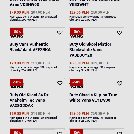
Vans VD3HW00
VEE3WHT
149,00 PLN
299,00 PLN
129,00 PLN
259,00 PLN
Najniższa cena w ciągu 30 dni przed
Najniższa cena w ciągu 30 dni przed
obniżką:
299,00 PLN
obniżką:
259,00 PLN
-50%
-50%
Buty Vans Authentic
Buty Old Skool Platfor
Black/black VEE3BKA
Black/white Vans
VA3B3UY28
129,00 PLN
259,00 PLN
169,00 PLN
339,00 PLN
Najniższa cena w ciągu 30 dni przed
Najniższa cena w ciągu 30 dni przed
obniżką:
259,00 PLN
obniżką:
339,00 PLN
-50%
-50%
Buty Old Skool 36 Dx
Buty Classic Slip-on True
Anaheim Fac Vans
White Vans VEYEW00
VA38G2OAK
159,00 PLN
319,00 PLN
129,00 PLN
259,00 PLN
Najniższa cena w ciągu 30 dni przed
Najniższa cena w ciągu 30 dni przed
obniżką:
319,00 PLN
obniżką:
259,00 PLN
-50%
-50%