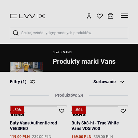
Wyszukaj
Start
VANS
Produkty marki Vans
Filtry
(1)
Sortowanie
Produktów: 24
-50%
-50%
Buty Vans Authentic red
Buty Sk8-hi - True White
VEE3RED
Vans VD5IW00
119,00 PLN
239,00 PLN
169,00 PLN
339,00 PLN