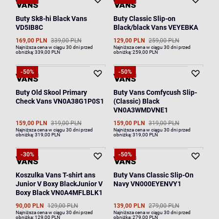
Buty Sk8-hi Black Vans
Buty Classic Slip-on
VD5IB8C
Black/black Vans VEYEBKA
169,00 PLN
339,00 PLN
129,00 PLN
259,00 PLN
Najniższa cena w ciągu 30 dni przed
Najniższa cena w ciągu 30 dni przed
obniżką:
339,00 PLN
obniżką:
259,00 PLN
-50%
-50%
Buty Old Skool Primary
Buty Vans Comfycush Slip-
Check Vans VN0A38G1P0S1
(Classic) Black
VN0A3WMDVNE1
159,00 PLN
319,00 PLN
159,00 PLN
319,00 PLN
Najniższa cena w ciągu 30 dni przed
Najniższa cena w ciągu 30 dni przed
obniżką:
319,00 PLN
obniżką:
319,00 PLN
-30%
-50%
Koszulka Vans T-shirt ans
Buty Vans Classic Slip-On
Junior V Boxy BlackJunior V
Navy VN000EYENVY1
Boxy Black VN0A4MFLBLK1
90,00 PLN
129,00 PLN
139,00 PLN
279,00 PLN
Najniższa cena w ciągu 30 dni przed
Najniższa cena w ciągu 30 dni przed
obniżką:
129,00 PLN
obniżką:
279,00 PLN