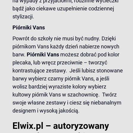
na wypady z przyjaciółmi, rodzinne wycieczki
bądź jako ciekawe uzupełnienie codziennej
stylizacji.
Piórniki Vans
Powrót do szkoły nie musi być nudny. Dzięki
piórnikom Vans każdy dzień nabierze nowych
barw.
Piórniki Vans
możesz dobrać pod kolor
plecaka, lub wręcz przeciwnie – tworzyć
kontrastujące zestawy. Jeśli lubisz stonowane
barwy wybierz
czarny piórnik Vans
, a jeśli
wolisz bardziej wyraziste kolory wybierz
kultowy
piórnik Vans w szachownicę
. Twórz
swoje własne zestawy i ciesz się niebanalnym
designem i wysoką jakością.
Elwix.pl – autoryzowany