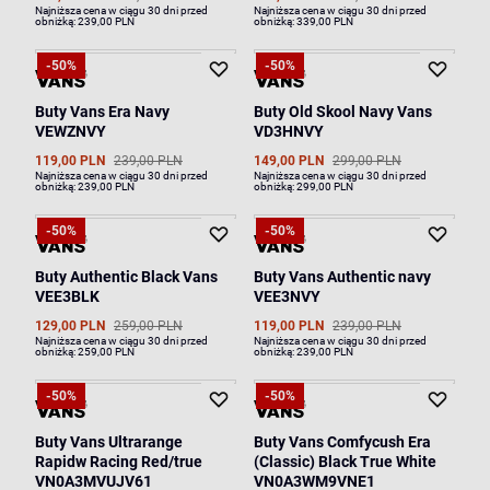
Najniższa cena w ciągu 30 dni przed
Najniższa cena w ciągu 30 dni przed
obniżką:
239,00 PLN
obniżką:
339,00 PLN
-50%
-50%
Buty Vans Era Navy
Buty Old Skool Navy Vans
VEWZNVY
VD3HNVY
119,00 PLN
239,00 PLN
149,00 PLN
299,00 PLN
Najniższa cena w ciągu 30 dni przed
Najniższa cena w ciągu 30 dni przed
obniżką:
239,00 PLN
obniżką:
299,00 PLN
-50%
-50%
Buty Authentic Black Vans
Buty Vans Authentic navy
VEE3BLK
VEE3NVY
129,00 PLN
259,00 PLN
119,00 PLN
239,00 PLN
Najniższa cena w ciągu 30 dni przed
Najniższa cena w ciągu 30 dni przed
obniżką:
259,00 PLN
obniżką:
239,00 PLN
-50%
-50%
Buty Vans Ultrarange
Buty Vans Comfycush Era
Rapidw Racing Red/true
(Classic) Black True White
VN0A3MVUJV61
VN0A3WM9VNE1