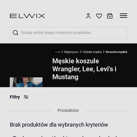
Wyszukaj
Start
Kategorie
Mężczyzni
Odzież męska
Koszule męskie
Męskie koszule
Wrangler, Lee, Levi's i
Mustang
Filtry
Produktów:
Brak produktów dla wybranych kryteriów