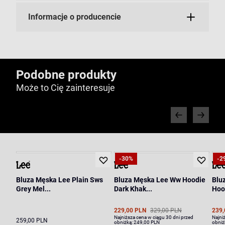
Informacje o producencie
Podobne produkty
Może to Cię zainteresuje
-30%
-2
Bluza Męska Lee Plain Sws
Bluza Męska Lee Ww Hoodie
Blu
Grey Mel...
Dark Khak...
Hood
229,00 PLN
329,00 PLN
239,
Najniższa cena w ciągu 30 dni przed
Najni
259,00 PLN
obniżką:
249,00 PLN
obniż