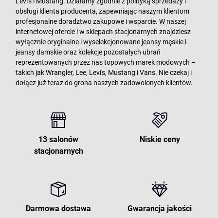
Levi's i Mustang. Działamy zgodnie z polityką sprzedaży i
obsługi klienta producenta, zapewniając naszym klientom
profesjonalne doradztwo zakupowe i wsparcie. W naszej
internetowej ofercie i w sklepach stacjonarnych znajdziesz
wyłącznie oryginalne i wyselekcjonowane jeansy męskie i
jeansy damskie oraz kolekcje pozostałych ubrań
reprezentowanych przez nas topowych marek modowych –
takich jak Wrangler, Lee, Levi's, Mustang i Vans. Nie czekaj i
dołącz już teraz do grona naszych zadowolonych klientów.
13 salonów
Niskie ceny
stacjonarnych
Darmowa dostawa
Gwarancja jakości