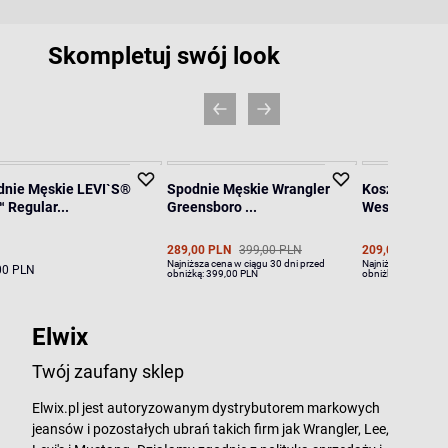
Skompletuj swój look
dnie Męskie LEVI`S®
Spodnie Męskie Wrangler
Koszula Męsk
 Regular...
Greensboro ...
Western Shir.
289,00 PLN
399,00 PLN
209,00 PLN
29
Najniższa cena w ciągu 30 dni przed
Najniższa cena w ci
00 PLN
obniżką:
399,00 PLN
obniżką:
299,00 PL
Elwix
Twój zaufany sklep
Elwix.pl jest autoryzowanym dystrybutorem markowych
jeansów i pozostałych ubrań takich firm jak Wrangler, Lee,