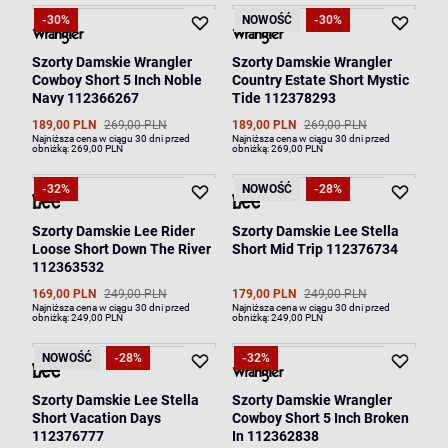
-30%
NOWOŚĆ
-30%
Szorty Damskie Wrangler
Szorty Damskie Wrangler
Cowboy Short 5 Inch Noble
Country Estate Short Mystic
Navy 112366267
Tide 112378293
189,00 PLN
269,00 PLN
189,00 PLN
269,00 PLN
Najniższa cena w ciągu 30 dni przed
Najniższa cena w ciągu 30 dni przed
obniżką:
269,00 PLN
obniżką:
269,00 PLN
-32%
NOWOŚĆ
-28%
Szorty Damskie Lee Rider
Szorty Damskie Lee Stella
Loose Short Down The River
Short Mid Trip 112376734
112363532
169,00 PLN
249,00 PLN
179,00 PLN
249,00 PLN
Najniższa cena w ciągu 30 dni przed
Najniższa cena w ciągu 30 dni przed
obniżką:
249,00 PLN
obniżką:
249,00 PLN
NOWOŚĆ
-28%
-32%
Szorty Damskie Lee Stella
Szorty Damskie Wrangler
Short Vacation Days
Cowboy Short 5 Inch Broken
112376777
In 112362838