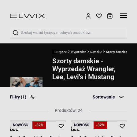
Wyszukaj
Start
Kategorie
Wyprzedaż
Damskie
Szorty damskie
Szorty damskie -
Wyprzedaż Wrangler,
Lee, Levi's i Mustang
Filtry
(1)
Sortowanie
Produktów: 24
NOWOŚĆ
-32%
NOWOŚĆ
-32%