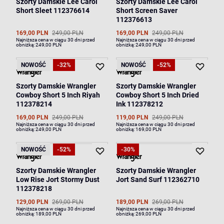
Szorty Damskie Lee Carol
Szorty Damskie Lee Carol
Short Sleet 112376614
Short Screen Saver
112376613
169,00 PLN
249,00 PLN
169,00 PLN
249,00 PLN
Najniższa cena w ciągu 30 dni przed
Najniższa cena w ciągu 30 dni przed
obniżką:
249,00 PLN
obniżką:
249,00 PLN
NOWOŚĆ
-32%
NOWOŚĆ
-52%
Szorty Damskie Wrangler
Szorty Damskie Wrangler
Cowboy Short 5 Inch Riyah
Cowboy Short 5 Inch Dried
112378214
Ink 112378212
169,00 PLN
249,00 PLN
119,00 PLN
249,00 PLN
Najniższa cena w ciągu 30 dni przed
Najniższa cena w ciągu 30 dni przed
obniżką:
249,00 PLN
obniżką:
169,00 PLN
NOWOŚĆ
-52%
-30%
Szorty Damskie Wrangler
Szorty Damskie Wrangler
Low Rise Jort Stormy Dust
Jort Sand Surf 112362710
112378218
129,00 PLN
269,00 PLN
189,00 PLN
269,00 PLN
Najniższa cena w ciągu 30 dni przed
Najniższa cena w ciągu 30 dni przed
obniżką:
189,00 PLN
obniżką:
269,00 PLN