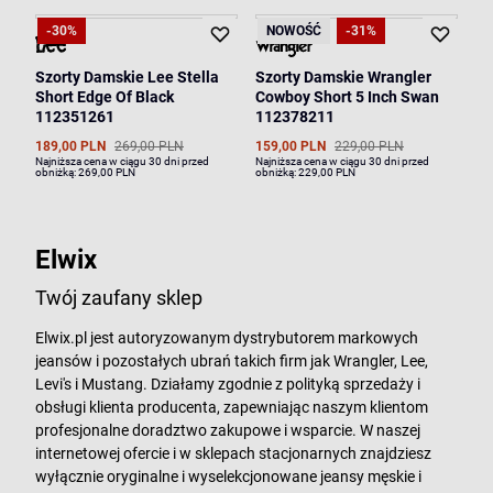
-30%
NOWOŚĆ
-31%
Szorty Damskie Lee Stella
Szorty Damskie Wrangler
Short Edge Of Black
Cowboy Short 5 Inch Swan
112351261
112378211
189,00 PLN
269,00 PLN
159,00 PLN
229,00 PLN
Najniższa cena w ciągu 30 dni przed
Najniższa cena w ciągu 30 dni przed
obniżką:
269,00 PLN
obniżką:
229,00 PLN
Elwix
Twój zaufany sklep
Elwix.pl jest autoryzowanym dystrybutorem markowych
jeansów i pozostałych ubrań takich firm jak Wrangler, Lee,
Levi's i Mustang. Działamy zgodnie z polityką sprzedaży i
obsługi klienta producenta, zapewniając naszym klientom
profesjonalne doradztwo zakupowe i wsparcie. W naszej
internetowej ofercie i w sklepach stacjonarnych znajdziesz
wyłącznie oryginalne i wyselekcjonowane jeansy męskie i