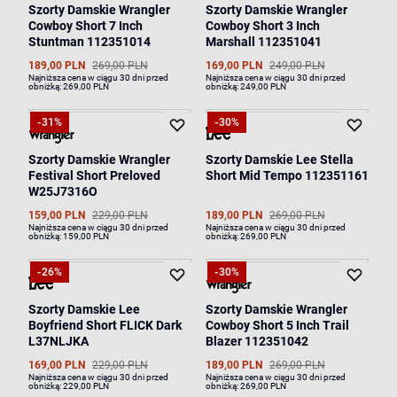
Szorty Damskie Wrangler
Szorty Damskie Wrangler
Cowboy Short 7 Inch
Cowboy Short 3 Inch
Stuntman 112351014
Marshall 112351041
189,00 PLN
269,00 PLN
169,00 PLN
249,00 PLN
Najniższa cena w ciągu 30 dni przed
Najniższa cena w ciągu 30 dni przed
obniżką:
269,00 PLN
obniżką:
249,00 PLN
-31%
-30%
Szorty Damskie Wrangler
Szorty Damskie Lee Stella
Festival Short Preloved
Short Mid Tempo 112351161
W25J7316O
159,00 PLN
229,00 PLN
189,00 PLN
269,00 PLN
Najniższa cena w ciągu 30 dni przed
Najniższa cena w ciągu 30 dni przed
obniżką:
159,00 PLN
obniżką:
269,00 PLN
-26%
-30%
Szorty Damskie Lee
Szorty Damskie Wrangler
Boyfriend Short FLICK Dark
Cowboy Short 5 Inch Trail
L37NLJKA
Blazer 112351042
169,00 PLN
229,00 PLN
189,00 PLN
269,00 PLN
Najniższa cena w ciągu 30 dni przed
Najniższa cena w ciągu 30 dni przed
obniżką:
229,00 PLN
obniżką:
269,00 PLN