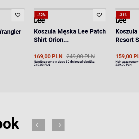
-32%
-31%
Koszula Męska Lee Patch
Koszula
rangler
Shirt Orion...
Resort Sh
169,00 PLN
249,00 PLN
159,00 P
Najniższa cena w ciągu 30 dni przed obniżką:
Najniższa cena w
249,00 PLN
229,00 PLN
ook