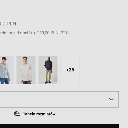
,00 PLN
 dni przed obniżką: 219,00 PLN -32%
+25
Tabela rozmiarów