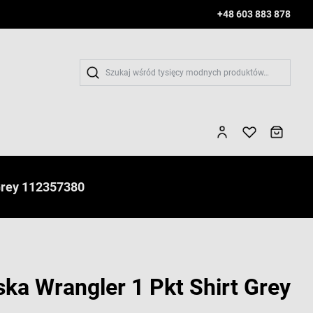
+48 603 883 878
Wys
Grey 112357380
ka Wrangler 1 Pkt Shirt Grey