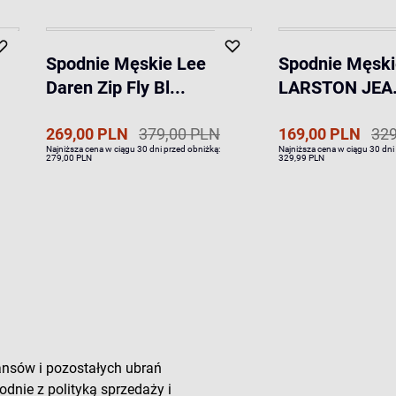
Spodnie Męskie Lee
Spodnie Męski
Daren Zip Fly Bl...
LARSTON JEA.
269,00 PLN
379,00 PLN
169,00 PLN
329
Najniższa cena w ciągu 30 dni przed obniżką:
Najniższa cena w ciągu 30 dni
279,00 PLN
329,99 PLN
ansów i pozostałych ubrań
odnie z polityką sprzedaży i