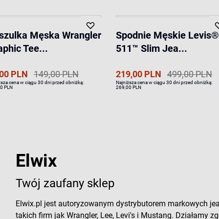
szulka Męska Wrangler
Spodnie Męskie Levis®
aphic Tee...
511™ Slim Jea...
,00 PLN
149,00 PLN
219,00 PLN
499,00 PLN
ższa cena w ciągu 30 dni przed obniżką:
Najniższa cena w ciągu 30 dni przed obniżką:
0 PLN
269,00 PLN
Elwix
Twój zaufany sklep
Elwix.pl jest autoryzowanym dystrybutorem markowych je
takich firm jak Wrangler, Lee, Levi's i Mustang. Działamy zg