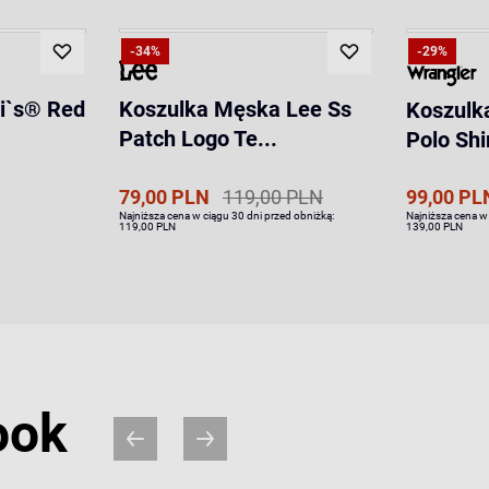
-34%
-29%
vi`s® Red
Koszulka Męska Lee Ss
Koszulk
Patch Logo Te...
Polo Shir
79,00 PLN
119,00 PLN
99,00 PL
Najniższa cena w ciągu 30 dni przed obniżką:
Najniższa cena w
119,00 PLN
139,00 PLN
ook