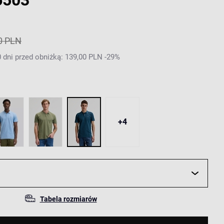
6503
0 PLN
 dni przed obniżką: 139,00 PLN -29%
+4
Tabela rozmiarów