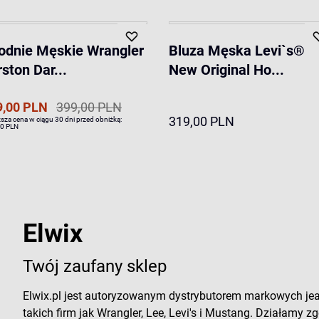
odnie Męskie Wrangler
Bluza Męska Levi`s®
ston Dar...
New Original Ho...
9,00 PLN
399,00 PLN
319,00 PLN
ższa cena w ciągu 30 dni przed obniżką:
0 PLN
Elwix
Twój zaufany sklep
Elwix.pl jest autoryzowanym dystrybutorem markowych je
takich firm jak Wrangler, Lee, Levi's i Mustang. Działamy zg