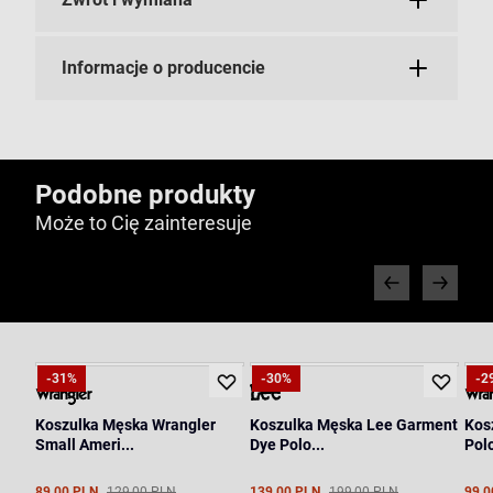
Informacje o producencie
Podobne produkty
Może to Cię zainteresuje
-31%
-30%
-2
Koszulka Męska Wrangler
Koszulka Męska Lee Garment
Kos
Small Ameri...
Dye Polo...
Polo
89,00 PLN
129,00 PLN
139,00 PLN
199,00 PLN
99,0