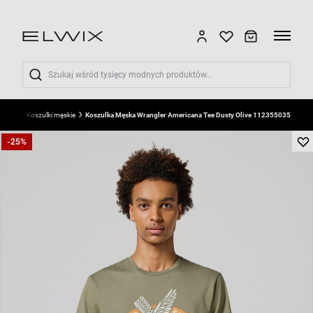
Wyszukaj
męska
Koszulki męskie
Koszulka Męska Wrangler Americana Tee Dusty Olive 112355035
-25%