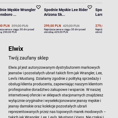
dnie Męskie Wrangler
Spodnie Męskie Lee Rider
Spodnie Męsk
nsboro ...
Arizona Sk...
Larston Fad..
00 PLN
399,00 PLN
299,00 PLN
429,00 PLN
279,00 PLN
39
sza cena w ciągu 30 dni przed
Najniższa cena w ciągu 30 dni przed
Najniższa cena w ci
ką:
299,00 PLN
obniżką:
429,00 PLN
obniżką:
399,00 PL
Elwix
Twój zaufany sklep
Elwix.pl jest autoryzowanym dystrybutorem markowych
jeansów i pozostałych ubrań takich firm jak Wrangler, Lee,
Levi's i Mustang. Działamy zgodnie z polityką sprzedaży i
obsługi klienta producenta, zapewniając naszym klientom
profesjonalne doradztwo zakupowe i wsparcie. W naszej
internetowej ofercie i w sklepach stacjonarnych znajdziesz
wyłącznie oryginalne i wyselekcjonowane jeansy męskie i
jeansy damskie oraz kolekcje pozostałych ubrań
reprezentowanych przez nas topowych marek modowych –
takich jak Wrangler, Lee, Levi's, Mustang i Vans. Nie czekaj i