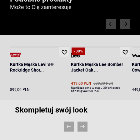
Może to Cię zainteresuje
-30%
Kurtka Męska Levi`s®
Kurtka Męska Lee Bomber
Kur
Rockridge Shor...
Jacket Oak ...
Cow
419,00 PLN
599,00 PLN
Najniższa cena w ciągu 30 dni przed
899,00 PLN
449,
obniżką:
449,00 PLN
Skompletuj swój look