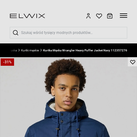
Wyszukaj
dzież męska
Kurtki męskie
Kurtka Męska Wrangler Heavy Puffer Jacket Navy 112357276
-31%