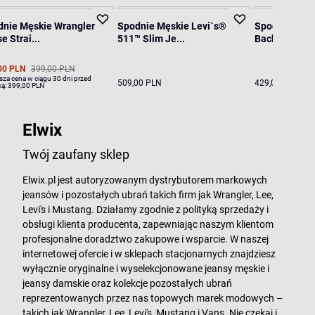
dnie Męskie Wrangler
Spodnie Męskie Levi`s®
Spodnie Męsk
e Strai...
511™ Slim Je...
Backbeat 1...
00 PLN
399,00 PLN
sza cena w ciągu 30 dni przed
509,00 PLN
429,00 PLN
ką:
399,00 PLN
Elwix
Twój zaufany sklep
Elwix.pl jest autoryzowanym dystrybutorem markowych
jeansów i pozostałych ubrań takich firm jak Wrangler, Lee,
Levi's i Mustang. Działamy zgodnie z polityką sprzedaży i
obsługi klienta producenta, zapewniając naszym klientom
profesjonalne doradztwo zakupowe i wsparcie. W naszej
internetowej ofercie i w sklepach stacjonarnych znajdziesz
wyłącznie oryginalne i wyselekcjonowane jeansy męskie i
jeansy damskie oraz kolekcje pozostałych ubrań
reprezentowanych przez nas topowych marek modowych –
takich jak Wrangler, Lee, Levi's, Mustang i Vans. Nie czekaj i