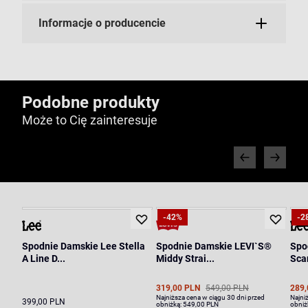
Informacje o producencie
Podobne produkty
Może to Cię zainteresuje
-42%
-2
Spodnie Damskie Lee Stella
Spodnie Damskie LEVI`S®
Spo
A Line D...
Middy Strai...
Scar
319,00 PLN
549,00 PLN
289,
Najniższa cena w ciągu 30 dni przed
Najni
399,00 PLN
obniżką:
549,00 PLN
obniż