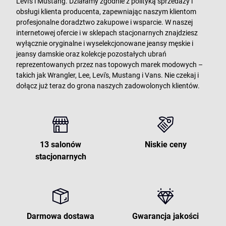
Levi's i Mustang. Działamy zgodnie z polityką sprzedaży i
obsługi klienta producenta, zapewniając naszym klientom
profesjonalne doradztwo zakupowe i wsparcie. W naszej
internetowej ofercie i w sklepach stacjonarnych znajdziesz
wyłącznie oryginalne i wyselekcjonowane jeansy męskie i
jeansy damskie oraz kolekcje pozostałych ubrań
reprezentowanych przez nas topowych marek modowych –
takich jak Wrangler, Lee, Levi's, Mustang i Vans. Nie czekaj i
dołącz już teraz do grona naszych zadowolonych klientów.
13 salonów
Niskie ceny
stacjonarnych
Darmowa dostawa
Gwarancja jakości