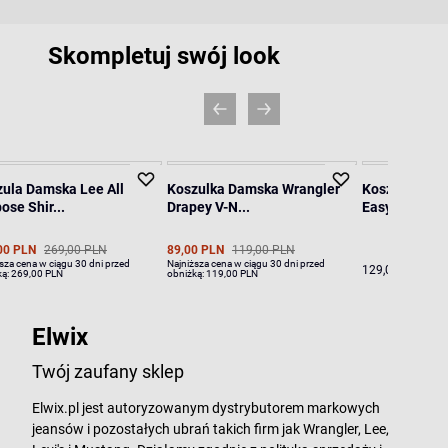
Skompletuj swój look
ula Damska Lee All
Koszulka Damska Wrangler
Koszulka Da
ose Shir...
Drapey V-N...
Easy V Nec...
00 PLN
269,00 PLN
89,00 PLN
119,00 PLN
sza cena w ciągu 30 dni przed
Najniższa cena w ciągu 30 dni przed
129,00 PLN
ką:
269,00 PLN
obniżką:
119,00 PLN
Elwix
Twój zaufany sklep
Elwix.pl jest autoryzowanym dystrybutorem markowych
jeansów i pozostałych ubrań takich firm jak Wrangler, Lee,