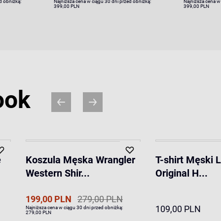
d obniżką:
Najniższa cena w ciągu 30 dni przed obniżką:
Najniższa cena w
399,00 PLN
399,00 PLN
ook
e
Koszula Męska Wrangler
T-shirt Męski 
Western Shir...
Original H...
199,00 PLN
279,00 PLN
109,00 PLN
Najniższa cena w ciągu 30 dni przed obniżką:
279,00 PLN