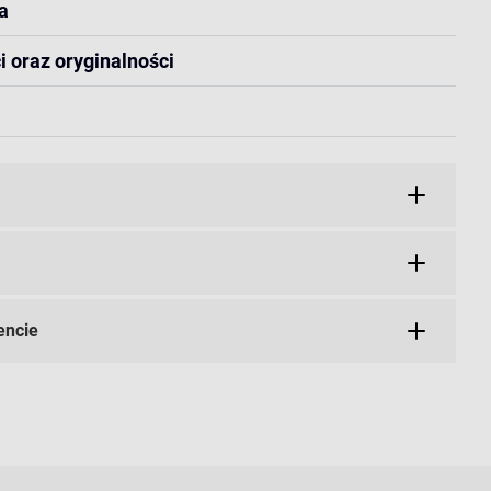
a
i oraz oryginalności
encie