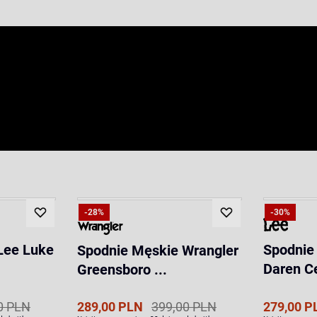
-28%
-30%
Lee Luke
Spodnie
Spodnie Męskie Wrangler
Daren C
Greensboro ...
0 PLN
289,00 PLN
399,00 PLN
279,00 P