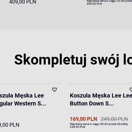
409,00 PLN
Najniższa cena w ciągu 30 dni prze
399,00 PLN
Skompletuj swój l
szula Męska Lee
Koszula Męska Lee Le
gular Western S...
Button Down S...
169,00 PLN
249,00 PLN
9,00 PLN
Najniższa cena w ciągu 30 dni przed obniżką:
249,00 PLN