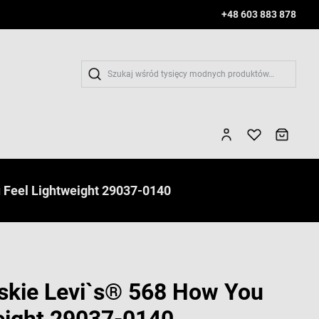
+48 603 883 878
Wys
 Feel Lightweight 29037-0140
skie Levi`s® 568 How You