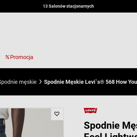
13 Salonów stacjonarnych
Promocja
Spodnie męskie
Spodnie Męskie Levi`s® 568 How You
Spodnie Mę