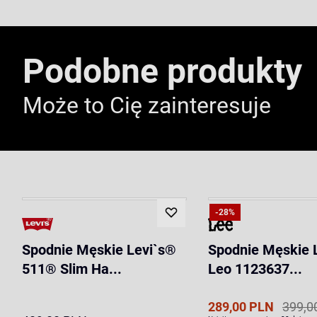
Podobne produkty
Może to Cię zainteresuje
-28%
Spodnie Męskie Levi`s®
Spodnie Męskie 
511® Slim Ha...
Leo 1123637...
289,00 PLN
399,0