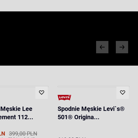
 Męskie Lee
Spodnie Męskie Levi`s®
ement 112...
501® Origina...
LN
399,00 PLN