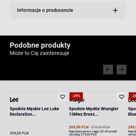
Informacje o producencie
Podobne produkty
Może to Cię zainteresuje
-29%
-2
Spodnie Męskie Lee Luke
Spodnie Męskie Wrangler
Spo
Declaration...
13Mwz Breez...
Blue
269,00 PLN
379,00 PLN
289,
Najniższa cena w ciągu 30 dni przed
Najni
399,00 PLN
obniżką:
379,00 PLN
obniż