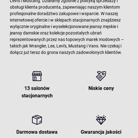
Levi's i Mustang. Działamy zgodnie z polityką sprzedaży i
obsługi klienta producenta, zapewniając naszym klientom
profesjonalne doradztwo zakupowe i wsparcie. W naszej
internetowej ofercie i w sklepach stacjonarnych znajdziesz
wyłącznie oryginalne i wyselekcjonowane jeansy męskie i
jeansy damskie oraz kolekcje pozostałych ubrań
reprezentowanych przez nas topowych marek modowych –
takich jak Wrangler, Lee, Levi's, Mustang i Vans. Nie czekaj i
dołącz już teraz do grona naszych zadowolonych klientów.
13 salonów
Niskie ceny
stacjonarnych
Darmowa dostawa
Gwarancja jakości