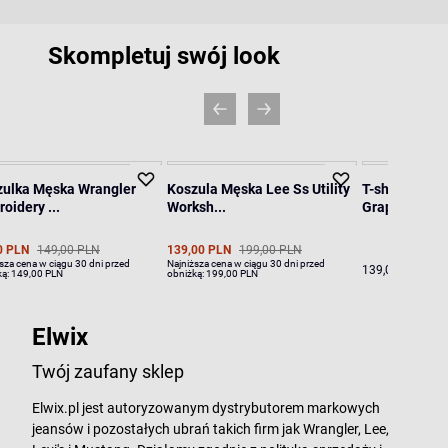
Skompletuj swój look
zulka Męska Wrangler
Koszula Męska Lee Ss Utility
T-shirt Męsk
oidery ...
Worksh...
Graphic Setin
0 PLN
149,00 PLN
139,00 PLN
199,00 PLN
sza cena w ciągu 30 dni przed
Najniższa cena w ciągu 30 dni przed
139,00 PLN
ką:
149,00 PLN
obniżką:
199,00 PLN
Elwix
Twój zaufany sklep
Elwix.pl jest autoryzowanym dystrybutorem markowych
jeansów i pozostałych ubrań takich firm jak Wrangler, Lee,