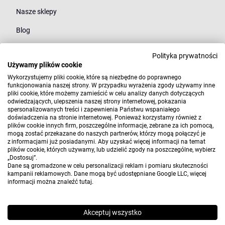
Nasze sklepy
Blog
Polityka prywatności
Kategorie
Używamy plików cookie
Młodzież
Wykorzystujemy pliki cookie, które są niezbędne do poprawnego
funkcjonowania naszej strony. W przypadku wyrażenia zgody używamy inne
pliki cookie, które możemy zamieścić w celu analizy danych dotyczących
Styl
odwiedzających, ulepszenia naszej strony internetowej, pokazania
spersonalizowanych treści i zapewnienia Państwu wspaniałego
Marki
doświadczenia na stronie internetowej. Ponieważ korzystamy również z
plików cookie innych firm, poszczególne informacje, zebrane za ich pomocą,
mogą zostać przekazane do naszych partnerów, którzy mogą połączyć je
z informacjami już posiadanymi. Aby uzyskać więcej informacji na temat
plików cookie, których używamy, lub udzielić zgody na poszczególne, wybierz
„Dostosuj”.
Dane są gromadzone w celu personalizacji reklam i pomiaru skuteczności
kampanii reklamowych. Dane mogą być udostępniane Google LLC, więcej
informacji można znaleźć
tutaj
.
Copyright 2010-2026 Elwix.pl
Wdrożenie i projekt:
CONVERTIS.pl
Akceptuj wszystko
Sklep internetowy SOTE