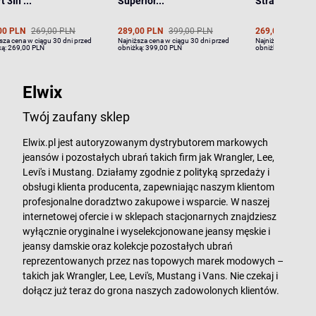
t 3In ...
Superior...
Straight R...
00 PLN
269,00 PLN
289,00 PLN
399,00 PLN
269,00 PLN
37
sza cena w ciągu 30 dni przed
Najniższa cena w ciągu 30 dni przed
Najniższa cena w ci
ką:
269,00 PLN
obniżką:
399,00 PLN
obniżką:
379,00 PL
Elwix
Twój zaufany sklep
Elwix.pl jest autoryzowanym dystrybutorem markowych
jeansów i pozostałych ubrań takich firm jak Wrangler, Lee,
Levi's i Mustang. Działamy zgodnie z polityką sprzedaży i
obsługi klienta producenta, zapewniając naszym klientom
profesjonalne doradztwo zakupowe i wsparcie. W naszej
internetowej ofercie i w sklepach stacjonarnych znajdziesz
wyłącznie oryginalne i wyselekcjonowane jeansy męskie i
jeansy damskie oraz kolekcje pozostałych ubrań
reprezentowanych przez nas topowych marek modowych –
takich jak Wrangler, Lee, Levi's, Mustang i Vans. Nie czekaj i
dołącz już teraz do grona naszych zadowolonych klientów.