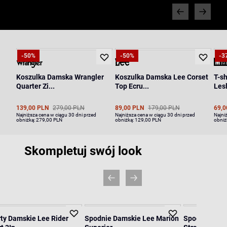
-50%
-50%
-3
Koszulka Damska Wrangler
Koszulka Damska Lee Corset
T-s
Quarter Zi...
Top Ecru...
Lesl
139,00 PLN
279,00 PLN
89,00 PLN
179,00 PLN
69,0
Najniższa cena w ciągu 30 dni przed
Najniższa cena w ciągu 30 dni przed
Najni
obniżką:
279,00 PLN
obniżką:
129,00 PLN
obniż
Skompletuj swój look
ty Damskie Lee Rider
Spodnie Damskie Lee Marion
Spodnie Dams