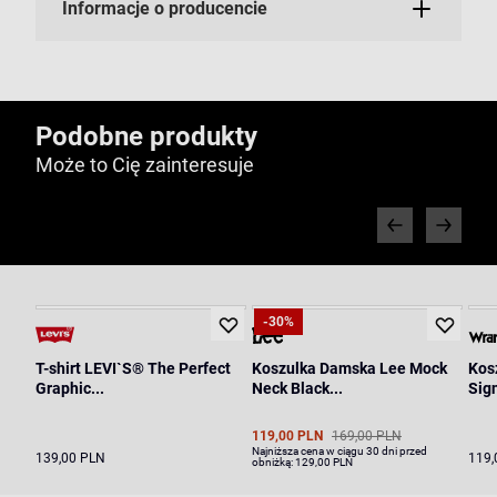
Informacje o producencie
Podobne produkty
Może to Cię zainteresuje
-30%
T-shirt LEVI`S® The Perfect
Koszulka Damska Lee Mock
Kos
Graphic...
Neck Black...
Sign
119,00 PLN
169,00 PLN
Najniższa cena w ciągu 30 dni przed
139,00 PLN
119,
obniżką:
129,00 PLN