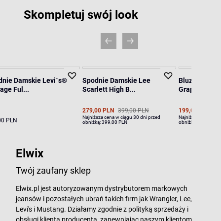
Skompletuj swój look
dnie Damskie Levi`s®
Spodnie Damskie Lee
Bluza Damska
age Ful...
Scarlett High B...
Graphic Cr...
279,00 PLN
399,00 PLN
199,00 PLN
27
Najniższa cena w ciągu 30 dni przed
Najniższa cena w ci
00 PLN
obniżką:
399,00 PLN
obniżką:
279,00 PL
Elwix
Twój zaufany sklep
Elwix.pl jest autoryzowanym dystrybutorem markowych
jeansów i pozostałych ubrań takich firm jak Wrangler, Lee,
Levi's i Mustang. Działamy zgodnie z polityką sprzedaży i
obsługi klienta producenta, zapewniając naszym klientom