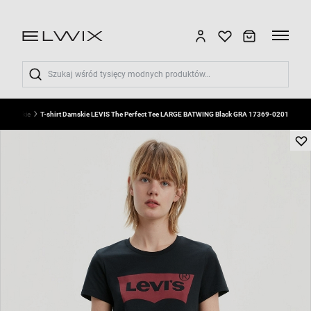
Wyszukaj
ty damskie
T-shirt Damskie LEVIS The Perfect Tee LARGE BATWING Black GRA 17369-0201