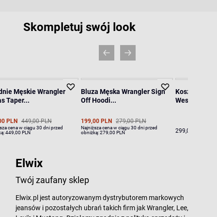
Skompletuj swój look
dnie Męskie Wrangler
Bluza Męska Wrangler Sign
Koszula Męsk
s Taper...
Off Hoodi...
Western Shir.
00 PLN
449,00 PLN
199,00 PLN
279,00 PLN
sza cena w ciągu 30 dni przed
Najniższa cena w ciągu 30 dni przed
299,00 PLN
ką:
449,00 PLN
obniżką:
279,00 PLN
Elwix
Twój zaufany sklep
Elwix.pl jest autoryzowanym dystrybutorem markowych
jeansów i pozostałych ubrań takich firm jak Wrangler, Lee,