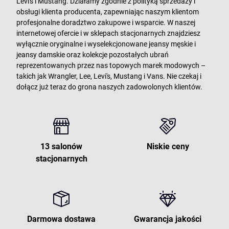
Levi's i Mustang. Działamy zgodnie z polityką sprzedaży i
obsługi klienta producenta, zapewniając naszym klientom
profesjonalne doradztwo zakupowe i wsparcie. W naszej
internetowej ofercie i w sklepach stacjonarnych znajdziesz
wyłącznie oryginalne i wyselekcjonowane jeansy męskie i
jeansy damskie oraz kolekcje pozostałych ubrań
reprezentowanych przez nas topowych marek modowych –
takich jak Wrangler, Lee, Levi's, Mustang i Vans. Nie czekaj i
dołącz już teraz do grona naszych zadowolonych klientów.
13 salonów
Niskie ceny
stacjonarnych
Darmowa dostawa
Gwarancja jakości