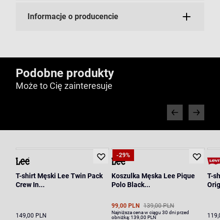
Informacje o producencie
Podobne produkty
Może to Cię zainteresuje
-29%
T-shirt Męski Lee Twin Pack
Koszulka Męska Lee Pique
T-s
Crew In...
Polo Black...
Orig
99,00 PLN
139,00 PLN
Najniższa cena w ciągu 30 dni przed
149,00 PLN
119,
obniżką:
139,00 PLN