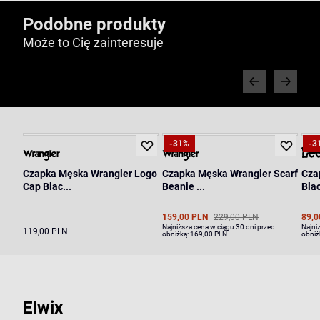
Podobne produkty
Może to Cię zainteresuje
-31%
-3
Czapka Męska Wrangler Logo
Czapka Męska Wrangler Scarf
Cza
Cap Blac...
Beanie ...
Blac
159,00 PLN
229,00 PLN
89,0
Najniższa cena w ciągu 30 dni przed
Najni
119,00 PLN
obniżką:
169,00 PLN
obniż
Elwix