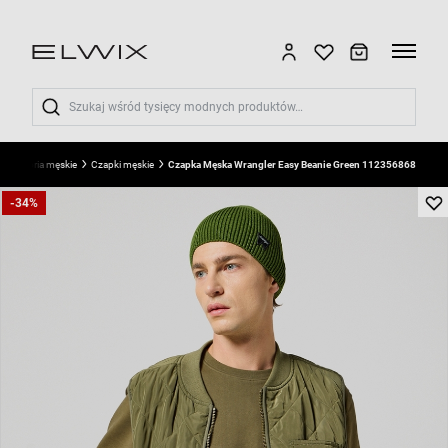
Wyszukaj
Akcesoria męskie
Czapki męskie
Czapka Męska Wrangler Easy Beanie Green 112356868
-34%