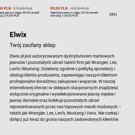
00 PLN
279,00 PLN
89,00 PLN
129,00 PLN
sza cena w ciągu 30 dni przed
Najniższa cena w ciągu 30 dni przed
289,00 PLN
ką:
279,00 PLN
obniżką:
129,00 PLN
Elwix
Twój zaufany sklep
Elwix.pl jest autoryzowanym dystrybutorem markowych
jeansów i pozostałych ubrań takich firm jak Wrangler, Lee,
Levi's i Mustang. Działamy zgodnie z polityką sprzedaży i
obsługi klienta producenta, zapewniając naszym klientom
profesjonalne doradztwo zakupowe i wsparcie. W naszej
internetowej ofercie i w sklepach stacjonarnych znajdziesz
wyłącznie oryginalne i wyselekcjonowane jeansy męskie i
jeansy damskie oraz kolekcje pozostałych ubrań
reprezentowanych przez nas topowych marek modowych –
takich jak Wrangler, Lee, Levi's, Mustang i Vans. Nie czekaj i
dołącz już teraz do grona naszych zadowolonych klientów.