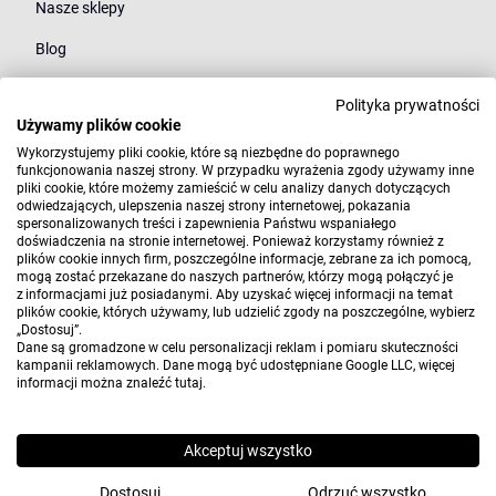
Nasze sklepy
Blog
Polityka prywatności
Kategorie
Używamy plików cookie
Młodzież
Wykorzystujemy pliki cookie, które są niezbędne do poprawnego
funkcjonowania naszej strony. W przypadku wyrażenia zgody używamy inne
pliki cookie, które możemy zamieścić w celu analizy danych dotyczących
Styl
odwiedzających, ulepszenia naszej strony internetowej, pokazania
spersonalizowanych treści i zapewnienia Państwu wspaniałego
Marki
doświadczenia na stronie internetowej. Ponieważ korzystamy również z
plików cookie innych firm, poszczególne informacje, zebrane za ich pomocą,
mogą zostać przekazane do naszych partnerów, którzy mogą połączyć je
z informacjami już posiadanymi. Aby uzyskać więcej informacji na temat
plików cookie, których używamy, lub udzielić zgody na poszczególne, wybierz
„Dostosuj”.
Dane są gromadzone w celu personalizacji reklam i pomiaru skuteczności
kampanii reklamowych. Dane mogą być udostępniane Google LLC, więcej
informacji można znaleźć
tutaj
.
Copyright 2010-2026 Elwix.pl
Wdrożenie i projekt:
CONVERTIS.pl
Akceptuj wszystko
Sklep internetowy SOTE
Dostosuj
Odrzuć wszystko