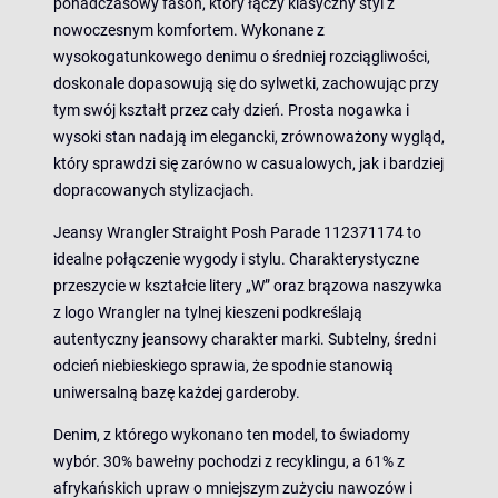
ponadczasowy fason, który łączy klasyczny styl z
nowoczesnym komfortem. Wykonane z
wysokogatunkowego denimu o średniej rozciągliwości,
doskonale dopasowują się do sylwetki, zachowując przy
tym swój kształt przez cały dzień. Prosta nogawka i
wysoki stan nadają im elegancki, zrównoważony wygląd,
który sprawdzi się zarówno w casualowych, jak i bardziej
dopracowanych stylizacjach.
Jeansy Wrangler Straight Posh Parade 112371174 to
idealne połączenie wygody i stylu. Charakterystyczne
przeszycie w kształcie litery „W” oraz brązowa naszywka
z logo Wrangler na tylnej kieszeni podkreślają
autentyczny jeansowy charakter marki. Subtelny, średni
odcień niebieskiego sprawia, że spodnie stanowią
uniwersalną bazę każdej garderoby.
Denim, z którego wykonano ten model, to świadomy
wybór. 30% bawełny pochodzi z recyklingu, a 61% z
afrykańskich upraw o mniejszym zużyciu nawozów i