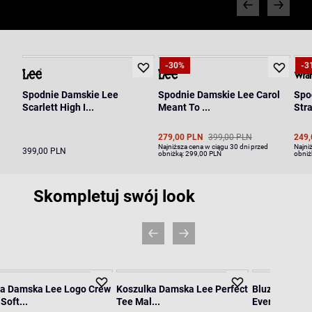
-30%
-3
Spodnie Damskie Lee
Spodnie Damskie Lee Carol
Spo
Scarlett High I...
Meant To ...
Stra
279,00 PLN
399,00 PLN
249,
Najniższa cena w ciągu 30 dni przed
Najni
399,00 PLN
obniżką:
299,00 PLN
obniż
Skompletuj swój look
za Damska Lee Logo Crew
Koszulka Damska Lee Perfect
Bluza Damska
Soft...
Tee Mal...
Everyday Hood