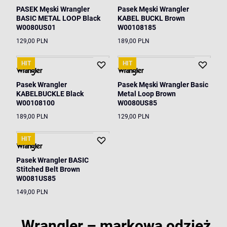
PASEK Męski Wrangler
Pasek Męski Wrangler
BASIC METAL LOOP Black
KABEL BUCKL Brown
W0080US01
W00108185
129,00 PLN
189,00 PLN
HIT
HIT
Pasek Wrangler
Pasek Męski Wrangler Basic
KABELBUCKLE Black
Metal Loop Brown
W00108100
W0080US85
189,00 PLN
129,00 PLN
HIT
Pasek Wrangler BASIC
Stitched Belt Brown
W0081US85
149,00 PLN
Wrangler – markowa odzież