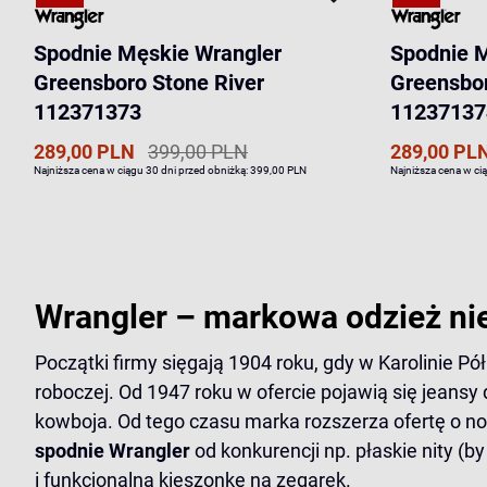
Spodnie Męskie Wrangler
Spodnie 
Greensboro Stone River
Greensbo
112371373
11237137
289,00 PLN
399,00 PLN
289,00 PL
Najniższa cena w ciągu 30 dni przed obniżką:
399,00 PLN
Najniższa cena w ci
Wrangler – markowa odzież nie
Początki firmy sięgają 1904 roku, gdy w Karolinie P
roboczej. Od 1947 roku w ofercie pojawią się jean
kowboja. Od tego czasu marka rozszerza ofertę o no
spodnie Wrangler
od konkurencji np. płaskie nity (b
i funkcjonalną kieszonkę na zegarek.