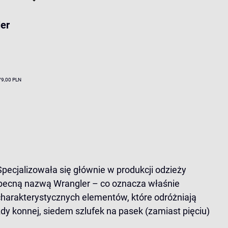
er
79,00 PLN
pecjalizowała się głównie w produkcji odzieży
 obecną nazwą Wrangler – co oznacza właśnie
charakterystycznych elementów, które odróżniają
azdy konnej, siedem szlufek na pasek (zamiast pięciu)