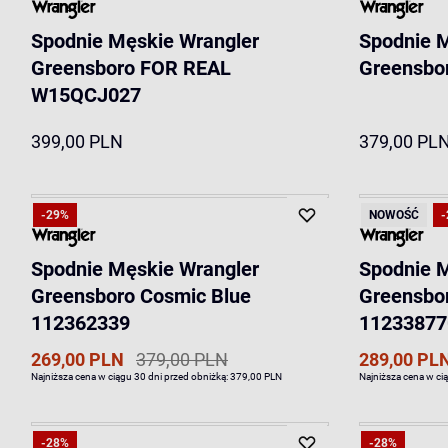
Spodnie Męskie Wrangler
Spodnie 
Greensboro FOR REAL
Greensbo
W15QCJ027
399,00 PLN
379,00 PL
-29%
NOWOŚĆ
-
Spodnie Męskie Wrangler
Spodnie 
Greensboro Cosmic Blue
Greensbo
112362339
11233877
269,00 PLN
379,00 PLN
289,00 PL
Najniższa cena w ciągu 30 dni przed obniżką:
379,00 PLN
Najniższa cena w ci
-28%
-28%