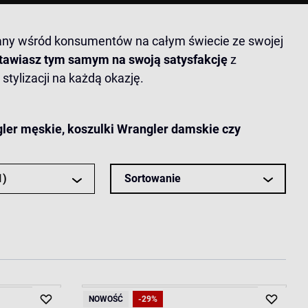
znany wśród konsumentów na całym świecie ze swojej
stawiasz tym samym na swoją satysfakcję
z
tylizacji na każdą okazję.
gler męskie
,
koszulki Wrangler damskie
czy
1)
Sortowanie
NOWOŚĆ
-29%