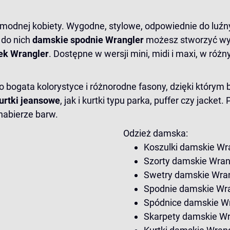
odnej kobiety. Wygodne, stylowe, odpowiednie do luźnych 
 do nich
damskie
spodnie Wrangler
możesz stworzyć wyg
ek Wrangler
. Dostępne w wersji mini, midi i maxi, w róż
To bogata kolorystyce i różnorodne fasony, dzięki którym 
urtki jeansowe
, jak i kurtki typu parka, puffer czy jack
nabierze barw.
Odzież damska:
Koszulki damskie Wr
Szorty damskie Wran
Swetry damskie Wra
Spodnie damskie Wr
Spódnice damskie W
Skarpety damskie Wr