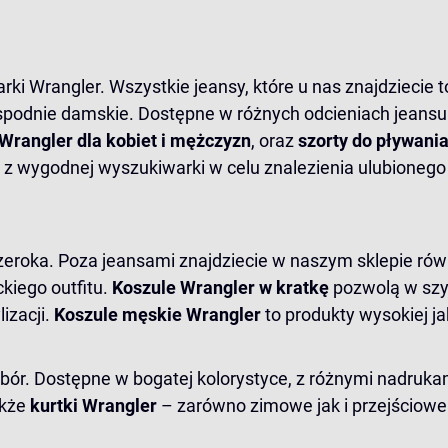
i Wrangler. Wszystkie jeansy, które u nas znajdziecie to
i spodnie damskie. Dostępne w różnych odcieniach jeansu
 Wrangler
dla kobiet i mężczyzn
, oraz
szorty do pływani
z wygodnej wyszukiwarki w celu znalezienia ulubionego
szeroka. Poza jeansami znajdziecie w naszym sklepie ró
kiego outfitu.
Koszule Wrangler w kratkę
pozwolą w szyb
izacji.
Koszule męskie Wrangler
to produkty wysokiej j
r. Dostępne w bogatej kolorystyce, z różnymi nadrukami,
akże
kurtki Wrangler
– zarówno zimowe jak i przejściowe