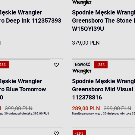
Męskie Wrangler
Spodnie Męskie Wrangl
ro Deep Ink 112357393
Greensboro The Stone 
W15QYI39U
N
379,00 PLN
28%
NOWOŚĆ
-28%
Męskie Wrangler
Spodnie Męskie Wrangl
ro Blue Tomorrow
Greensboro Mid Visual
0
112378816
N
399,00 PLN
289,00 PLN
399,00 PLN
ągu 30 dni przed obniżką:
399,00 PLN
Najniższa cena w ciągu 30 dni przed obniżką:
3
-29%