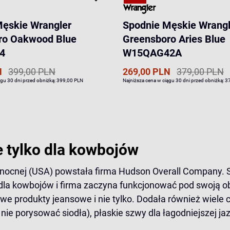
Męskie Wrangler
Spodnie Męskie Wrangl
ro Oakwood Blue
Greensboro Aries Blue
4
W15QAG42A
N
399,00 PLN
269,00 PLN
379,00 PLN
ągu 30 dni przed obniżką:
399,00 PLN
Najniższa cena w ciągu 30 dni przed obniżką:
3
 tylko dla kowbojów
ółnocnej (USA) powstała firma Hudson Overall Company. S
sy dla kowbojów i firma zaczyna funkcjonować pod swoją
we produkty jeansowe i nie tylko. Dodała również wiele 
y nie porysować siodła), płaskie szwy dla łagodniejszej j