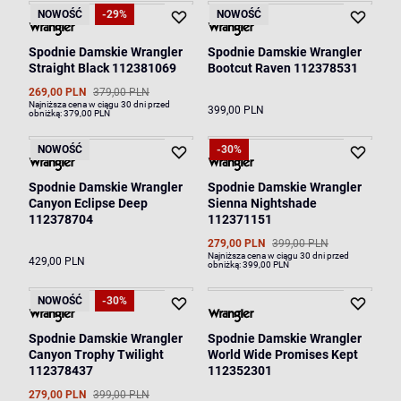
NOWOŚĆ
-29%
NOWOŚĆ
Spodnie Damskie Wrangler
Spodnie Damskie Wrangler
Straight Black 112381069
Bootcut Raven 112378531
269,00 PLN
379,00 PLN
Najniższa cena w ciągu 30 dni przed
399,00 PLN
obniżką:
379,00 PLN
NOWOŚĆ
-30%
Spodnie Damskie Wrangler
Spodnie Damskie Wrangler
Canyon Eclipse Deep
Sienna Nightshade
112378704
112371151
279,00 PLN
399,00 PLN
Najniższa cena w ciągu 30 dni przed
429,00 PLN
obniżką:
399,00 PLN
NOWOŚĆ
-30%
Spodnie Damskie Wrangler
Spodnie Damskie Wrangler
Canyon Trophy Twilight
World Wide Promises Kept
112378437
112352301
279,00 PLN
399,00 PLN