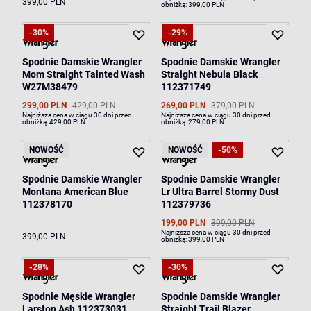
399,00 PLN
obniżką:
399,00 PLN
-30%
-29%
Spodnie Damskie Wrangler
Spodnie Damskie Wrangler
Mom Straight Tainted Wash
Straight Nebula Black
W27M38479
112371749
299,00 PLN
429,00 PLN
269,00 PLN
379,00 PLN
Najniższa cena w ciągu 30 dni przed
Najniższa cena w ciągu 30 dni przed
obniżką:
429,00 PLN
obniżką:
279,00 PLN
NOWOŚĆ
NOWOŚĆ
-50%
Spodnie Damskie Wrangler
Spodnie Damskie Wrangler
Montana American Blue
Lr Ultra Barrel Stormy Dust
112378170
112379736
199,00 PLN
399,00 PLN
Najniższa cena w ciągu 30 dni przed
399,00 PLN
obniżką:
399,00 PLN
-28%
-30%
Spodnie Męskie Wrangler
Spodnie Damskie Wrangler
Larston Ash 112373031
Straight Trail Blazer