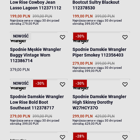
Low Rise Cowboy Jean
Bootcut Sultry Blackout
Lasso Lagoon 112371112
112378530
199,00 PLN
399,00 PLN
199,00 PLN
399,00 PLN
Najniższa cena w ciągu 30 dni przed
Najniższa cena w ciągu 30 dni przed
obniżką:
279,00 PLN
obniżką:
399,00 PLN
NOWOŚĆ
-30%
Spodnie Męskie Wrangler
Spodnie Damskie Wrangler
Baggy Vintage Worn
Piper Smokey 112356403
112386714
279,00 PLN
399,00 PLN
Najniższa cena w ciągu 30 dni przed
379,00 PLN
obniżką:
399,00 PLN
NOWOŚĆ
-30%
-30%
Spodnie Damskie Wrangler
Spodnie Damskie Wrangler
Low Rise Bold Boot
High Skinny Dorothy
Southeast 112378717
W27HCY37O
279,00 PLN
399,00 PLN
299,00 PLN
429,00 PLN
Najniższa cena w ciągu 30 dni przed
Najniższa cena w ciągu 30 dni przed
obniżką:
399,00 PLN
obniżką:
429,00 PLN
-28%