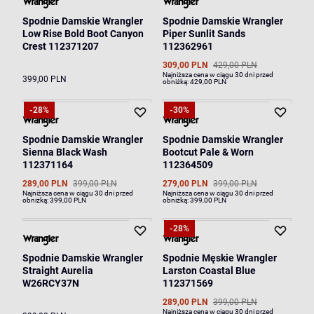
Spodnie Damskie Wrangler
Spodnie Damskie Wrangler
Low Rise Bold Boot Canyon
Piper Sunlit Sands
Crest 112371207
112362961
309,00 PLN
429,00 PLN
Najniższa cena w ciągu 30 dni przed
399,00 PLN
obniżką:
429,00 PLN
-28%
-30%
Spodnie Damskie Wrangler
Spodnie Damskie Wrangler
Sienna Black Wash
Bootcut Pale & Worn
112371164
112364509
289,00 PLN
399,00 PLN
279,00 PLN
399,00 PLN
Najniższa cena w ciągu 30 dni przed
Najniższa cena w ciągu 30 dni przed
obniżką:
399,00 PLN
obniżką:
399,00 PLN
-28%
Spodnie Damskie Wrangler
Spodnie Męskie Wrangler
Straight Aurelia
Larston Coastal Blue
W26RCY37N
112371569
289,00 PLN
399,00 PLN
Najniższa cena w ciągu 30 dni przed