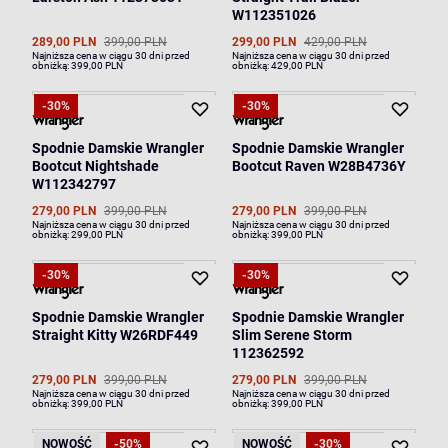
W112351026
289,00 PLN
399,00 PLN
299,00 PLN
429,00 PLN
Najniższa cena w ciągu 30 dni przed
Najniższa cena w ciągu 30 dni przed
obniżką:
399,00 PLN
obniżką:
429,00 PLN
-30%
-30%
Spodnie Damskie Wrangler
Spodnie Damskie Wrangler
Bootcut Nightshade
Bootcut Raven W28B4736Y
W112342797
279,00 PLN
399,00 PLN
279,00 PLN
399,00 PLN
Najniższa cena w ciągu 30 dni przed
Najniższa cena w ciągu 30 dni przed
obniżką:
299,00 PLN
obniżką:
399,00 PLN
-30%
-30%
Spodnie Damskie Wrangler
Spodnie Damskie Wrangler
Straight Kitty W26RDF449
Slim Serene Storm
112362592
279,00 PLN
399,00 PLN
279,00 PLN
399,00 PLN
Najniższa cena w ciągu 30 dni przed
Najniższa cena w ciągu 30 dni przed
obniżką:
399,00 PLN
obniżką:
399,00 PLN
NOWOŚĆ
-50%
NOWOŚĆ
-30%