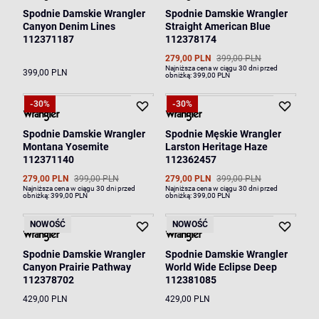
Spodnie Damskie Wrangler
Spodnie Damskie Wrangler
Canyon Denim Lines
Straight American Blue
112371187
112378174
279,00 PLN
399,00 PLN
Najniższa cena w ciągu 30 dni przed
399,00 PLN
obniżką:
399,00 PLN
-30%
-30%
Spodnie Damskie Wrangler
Spodnie Męskie Wrangler
Montana Yosemite
Larston Heritage Haze
112371140
112362457
279,00 PLN
399,00 PLN
279,00 PLN
399,00 PLN
Najniższa cena w ciągu 30 dni przed
Najniższa cena w ciągu 30 dni przed
obniżką:
399,00 PLN
obniżką:
399,00 PLN
NOWOŚĆ
NOWOŚĆ
Spodnie Damskie Wrangler
Spodnie Damskie Wrangler
Canyon Prairie Pathway
World Wide Eclipse Deep
112378702
112381085
429,00 PLN
429,00 PLN