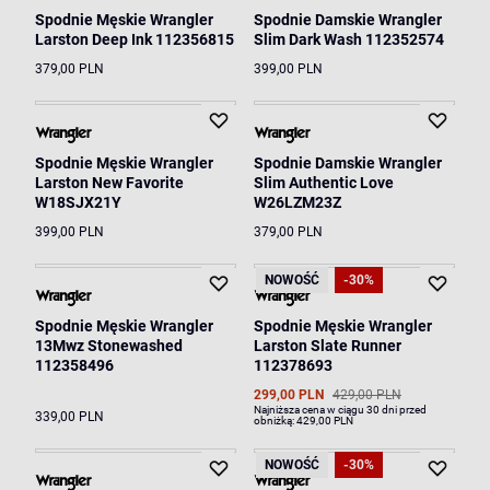
Spodnie Męskie Wrangler
Spodnie Damskie Wrangler
Larston Deep Ink 112356815
Slim Dark Wash 112352574
379,00 PLN
399,00 PLN
Spodnie Męskie Wrangler
Spodnie Damskie Wrangler
Larston New Favorite
Slim Authentic Love
W18SJX21Y
W26LZM23Z
399,00 PLN
379,00 PLN
NOWOŚĆ
-30%
Spodnie Męskie Wrangler
Spodnie Męskie Wrangler
13Mwz Stonewashed
Larston Slate Runner
112358496
112378693
299,00 PLN
429,00 PLN
Najniższa cena w ciągu 30 dni przed
339,00 PLN
obniżką:
429,00 PLN
NOWOŚĆ
-30%